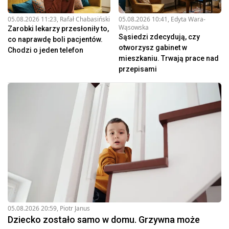
05.08.2026 11:23
,
Rafał Chabasiński
05.08.2026 10:41
,
Edyta Wara-
Wąsowska
Zarobki lekarzy przesłoniły to,
Sąsiedzi zdecydują, czy
co naprawdę boli pacjentów.
otworzysz gabinet w
Chodzi o jeden telefon
mieszkaniu. Trwają prace nad
przepisami
05.08.2026 20:59
,
Piotr Janus
Dziecko zostało samo w domu. Grzywna może