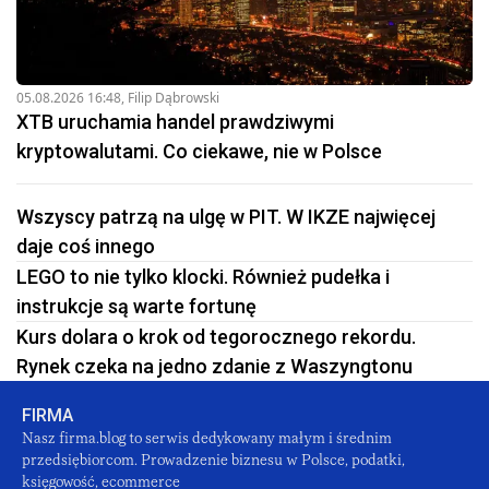
05.08.2026 16:48
,
Filip Dąbrowski
XTB uruchamia handel prawdziwymi
kryptowalutami. Co ciekawe, nie w Polsce
Wszyscy patrzą na ulgę w PIT. W IKZE najwięcej
daje coś innego
LEGO to nie tylko klocki. Również pudełka i
instrukcje są warte fortunę
Kurs dolara o krok od tegorocznego rekordu.
Rynek czeka na jedno zdanie z Waszyngtonu
FIRMA
Nasz firma.blog to serwis dedykowany małym i średnim
przedsiębiorcom. Prowadzenie biznesu w Polsce, podatki,
księgowość, ecommerce