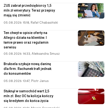
ZUS zabrał przedsiębiorcy 1,5
mln zł emerytury. Teraz przepisy
mają się zmienić
05.08.2026 15:18
,
Rafał Chabasiński
Ten chwyt w opisie oferty na
Allegro działa na klientów. I
łamie prawo oraz regulamin
serwisu
05.08.2026 14:33
,
Aleksandra Smusz
Bruksela szykuje nową daninę
dla firm. Rachunek trafi jednak
do konsumentów
05.08.2026 13:47
,
Piotr Janus
Stuknął w samochód wart 2,5
mln zł. Bez OC ta kolizja kończy
się kredytem do końca życia