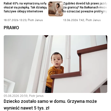
Rabat 65% na wymarzoną sofę
Zgubiłeś dowód lub prawo jazdy
okazał się pułapką. Tak działają
za granicą? Na Bałkanach może
fałszywe sklepy internetowe
to oznaczać poważne problemy
18.07.2026 13:23
,
Piotr Janus
13.06.2026 7:42
,
Piotr Janus
PRAWO
05.08.2026 20:59
,
Piotr Janus
Dziecko zostało samo w domu. Grzywna może
wynieść nawet 5 tys. zł