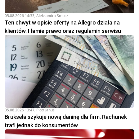
05.08.2026 14:33
,
Aleksandra Smusz
Ten chwyt w opisie oferty na Allegro działa na
klientów. I łamie prawo oraz regulamin serwisu
05.08.2026 13:47
,
Piotr Janus
Bruksela szykuje nową daninę dla firm. Rachunek
trafi jednak do konsumentów