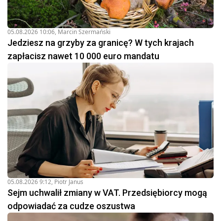
05.08.2026 10:06
,
Marcin Szermański
Jedziesz na grzyby za granicę? W tych krajach
zapłacisz nawet 10 000 euro mandatu
05.08.2026 9:12
,
Piotr Janus
Sejm uchwalił zmiany w VAT. Przedsiębiorcy mogą
odpowiadać za cudze oszustwa