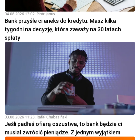
04.08.2026 13:02
,
Piotr Janus
Bank przyśle ci aneks do kredytu. Masz kilka
tygodni na decyzję, która zaważy na 30 latach
spłaty
03.08.2026 11:23
,
Rafał Chabasiński
Jeśli padłeś ofiarą oszustwa, to bank będzie ci
musiał zwrócić pieniądze. Z jednym wyjątkiem