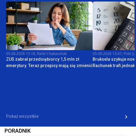
05.08.2026 15:18
,
Rafał Chabasiński
05.08.2026 13:47
,
Piotr J
ZUS zabrał przedsiębiorcy 1,5 mln zł
Bruksela szykuje nową
emerytury. Teraz przepisy mają się zmienić
Rachunek trafi jedna
Pokaż wszystkie
PORADNIK