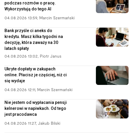
podczas rozmów o pracę.
Wykorzystują do tego AI
04.08.2026 13:59
,
Marcin Szermański
Bank przyśle ci aneks do
kredytu. Masz kilka tygodni na
decyzję, która zaważy na 30
latach spłaty
04.08.2026 13:02
,
Piotr Janus
Ukryte dopłaty w zakupach
online. Płacisz je częściej, niż ci
się wydaje
04.08.2026 12:11
,
Marcin Szermański
Nie jestem od wypłacania pensji
kelnerowi w napiwkach. Od tego
jest pracodawca
04.08.2026 11:27
,
Jakub Bilski