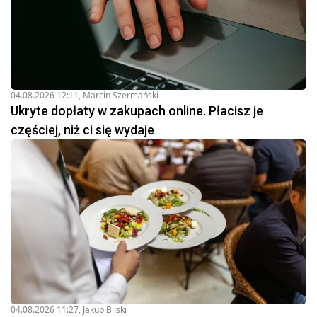
04.08.2026 12:11
,
Marcin Szermański
Ukryte dopłaty w zakupach online. Płacisz je
częściej, niż ci się wydaje
04.08.2026 11:27
,
Jakub Bilski