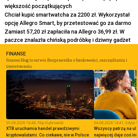
większość początkujących
Chciał kupić smartwatcha za 2200 zł. Wykorzystał
opcję Allegro Smart, by przetestować go za darmo
Zamiast 57,20 zł zapłaciła na Allegro 36,99 zł. W
paczce znalazła chińską podróbkę i dziwny gadżet
FINANSE
finanse.blog to serwis Bezprawnika o bankowości, oszczędzaniu i
inwestowaniu
05.08.2026 16:48
,
Filip Dąbrowski
04.08.2026 14:41
,
Edyta 
XTB uruchamia handel prawdziwymi
Wszyscy patrzą na ulg
kryptowalutami. Co ciekawe, nie w Polsce
najwięcej daje coś in