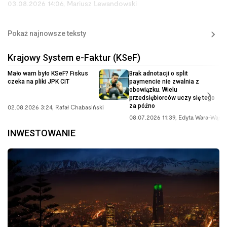
03.08.2026 14:06
,
Mariusz Lewandowski
Pokaż najnowsze teksty
Krajowy System e-Faktur (KSeF)
Mało wam było KSeF? Fiskus
Brak adnotacji o split
czeka na pliki JPK CIT
paymencie nie zwalnia z
obowiązku. Wielu
przedsiębiorców uczy się tego
za późno
02.08.2026 3:24
,
Rafał Chabasiński
08.07.2026 11:39
,
Edyta Wara-Wąso
INWESTOWANIE