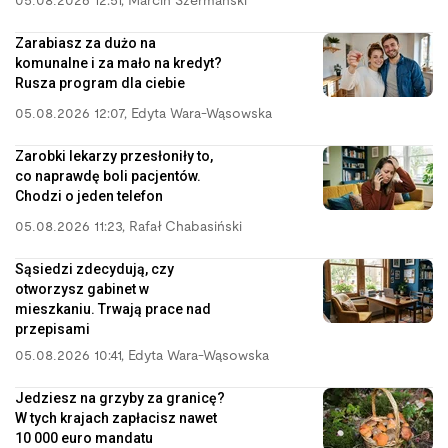
05.08.2026 12:51
,
Marcin Szermański
Zarabiasz za dużo na
komunalne i za mało na kredyt?
Rusza program dla ciebie
05.08.2026 12:07
,
Edyta Wara-Wąsowska
Zarobki lekarzy przesłoniły to,
co naprawdę boli pacjentów.
Chodzi o jeden telefon
05.08.2026 11:23
,
Rafał Chabasiński
Sąsiedzi zdecydują, czy
otworzysz gabinet w
mieszkaniu. Trwają prace nad
przepisami
05.08.2026 10:41
,
Edyta Wara-Wąsowska
Jedziesz na grzyby za granicę?
W tych krajach zapłacisz nawet
10 000 euro mandatu