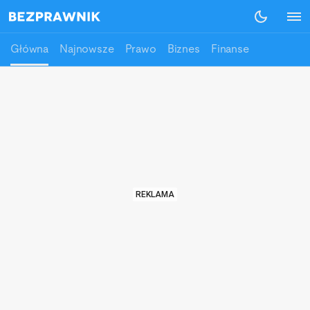
Główna
Najnowsze
Prawo
Biznes
Finanse
REKLAMA