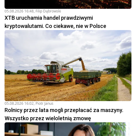
05.08.2026 16:48
,
Filip Dąbrowski
XTB uruchamia handel prawdziwymi
kryptowalutami. Co ciekawe, nie w Polsce
05.08.2026 16:02
,
Piotr Janus
Rolnicy przez lata mogli przepłacać za maszyny.
Wszystko przez wieloletnią zmowę