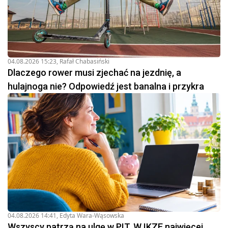
04.08.2026 15:23
,
Rafał Chabasiński
Dlaczego rower musi zjechać na jezdnię, a
hulajnoga nie? Odpowiedź jest banalna i przykra
04.08.2026 14:41
,
Edyta Wara-Wąsowska
Wszyscy patrzą na ulgę w PIT. W IKZE najwięcej