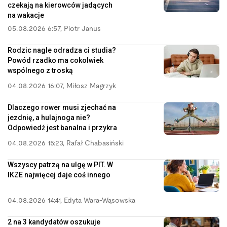
czekają na kierowców jadących
na wakacje
05.08.2026 6:57
,
Piotr Janus
Rodzic nagle odradza ci studia?
Powód rzadko ma cokolwiek
wspólnego z troską
04.08.2026 16:07
,
Miłosz Magrzyk
Dlaczego rower musi zjechać na
jezdnię, a hulajnoga nie?
Odpowiedź jest banalna i przykra
04.08.2026 15:23
,
Rafał Chabasiński
Wszyscy patrzą na ulgę w PIT. W
IKZE najwięcej daje coś innego
04.08.2026 14:41
,
Edyta Wara-Wąsowska
2 na 3 kandydatów oszukuje