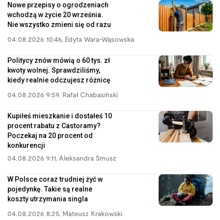
Nowe przepisy o ogrodzeniach
wchodzą w życie 20 września.
Nie wszystko zmieni się od razu
04.08.2026 10:46
,
Edyta Wara-Wąsowska
Politycy znów mówią o 60 tys. zł
kwoty wolnej. Sprawdziliśmy,
kiedy realnie odczujesz różnicę
04.08.2026 9:59
,
Rafał Chabasiński
Kupiłeś mieszkanie i dostałeś 10
procent rabatu z Castoramy?
Poczekaj na 20 procent od
konkurencji
04.08.2026 9:11
,
Aleksandra Smusz
W Polsce coraz trudniej żyć w
pojedynkę. Takie są realne
koszty utrzymania singla
04.08.2026 8:25
,
Mateusz Krakowski