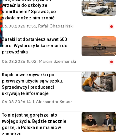
września do szkoły ze
smartfonem? Sprawdź, co
szkoła może z nim zrobić
06.08.2026 15:55
,
Rafał Chabasiński
Za taki lot dostaniesz nawet 600
euro. Wystarczy kilka e-maili do
przewoźnika
06.08.2026 15:02
,
Marcin Szermański
Kupili nowe zmywarki i po
pierwszym użyciu są w szoku.
Sprzedawcy i producenci
ukrywają te informacje
06.08.2026 14:11
,
Aleksandra Smusz
To nie jest najgorętsze lato
twojego życia. Będzie znacznie
gorzej, a Polska nie ma nic w
zanadrzu