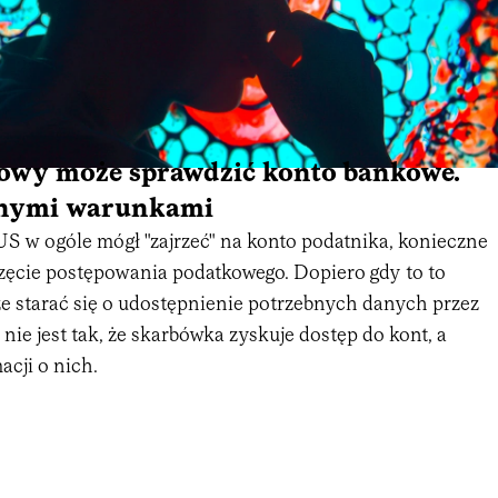
owy może sprawdzić konto bankowe.
wnymi warunkami
US w ogóle mógł "zajrzeć" na konto podatnika, konieczne
częcie postępowania podatkowego. Dopiero gdy to to
że starać się o udostępnienie potrzebnych danych przez
ie jest tak, że skarbówka zyskuje dostęp do kont, a
acji o nich.