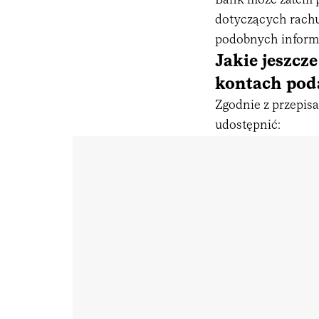
Bank może zatem p
dotyczących rachu
podobnych informac
Jakie jeszcz
kontach pod
Zgodnie z przepis
udostępnić: