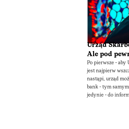
Urząd Skarb
Ale pod pe
Po pierwsze - aby 
jest najpierw wsz
nastąpi, urząd mo
bank - tym samym n
jedynie - do inform