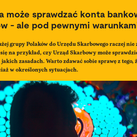
a może sprawdzać konta banko
w - ale pod pewnymi warunkam
użej grupy Polaków do Urzędu Skarbowego raczej nie 
 się na przykład, czy Urząd Skarbowy może sprawdzi
 na jakich zasadach. Warto zdawać sobie sprawę z tego, 
ciaż w określonych sytuacjach.