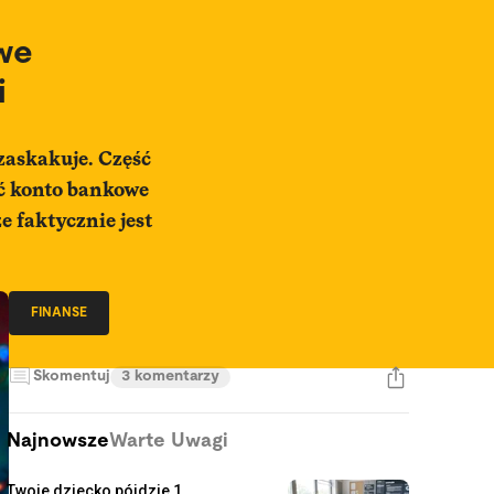
we
i
zaskakuje. Część
ć konto bankowe
że faktycznie jest
FINANSE
Skomentuj
3 komentarzy
Najnowsze
Warte Uwagi
Twoje dziecko pójdzie 1