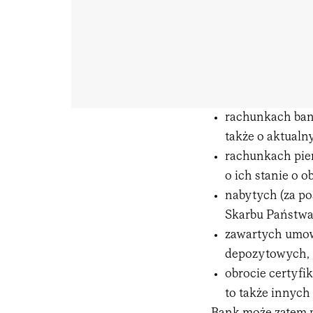
rachunkach bank
także o aktualn
rachunkach pie
o ich stanie o o
nabytych (za p
Skarbu Państwa,
zawartych umow
depozytowych,
obrocie certyf
to także innych