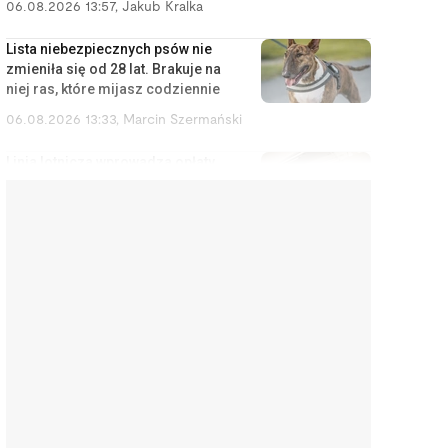
06.08.2026 13:57
,
Jakub Kralka
Lista niebezpiecznych psów nie
zmieniła się od 28 lat. Brakuje na
niej ras, które mijasz codziennie
06.08.2026 13:33
,
Marcin Szermański
Linia lotnicza wprowadza opłaty
za korzystanie ze schowka
bagażowego. Żeby pasażerowie
mniej się stresowali
06.08.2026 12:40
,
Edyta Wara-Wąsowska
Działkę ROD można stracić
łatwiej, niż się wydaje. Zarząd
może wypowiedzieć umowę w
kilku sytuacjach
06.08.2026 12:04
,
Edyta Wara-Wąsowska
„Zbieram na pierścionek”. Tak
uliczni muzycy zarabiają na