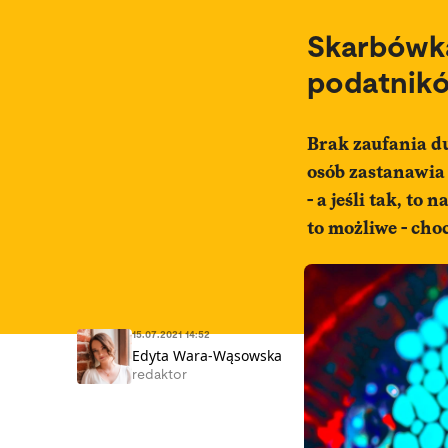
Skarbówk
podatnikó
Brak zaufania d
osób zastanawia
- a jeśli tak, to
to możliwe - cho
15.07.2021 14:52
Edyta Wara-Wąsowska
redaktor