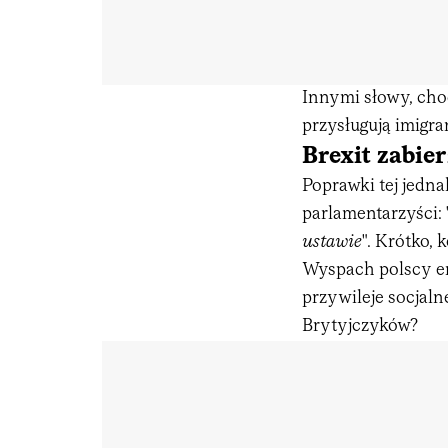
Innymi słowy, cho
przysługują imigr
Brexit zabie
Poprawki tej jedna
parlamentarzyści: 
ustawie
". Krótko,
Wyspach polscy em
przywileje socjaln
Brytyjczyków?