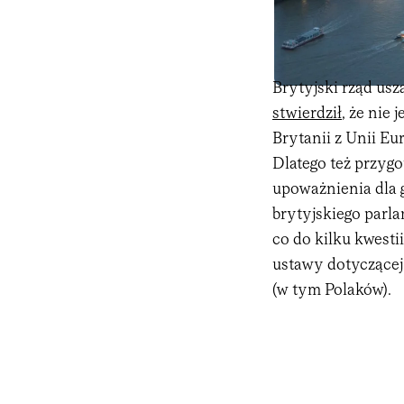
Brytyjski rząd us
stwierdził
, że nie
Brytanii z Unii E
Dlatego też przyg
upoważnienia dla 
brytyjskiego parl
co do kilku kwesti
ustawy dotyczące
(w tym Polaków).