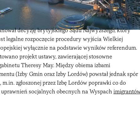
zanował decyzję brytyjskiego Sądu Najwyższego, który
 jest legalne rozpoczęcie procedury wyjścia Wielkiej
uropejskiej wyłącznie na podstawie wyników referendum.
otowano projekt ustawy, zawierającej stosowne
gabinetu Theresy May. Między obiema izbami
amentu (Izby Gmin oraz Izby Lordów) powstał jednak spór
i, m.in. zgłoszonej przez Izbę Lordów poprawki co do
j uprawnień socjalnych obecnych na Wyspach
imigrantó