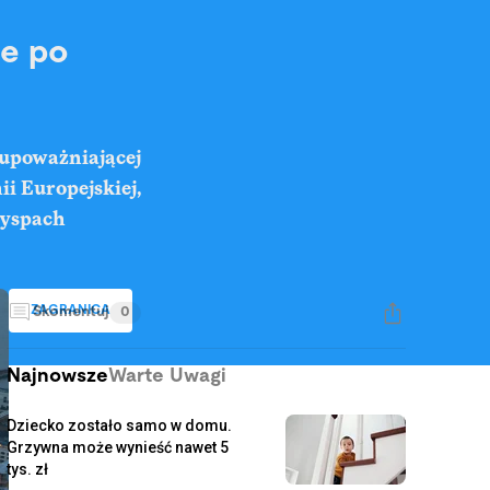
ne po
 upoważniającej
i Europejskiej,
Wyspach
ZAGRANICA
Skomentuj
0
Najnowsze
Warte Uwagi
Dziecko zostało samo w domu.
Grzywna może wynieść nawet 5
tys. zł