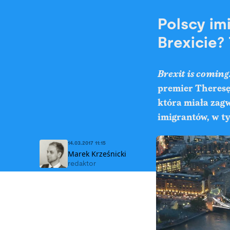
Polscy im
Brexicie? 
Brexit is coming
premier Theresę
która miała zag
imigrantów, w t
14.03.2017 11:15
Marek Krześnicki
redaktor