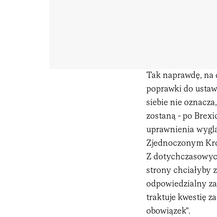
Tak naprawdę, na c
poprawki do ustaw
siebie nie oznacz
zostaną - po Brexi
uprawnienia wygląd
Zjednoczonym Kró
Z dotychczasowych
strony chciałyby 
odpowiedzialny za 
traktuje kwestię 
obowiązek".