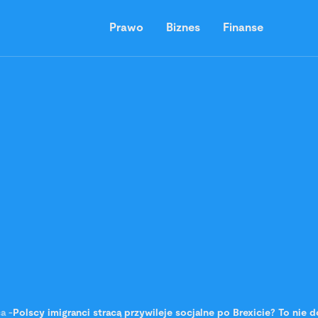
Prawo
Biznes
Finanse
ca
-
Polscy imigranci stracą przywileje socjalne po Brexicie? To nie d