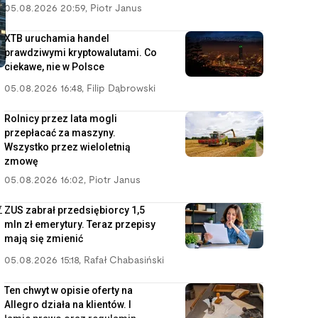
05.08.2026 20:59
,
Piotr Janus
XTB uruchamia handel
prawdziwymi kryptowalutami. Co
ciekawe, nie w Polsce
05.08.2026 16:48
,
Filip Dąbrowski
Rolnicy przez lata mogli
przepłacać za maszyny.
Wszystko przez wieloletnią
zmowę
05.08.2026 16:02
,
Piotr Janus
w
ZUS zabrał przedsiębiorcy 1,5
mln zł emerytury. Teraz przepisy
mają się zmienić
05.08.2026 15:18
,
Rafał Chabasiński
Ten chwyt w opisie oferty na
Allegro działa na klientów. I