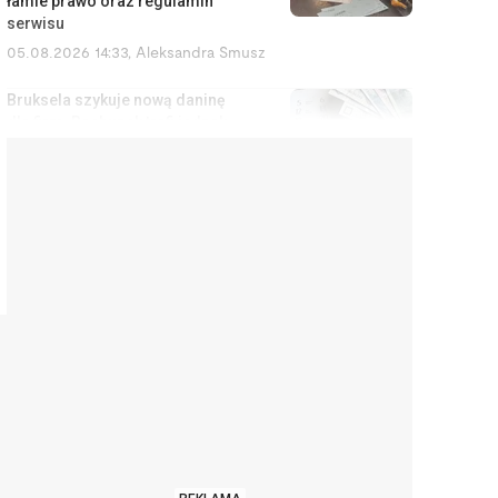
łamie prawo oraz regulamin
serwisu
05.08.2026 14:33
,
Aleksandra Smusz
Bruksela szykuje nową daninę
dla firm. Rachunek trafi jednak
do konsumentów
05.08.2026 13:47
,
Piotr Janus
Stuknął w samochód wart 2,5
mln zł. Bez OC ta kolizja kończy
się kredytem do końca życia
05.08.2026 12:51
,
Marcin Szermański
Zarabiasz za dużo na
komunalne i za mało na kredyt?
Rusza program dla ciebie
05.08.2026 12:07
,
Edyta Wara-Wąsowska
Zarobki lekarzy przesłoniły to,