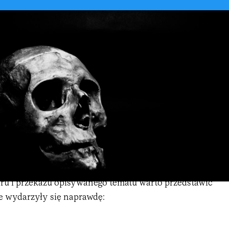
oru i przekazu opisywanego tematu warto przedstawić
re wydarzyły się naprawdę: