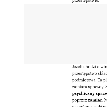
przestępstwie.
Jeżeli chodzi o wi
przestępstwo skład
podmiotowa. Ta p
zamiaru sprawcy. 
psychiczny spra
poprzez
zamiar
. 