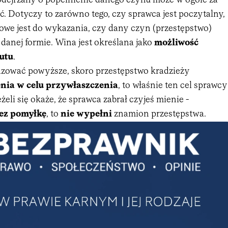
odejrzany o popełnienie danego czynu może w ogóle za
. Dotyczy to zarówno tego, czy sprawca jest poczytalny,
zowe jest do wykazania, czy dany czyn (przestępstwo)
danej formie. Wina jest określana jako
możliwość
utu
.
razować powyższe, skoro przestępstwo kradzieży
enia
w celu
przywłaszczenia
, to właśnie ten cel sprawcy
żeli się okaże, że sprawca zabrał czyjeś mienie -
ez pomyłkę
, to
nie wypełni
znamion przestępstwa.