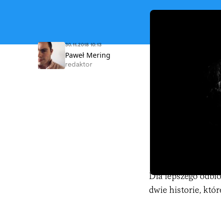
30.11.2018 10:13
Paweł Mering
redaktor
Dla lepszego odbi
dwie historie, któ