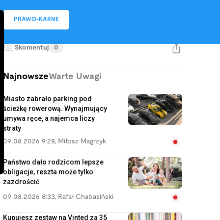
PRAWO-KARNE
Skomentuj
0
Najnowsze
Warte Uwagi
Miasto zabrało parking pod
ścieżkę rowerową. Wynajmujący
umywa ręce, a najemca liczy
straty
09.08.2026 9:28
,
Miłosz Magrzyk
Państwo dało rodzicom lepsze
obligacje, reszta może tylko
zazdrościć
09.08.2026 8:33
,
Rafał Chabasiński
Kupujesz zestaw na Vinted za 35