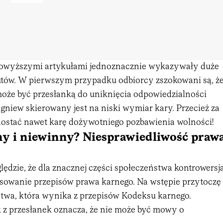
owyższymi artykułami jednoznacznie wykazywały duże
utów. W pierwszym przypadku odbiorcy zszokowani są, ż
oże być przesłanką do uniknięcia odpowiedzialności
 gniew skierowany jest na niski wymiar kary. Przecież za
ostać nawet karę dożywotniego pozbawienia wolności!
ny i niewinny? Niesprawiedliwość praw
ędzie, że dla znacznej części społeczeństwa kontrowersj
tosowanie przepisów prawa karnego. Na wstępie przytoczę
pstwa, która wynika z przepisów Kodeksu karnego.
k z przesłanek oznacza, że nie może być mowy o