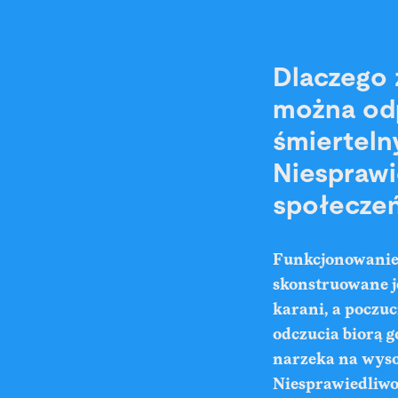
Dlaczego 
można odp
śmiertelny
Niesprawi
społecze
Funkcjonowanie 
skonstruowane je
karani, a poczuc
odczucia biorą 
narzeka na wysok
Niesprawiedliwo