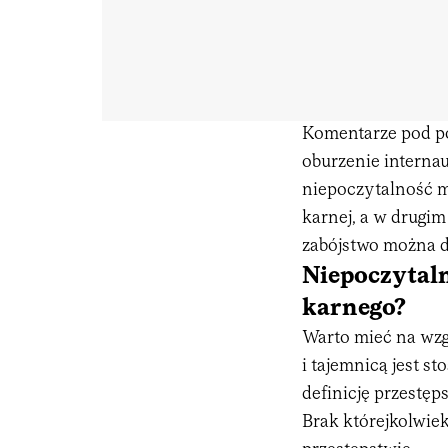
Komentarze pod p
oburzenie interna
niepoczytalność m
karnej, a w drugim
zabójstwo można d
Niepoczytal
karnego?
Warto mieć na wzgl
i tajemnicą jest s
definicję przestę
Brak którejkolwie