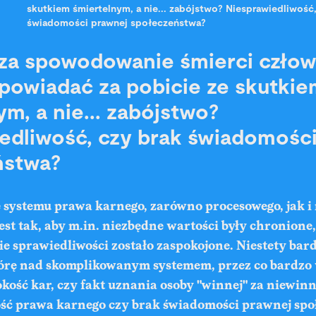
skutkiem śmiertelnym, a nie... zabójstwo? Niesprawiedliwość,
świadomości prawnej społeczeństwa?
za spowodowanie śmierci człow
owiadać za pobicie ze skutkie
m, a nie... zabójstwo?
edliwość, czy brak świadomośc
ństwa?
systemu prawa karnego, zarówno procesowego, jak i 
st tak, aby m.in. niezbędne wartości były chronione
ie sprawiedliwości zostało zaspokojone. Niestety bard
górę nad skomplikowanym systemem, przez co bardzo 
ość kar, czy fakt uznania osoby "winnej" za niewinn
ść prawa karnego czy brak świadomości prawnej spo