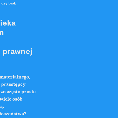
 czy brak
ieka
m
i prawnej
materialnego,
, przestępcy
zo często proste
wiele osób
ą.
łeczeństwa?