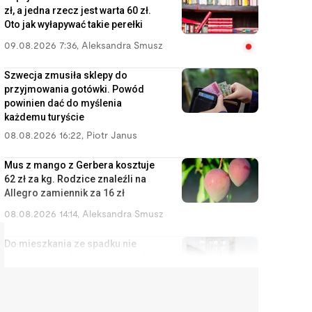
zł, a jedna rzecz jest warta 60 zł.
Oto jak wyłapywać takie perełki
09.08.2026 7:36
,
Aleksandra Smusz
Szwecja zmusiła sklepy do
przyjmowania gotówki. Powód
powinien dać do myślenia
każdemu turyście
08.08.2026 16:22
,
Piotr Janus
Mus z mango z Gerbera kosztuje
62 zł za kg. Rodzice znaleźli na
Allegro zamiennik za 16 zł
08.08.2026 14:14
,
Aleksandra Smusz
Do mieszkania ze spadku nie
masz prawa, ale masz prawo do
zysków z wynajmu
08.08.2026 13:11
,
Miłosz Magrzyk