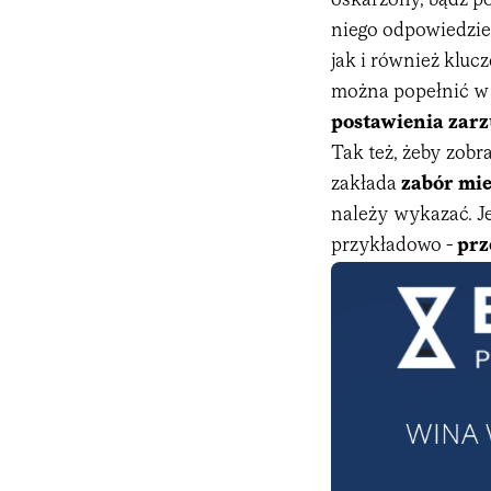
oskarżony, bądź p
niego odpowiedzieć
jak i również kluc
można popełnić w 
postawienia zarz
Tak też, żeby zob
zakłada
zabór mi
należy wykazać. Je
przykładowo -
prz