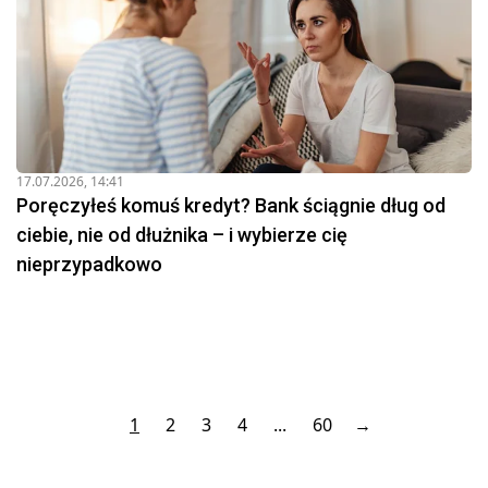
17.07.2026, 14:41
Poręczyłeś komuś kredyt? Bank ściągnie dług od
ciebie, nie od dłużnika – i wybierze cię
nieprzypadkowo
1
2
3
4
...
60
→