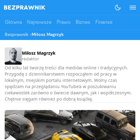
Główna
Najnowsze
Prawo
Biznes
Finanse
Bezprawnik
-
Miłosz Magrzyk
Miłosz Magrzyk
redaktor
Od kilku lat tworzę treści dla mediów online i tradycyjnych.
Przygodę z dziennikarstwem rozpocząłem od pracy w
lokalnym, miejskim portalu internetowym. Wolny czas
spędzam na przeglądaniu YouTube’a w poszukiwaniu
ciekawostek zarówno o świecie dawnym, jak i współczesnym.
Chętnie sięgam również po dobrą książkę.