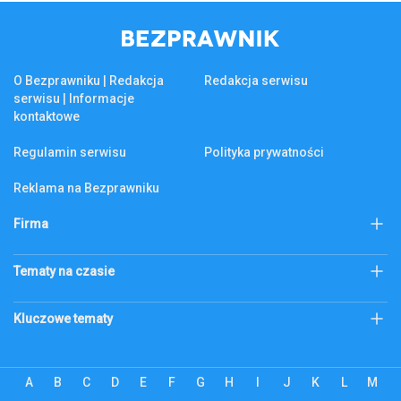
O Bezprawniku | Redakcja
Redakcja serwisu
serwisu | Informacje
kontaktowe
Regulamin serwisu
Polityka prywatności
Reklama na Bezprawniku
Firma
KSeF
Biznes
Tematy na czasie
Firma
Złoto
Podatek katastralny
Kluczowe tematy
Abonament RTV
bezprawnik.pl
Citi Handlowy
Bank Pekao
Codzienne
ecommerce
A
B
C
D
E
F
G
H
I
J
K
L
M
Alior Bank
ZUS
Edukacja
Energetyka