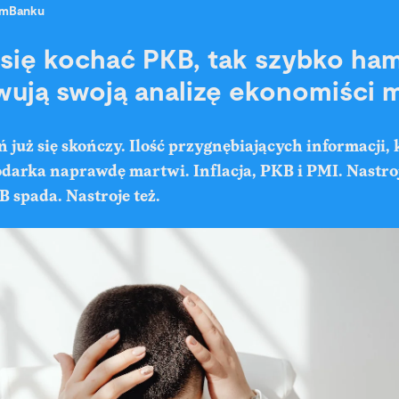
mBanku
się kochać PKB, tak szybko ham
ują swoją analizę ekonomiści 
ń już się skończy. Ilość przygnębiających informacji,
darka naprawdę martwi. Inflacja, PKB i PMI. Nastroj
B spada. Nastroje też.