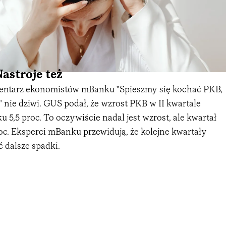
astroje też
mentarz ekonomistów mBanku "Spieszmy się kochać PKB,
 nie dziwi. GUS podał, że wzrost PKB w II kwartale
u 5,5 proc. To oczywiście nadal jest wzrost, ale kwartał
roc. Eksperci mBanku przewidują, że kolejne kwartały
 dalsze spadki.