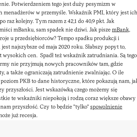
enie. Potwierdzeniem tego jest duży pesymizm w
h menadżerów w przemyśle. Wskaźnik PMI, który jest ic
po raz kolejny. Tym razem z 42,1 do 40,9 pkt. Jak
miści mBanku, sam spadek nie dziwi. Jak pisze
mBank,
troje u przedsiębiorców? Tempo spadku produkcji i
est najszybsze od maja 2020 roku. Słabszy popyt to,
t wysokich cen. Spadł też wskaźnik zatrudniania. Są tego
irmy nie przyjmują nowych pracowników tam, gdzie
y, a także ograniczają zatrudnienie zwalniając. O ile
y poziom PKB to dane historyczne, które pokazują nam, ja
czy przyszłości. Jest wskazówką czego możemy się
tkie te wskaźniki niepokoją i rodzą coraz większe obawy
e nam przyszłość. Czy to będzie "tylko"
spowolnienie
może już recesja.