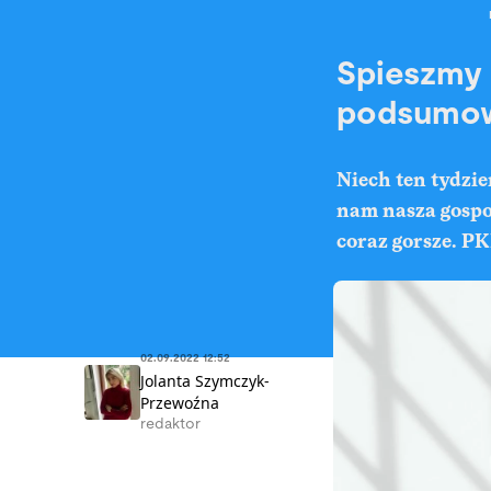
Spieszmy 
podsumow
Niech ten tydzie
nam nasza gospo
coraz gorsze. PK
02.09.2022 12:52
Jolanta Szymczyk-
Przewoźna
redaktor