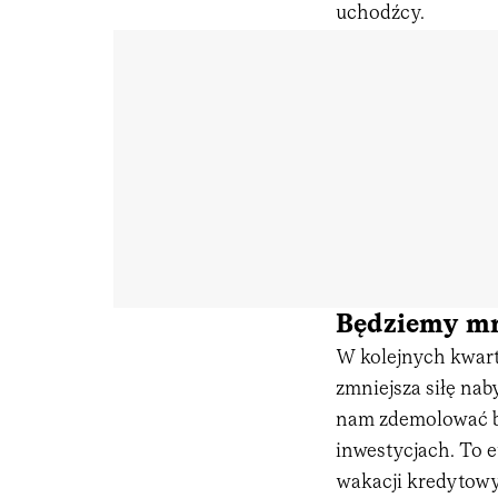
uchodźcy.
Będziemy mn
W kolejnych kwarta
zmniejsza siłę na
nam zdemolować b
inwestycjach. To 
wakacji kredytowyc