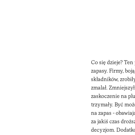
Co się dzieje? Ten
zapasy. Firmy, boj
składników, zrobi
zmalał. Zmniejszył
zaskoczenie na plu
trzymały. Być moż
na zapas - obawiają
za jakiś czas droż
decyzjom. Dodatko