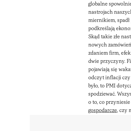
globalne spowolni
nastrojach naszyc
miernikiem, spadł 
podkreślają ekono
Skąd takie złe nas
nowych zamówień j
zdaniem firm, efek
dwie przyczyny. F
pojawiają się wakat
odczyt inflacji cz
było, to PMI doty
spodziewać. Wszys
o to, co przyniesi
gospodarcze
, czy 