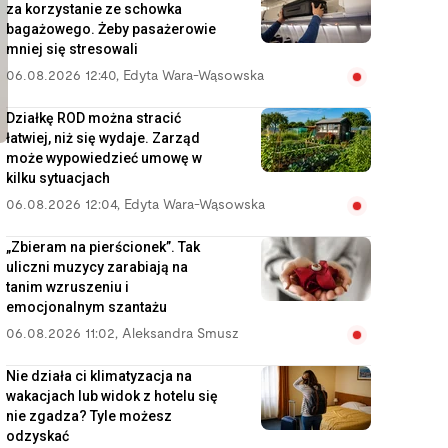
za korzystanie ze schowka
bagażowego. Żeby pasażerowie
mniej się stresowali
06.08.2026 12:40
,
Edyta Wara-Wąsowska
Działkę ROD można stracić
łatwiej, niż się wydaje. Zarząd
może wypowiedzieć umowę w
kilku sytuacjach
06.08.2026 12:04
,
Edyta Wara-Wąsowska
„Zbieram na pierścionek”. Tak
uliczni muzycy zarabiają na
tanim wzruszeniu i
emocjonalnym szantażu
06.08.2026 11:02
,
Aleksandra Smusz
Nie działa ci klimatyzacja na
wakacjach lub widok z hotelu się
nie zgadza? Tyle możesz
odzyskać