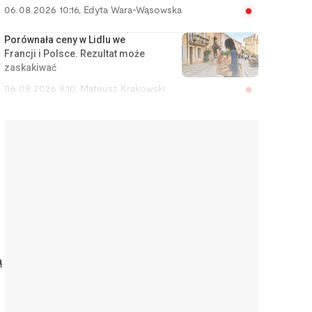
06.08.2026 10:16
,
Edyta Wara-Wąsowska
Porównała ceny w Lidlu we
Francji i Polsce. Rezultat może
zaskakiwać
06.08.2026 9:10
,
Mateusz Krakowski
Szef cię nęka? Zamiast iść do
sądu pracy, możesz zgłosić
przestępstwo
06.08.2026 8:27
,
Rafał Chabasiński
Chciałem dojechać na lotnisko.
Za Ubera zapłaciłem mniej niż za
komunikację miejską
06.08.2026 7:47
,
Jakub Bilski
ą
Odbierają darmowe lodówki z
OLX i sprzedają szuflady na
Allegro. Nowa kosztuje 600 zł, a