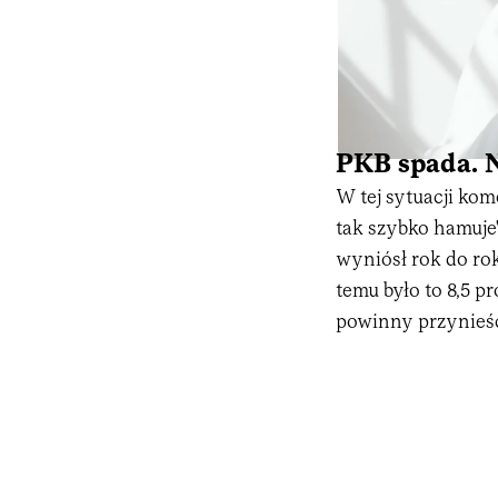
PKB spada. N
W tej sytuacji ko
tak szybko hamuje"
wyniósł rok do rok
temu było to 8,5 p
powinny przynieść