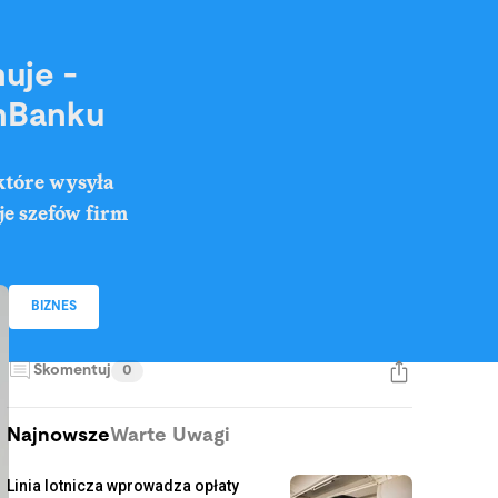
uje -
mBanku
 które wysyła
e szefów firm
BIZNES
Skomentuj
0
Najnowsze
Warte Uwagi
Linia lotnicza wprowadza opłaty