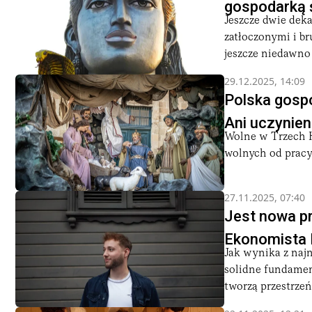
gospodarką 
Jeszcze dwie deka
zatłoczonymi i br
jeszcze niedawno b
29.12.2025, 14:09
Polska gospo
Ani uczynie
Wolne w Trzech Kr
wolnych od pracy.
27.11.2025, 07:40
Jest nowa p
Ekonomista 
Jak wynika z naj
solidne fundamen
tworzą przestrzeń