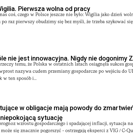
igilia. Pierwsza wolna od pracy
nas coś, czego w Polsce jeszcze nie było: Wigilia jako dzień wol
 po raz pierwszy obudzimy się bez myśli, że trzeba szykować się
le nie jest innowacyjna. Nigdy nie dogonimy
przeczy temu, że Polska w ostatnich latach osiągnęła sukces gos
wprost nazywa cudem przemiany gospodarcze po wejściu do UE
 w ten sposób i...
tujące w obligacje mają powody do zmartwień
 niepokojącą sytuację
ognoz wzrostu gospodarczego i spadającej inflacji, sytuacja n
i może się znacznie pogorszyć - ostrzegają eksperci z VIG / C-Qu