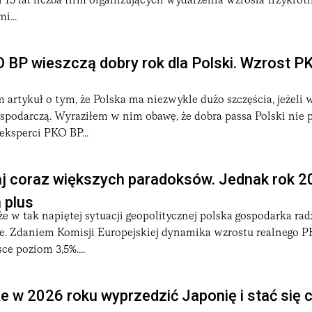
 15 lat liczba firm organizujących wydarzenia wzrosła trzykrotn
i...
 BP wieszczą dobry rok dla Polski. Wzrost PK
 artykuł o tym, że Polska ma niezwykle dużo szczęścia, jeżel
ospodarczą. Wyraziłem w nim obawę, że dobra passa Polski nie 
eksperci PKO BP...
raj coraz większych paradoksów. Jednak rok 
 plus
że w tak napiętej sytuacji geopolitycznej polska gospodarka rad
e. Zdaniem Komisji Europejskiej dynamika wzrostu realnego PK
ce poziom 3,5%....
e w 2026 roku wyprzedzić Japonię i stać się 