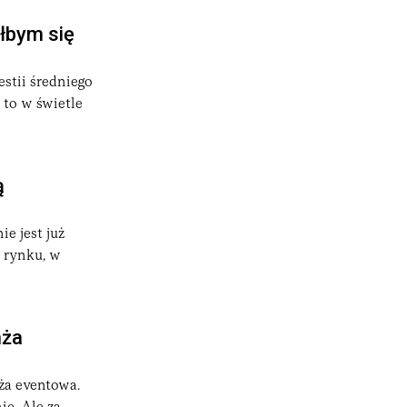
łbym się
stii średniego
 to w świetle
ą
e jest już
 rynku, w
nża
nża eventowa.