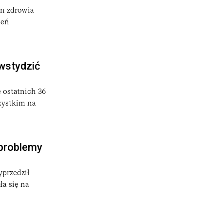
an zdrowia
jeń
 wstydzić
 ostatnich 36
szystkim na
 problemy
yprzedził
ła się na