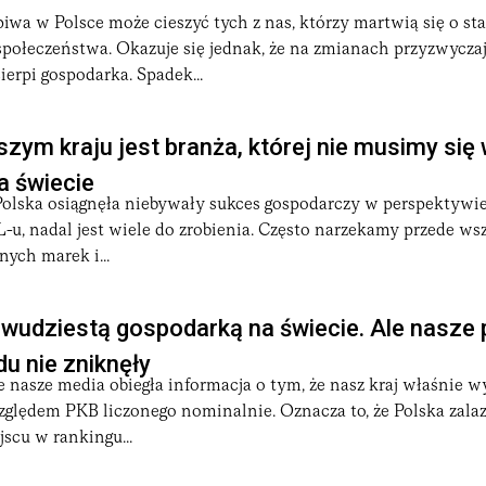
iwa w Polsce może cieszyć tych z nas, którzy martwią się o st
 społeczeństwa. Okazuje się jednak, że na zmianach przyzwycza
erpi gospodarka. Spadek...
zym kraju jest branża, której nie musimy się
a świecie
Polska osiągnęła niebywały sukces gospodarczy w perspektywie
-u, nadal jest wiele do zrobienia. Często narzekamy przede w
ych marek i...
dwudziestą gospodarką na świecie. Ale nasze
u nie zniknęły
 nasze media obiegła informacja o tym, że nasz kraj właśnie w
ględem PKB liczonego nominalnie. Oznacza to, że Polska zalaz
scu w rankingu...