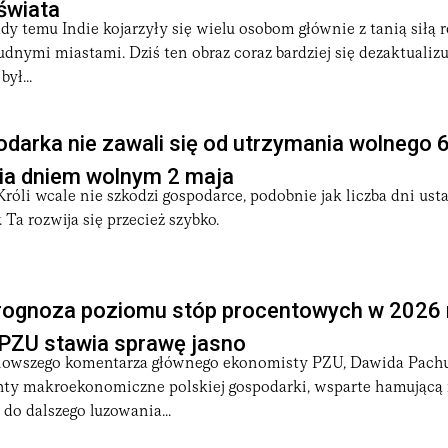
świata
dy temu Indie kojarzyły się wielu osobom głównie z tanią siłą 
udnymi miastami. Dziś ten obraz coraz bardziej się dezaktualizuj
ył...
darka nie zawali się od utrzymania wolnego 6
nia dniem wolnym 2 maja
óli wcale nie szkodzi gospodarce, podobnie jak liczba dni us
 Ta rozwija się przecież szybko.
rognoza poziomu stóp procentowych w 2026 r
PZU stawia sprawę jasno
nowszego komentarza głównego ekonomisty PZU, Dawida Pachu
ty makroekonomiczne polskiej gospodarki, wsparte hamującą i
 do dalszego luzowania...