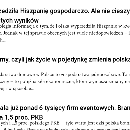
edziła Hiszpanię gospodarczo. Ale nie cieszy
 tych wyników
iegła informacja o tym, że Polska wyprzedziła Hiszpanię w kwe
 Jednak w tej sprawie obecnych jest wiele niedopowiedzeń – i
...
my, czyli jak życie w pojedynkę zmienia polsk
darstwo domowe w Polsce to gospodarstwo jednoosobowe. To ni
yczny – to potężna siła ekonomiczna, która wymusza zmiany na
j i w sposobie...
ała już ponad 6 tysięcy firm eventowych. Bra
a 1,5 proc. PKB
tych i 1,5 proc. polskiego PKB — tyle warta jest dziś polska bra