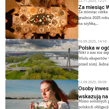
22.11.2025, 12:21
Za miesiąc W
Za miesiąc czeka 
grudnia 2025 roku
na szybką,...
16.09.2025, 14:10
Polska w ogó
Nikt z nas nie za
Wielu ekspertów 
przed nim). Jednak
12.09.2025, 09:09
Osoby inwes
wskazują na
Mimo solidnych pr
polskich obligacj