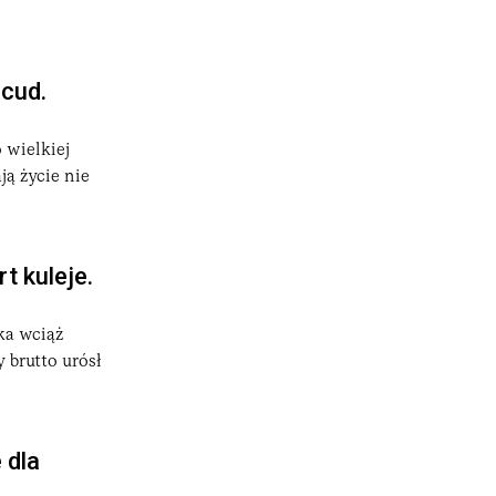
 cud.
 wielkiej
ją życie nie
t kuleje.
ka wciąż
 brutto urósł
 dla