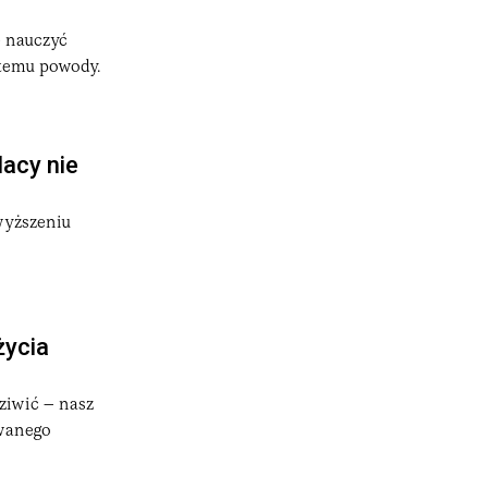
e nauczyć
 temu powody.
lacy nie
wyższeniu
życia
dziwić – nasz
rwanego