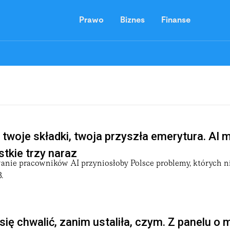
Prawo
Biznes
Finanse
 twoje składki, twoja przyszła emerytura. AI 
tkie trzy naraz
nie pracowników AI przyniosłoby Polsce problemy, których n
.
się chwalić, zanim ustaliła, czym. Z panelu o 