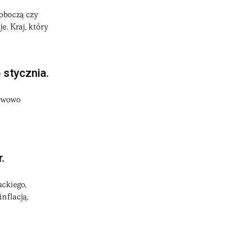
roboczą czy
e. Kraj, który
 stycznia.
tawowo
.
ckiego,
nflacją,