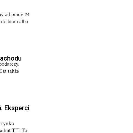
ny od pracy. 24
 do biura albo
 Zachodu
podarczy.
 (a także
. Eksperci
a rynku
adrat TFI. To