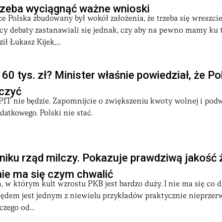
rzeba wyciągnąć ważne wnioski
e Polska zbudowany był wokół założenia, że trzeba się wreszci
icy debaty zastanawiali się jednak, czy aby na pewno mamy ku
 Łukasz Kijek,...
60 tys. zł? Minister właśnie powiedział, że Po
iczyć
PIT nie będzie. Zapomnijcie o zwiększeniu kwoty wolnej i pod
datkowego. Polski nie stać.
iku rząd milczy. Pokazuje prawdziwą jakość 
nie ma się czym chwalić
m, w którym kult wzrostu PKB jest bardzo duży. I nie ma się co 
lędem jest jednym z niewielu przykładów praktycznie nieprze
zego od...