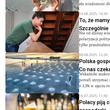
zła wiadomość dla
14.08.2025, 10:39
To, że mamy 
Szczególnie
Nie od dzisiaj wi
polaryzacji polit
tylko przedsiębior
08.08.2025, 12:20
Polska gospod
Co nas czek
Wskaźniki makroe
potrafi utrzymać 
o 3,3% w ujęciu ro
16.07.2025, 11:40
Polacy piją c