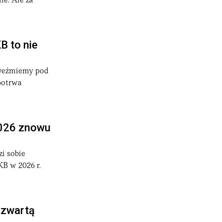
ie. Ale za
B to nie
i weźmiemy pod
potrwa
2026 znowu
zi sobie
B w 2026 r.
czwartą