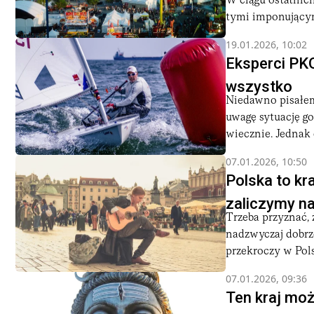
W ciągu ostatnich
tymi imponującym
19.01.2026, 10:02
Eksperci PKO
wszystko
Niedawno pisałem
uwagę sytuację g
wiecznie. Jednak 
07.01.2026, 10:50
Polska to k
zaliczymy na
Trzeba przyznać, 
nadzwyczaj dobrz
przekroczy w Pols
07.01.2026, 09:36
Ten kraj moż