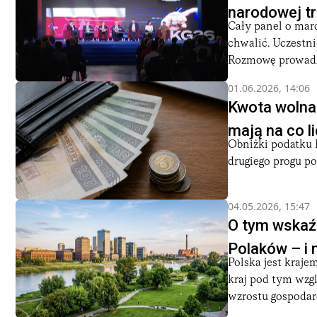
narodowej t
Cały panel o marc
chwalić. Uczestn
Rozmowę prowadził
01.06.2026, 14:06
Kwota wolna 
mają na co l
Obniżki podatku 
drugiego progu po
04.05.2026, 15:47
O tym wskaźn
Polaków – i 
Polska jest kraje
kraj pod tym wzg
wzrostu gospodarc