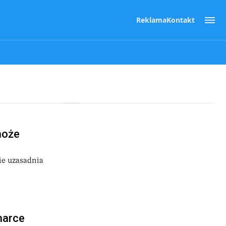
Reklama
Kontakt
może
ie uzasadnia
marce