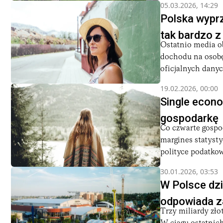
05.03.2026, 14:29
Polska wyprz
tak bardzo z
Ostatnio media ob
dochodu na osobę.
oficjalnych danych
19.02.2026, 00:00
Single econo
gospodarkę
Co czwarte gospo
margines statyst
polityce podatkowe
30.01.2026, 03:53
W Polsce dzi
odpowiada z
Trzy miliardy zło