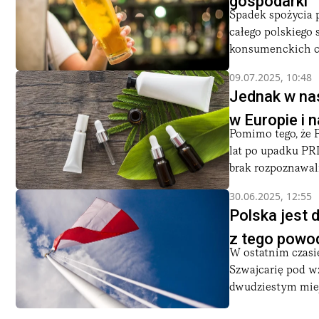
gospodarki
Spadek spożycia p
całego polskiego
konsumenckich ci
09.07.2025, 10:48
Jednak w nas
w Europie i n
Pomimo tego, że 
lat po upadku PRL
brak rozpoznawaln
30.06.2025, 12:55
Polska jest 
z tego powod
W ostatnim czasie
Szwajcarię pod wz
dwudziestym miej