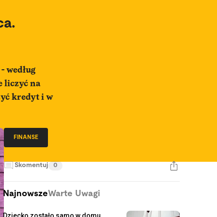
ca.
 - według
 liczyć na
yć kredyt i w
FINANSE
Skomentuj
0
Najnowsze
Warte Uwagi
Dziecko zostało samo w domu.