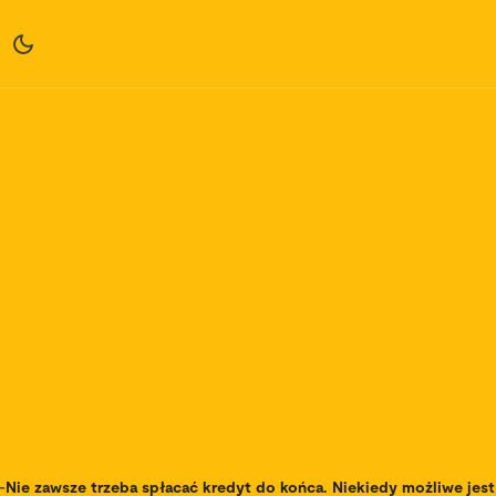
-
Nie zawsze trzeba spłacać kredyt do końca. Niekiedy możliwe jes