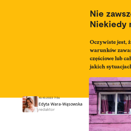
Nie zawsz
Niekiedy 
Oczywiste jest, 
warunków zawart
częściowe lub c
jakich sytuacjac
10.10.2022 7:56
Edyta Wara-Wąsowska
redaktor