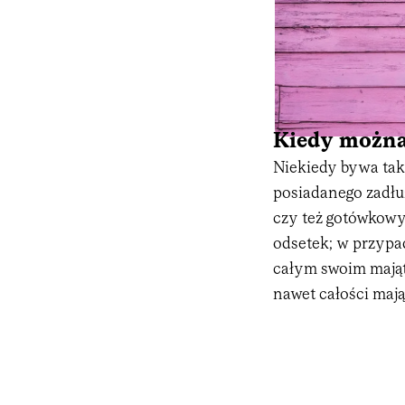
Kiedy można
Niekiedy bywa tak,
posiadanego zadłu
czy też gotówkowy
odsetek; w przypa
całym swoim majątk
nawet całości mają