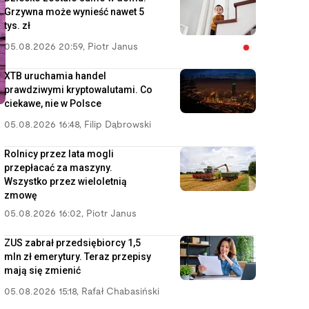
Grzywna może wynieść nawet 5
tys. zł
05.08.2026 20:59
,
Piotr Janus
XTB uruchamia handel
prawdziwymi kryptowalutami. Co
ciekawe, nie w Polsce
05.08.2026 16:48
,
Filip Dąbrowski
Rolnicy przez lata mogli
przepłacać za maszyny.
Wszystko przez wieloletnią
zmowę
05.08.2026 16:02
,
Piotr Janus
ZUS zabrał przedsiębiorcy 1,5
mln zł emerytury. Teraz przepisy
mają się zmienić
05.08.2026 15:18
,
Rafał Chabasiński