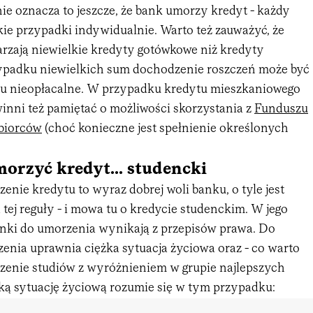
 nie oznacza to jeszcze, że bank umorzy kredyt - każdy
kie przypadki indywidualnie. Warto też zauważyć, że
arzają niewielkie kredyty gotówkowe niż kredyty
ypadku niewielkich sum dochodzenie roszczeń może być
tu nieopłacalne. W przypadku kredytu mieszkaniowego
inni też pamiętać o możliwości skorzystania z
Funduszu
biorców
(choć konieczne jest spełnienie określonych
morzyć kredyt... studencki
zenie kredytu to wyraz dobrej woli banku, o tyle jest
tej reguły - i mowa tu o kredycie studenckim. W jego
nki do umorzenia wynikają z przepisów prawa. Do
enia uprawnia ciężka sytuacja życiowa oraz - co warto
czenie studiów z wyróżnieniem w grupie najlepszych
żką sytuację życiową rozumie się w tym przypadku: