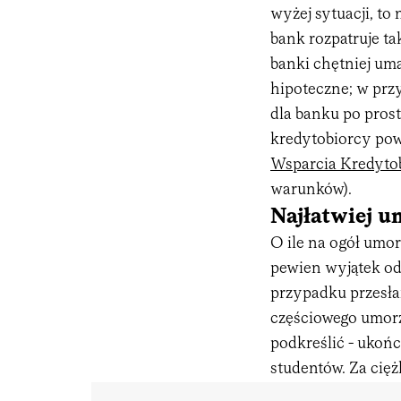
wyżej sytuacji, to
bank rozpatruje ta
banki chętniej um
hipoteczne; w prz
dla banku po pros
kredytobiorcy pow
Wsparcia Kredyto
warunków).
Najłatwiej u
O ile na ogół umor
pewien wyjątek od 
przypadku przesła
częściowego umorz
podkreślić - ukoń
studentów. Za cię