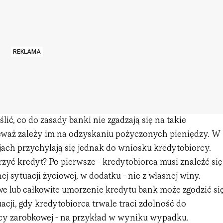
REKLAMA
lić, co do zasady banki nie zgadzają się na takie
eważ zależy im na odzyskaniu pożyczonych pieniędzy. W
jach przychylają się jednak do wniosku kredytobiorcy.
yć kredyt? Po pierwsze - kredytobiorca musi znaleźć się
j sytuacji życiowej, w dodatku - nie z własnej winy.
we lub całkowite umorzenie kredytu bank może zgodzić si
acji, gdy kredytobiorca trwale traci zdolność do
y zarobkowej - na przykład w wyniku wypadku.