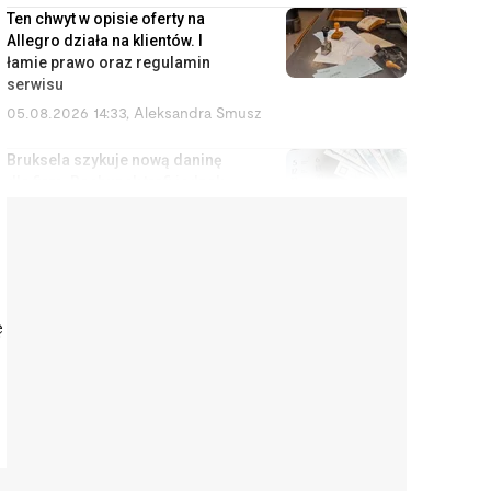
Ten chwyt w opisie oferty na
Allegro działa na klientów. I
łamie prawo oraz regulamin
serwisu
05.08.2026 14:33
,
Aleksandra Smusz
Bruksela szykuje nową daninę
dla firm. Rachunek trafi jednak
do konsumentów
05.08.2026 13:47
,
Piotr Janus
Stuknął w samochód wart 2,5
mln zł. Bez OC ta kolizja kończy
się kredytem do końca życia
ę
05.08.2026 12:51
,
Marcin Szermański
Zarabiasz za dużo na
e
komunalne i za mało na kredyt?
Rusza program dla ciebie
05.08.2026 12:07
,
Edyta Wara-Wąsowska