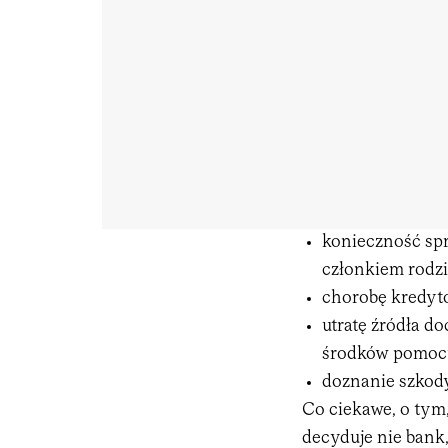
konieczność sp
członkiem rodzi
chorobę kredyto
utratę źródła d
środków pomocy
doznanie szkody
Co ciekawe, o tym
decyduje nie bank,