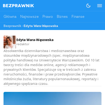
Główna
Najnowsze
Prawo
Biznes
Finanse
Bezprawnik
-
Edyta Wara-Wąsowska
Edyta Wara-Wąsowska
redaktor
Absolwentka dziennikarstwa i medioznawstwa oraz
stosunków międzynarodowych (spec. międzynarodowa
polityka handlowa) na Uniwersytecie Warszawskim. Od 10 lat
tworzy treści dla mediów online, agencji reklamowych i
prywatnych klientów. Specjalizuje się w treściach z zakresu
nieruchomości, finansów i praw przedsiębiorców. Prywatnie
miłośniczka żużla, literatury popularnonaukowej, reportaży i
aktywnego spędzania czasu.