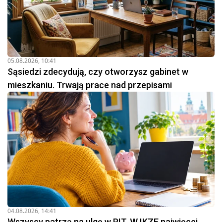
05.08.2026, 10:41
Sąsiedzi zdecydują, czy otworzysz gabinet w
mieszkaniu. Trwają prace nad przepisami
04.08.2026, 14:41
Wszyscy patrzą na ulgę w PIT. W IKZE najwięcej