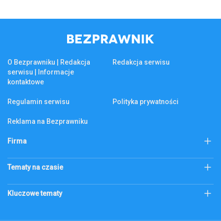
O Bezprawniku | Redakcja
Redakcja serwisu
serwisu | Informacje
kontaktowe
Regulamin serwisu
Polityka prywatności
Reklama na Bezprawniku
Firma
KSeF
Biznes
Tematy na czasie
Firma
Złoto
Podatek katastralny
Kluczowe tematy
Abonament RTV
bezprawnik.pl
Citi Handlowy
Bank Pekao
Codzienne
ecommerce