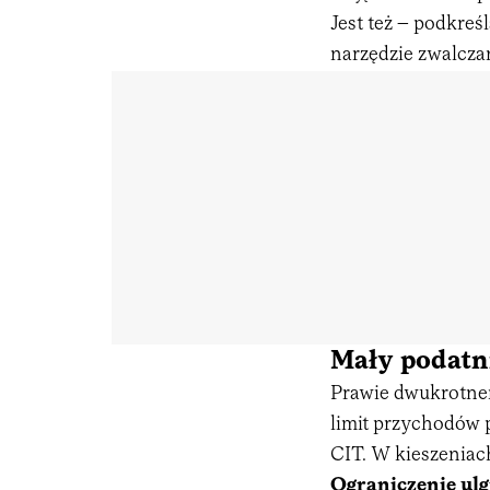
Jest też – podkre
narzędzie zwalcza
Mały podatn
Prawie dwukrotnem
limit przychodów p
CIT. W kieszeniach
Ograniczenie ulgi