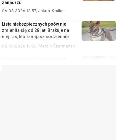
zanadrzu
06.08.2026 13:57
,
Jakub Kralka
Lista niebezpiecznych psów nie
zmieniła się od 28 lat. Brakuje na
niej ras, które mijasz codziennie
06.08.2026 13:33
,
Marcin Szermański
Linia lotnicza wprowadza opłaty
za korzystanie ze schowka
bagażowego. Żeby pasażerowie
mniej się stresowali
06.08.2026 12:40
,
Edyta Wara-Wąsowska
Działkę ROD można stracić
łatwiej, niż się wydaje. Zarząd
może wypowiedzieć umowę w
kilku sytuacjach
06.08.2026 12:04
,
Edyta Wara-Wąsowska