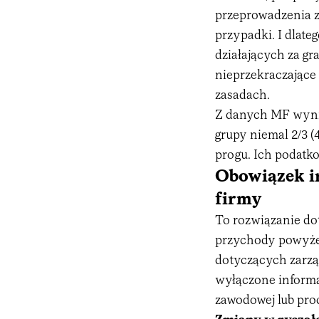
przeprowadzenia z
przypadki. I dlat
działających za gr
nieprzekraczające
zasadach.
Z danych MF wynika,
grupy niemal 2/3 (
progu. Ich podatko
Obowiązek i
firmy
To rozwiązanie do
przychody powyżej
dotyczących zarzą
wyłączone informa
zawodowej lub pro