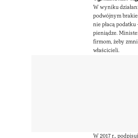
W wyniku działani
podwójnym brakiem
nie płacą podatku 
pieniądze. Ministe
firmom, żeby zmni
właścicieli.
W 2017 r., podpisu