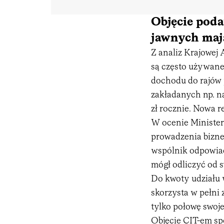
Objęcie pod
jawnych mają
Z analiz Krajowej
są często używan
dochodu do rajów 
zakładanych np. n
zł rocznie. Nowa r
W ocenie Minister
prowadzenia bizne
wspólnik odpowiad
mógł odliczyć od 
Do kwoty udziału 
skorzysta w pełni 
tylko połowę swoje
Objęcie CIT-em sp