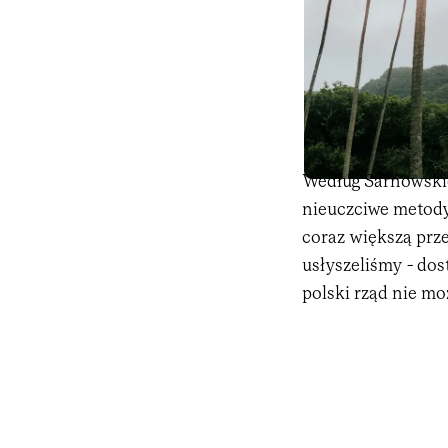
Według Sarnowskie
nieuczciwe metody
coraz większą prz
usłyszeliśmy - dos
polski rząd nie mo