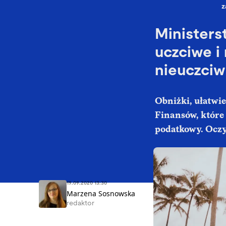
z
Ministers
uczciwe i 
nieuczciw
Obniżki, ułatwie
Finansów, które
podatkowy. Oczyw
19.09.2020 13:30
Marzena Sosnowska
redaktor