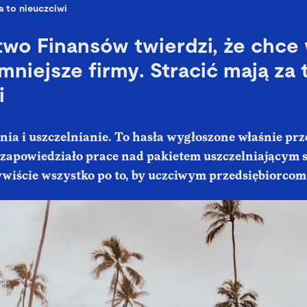
a to nieuczciwi
two Finansów twierdzi, że chce
mniejsze firmy. Stracić mają za 
i
nia i uszczelnianie. To hasła wygłoszone właśnie pr
 zapowiedziało prace nad pakietem uszczelniającym 
iście wszystko po to, by uczciwym przedsiębiorcom ż