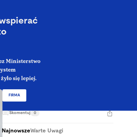
 wspierać
to
zez Ministerstwo
system
yło się lepiej.
FIRMA
Skomentuj
0
Najnowsze
Warte Uwagi