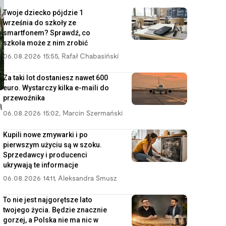
Twoje dziecko pójdzie 1
września do szkoły ze
smartfonem? Sprawdź, co
szkoła może z nim zrobić
06.08.2026 15:55
,
Rafał Chabasiński
Za taki lot dostaniesz nawet 600
euro. Wystarczy kilka e-maili do
przewoźnika
ą
06.08.2026 15:02
,
Marcin Szermański
Kupili nowe zmywarki i po
pierwszym użyciu są w szoku.
Sprzedawcy i producenci
ukrywają te informacje
06.08.2026 14:11
,
Aleksandra Smusz
To nie jest najgorętsze lato
twojego życia. Będzie znacznie
gorzej, a Polska nie ma nic w