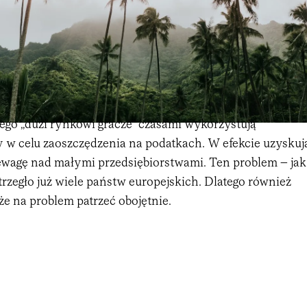
go „duzi rynkowi gracze” czasami wykorzystują
 w celu zaoszczędzenia na podatkach. W efekcie uzyskuj
ewagę nad małymi przedsiębiorstwami. Ten problem – jak
trzegło już wiele państw europejskich. Dlatego również
że na problem patrzeć obojętnie.