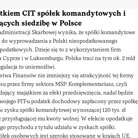
atkiem CIT spółek komandytowych i
cych siedzibę w Polsce
 Administracji Skarbowej wynika, że spółki komandytowe
e do wyprowadzania z Polski nieopodatkowanego
podatkowych. Dzieje się to z wykorzystaniem firm
a Cyprze i w Luksemburgu. Polska traci na tym ok. 2 mld
egulacja to uniemożliwi.
stwa Finansów nie zmniejszy się atrakcyjność tej formy
su przez firmy sektora MŚP. Komplementariusz, czyli
ający majątkiem za efekt przedsięwzięcia, nadal będzie
swojego PIT-u podatek dochodowy zapłacony przez spółkę
w zysku spółki komandytowej wynoszącej 120 tys. zł
z przysługującej mu kwoty wolnej. W efekcie opodatkuje
go przychodu z tytułu udziału w zyskach spółki.
ółek osobowych jest szeroko stosowane w krajach UE.