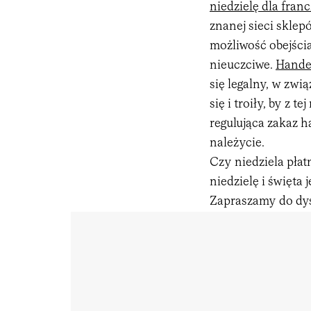
niedzielę dla fran
znanej sieci skle
możliwość obejści
nieuczciwe.
Hande
się legalny, w zwi
się i troiły, by z
regulująca zakaz h
należycie.
Czy niedziela pła
niedzielę i święta
Zapraszamy do dys