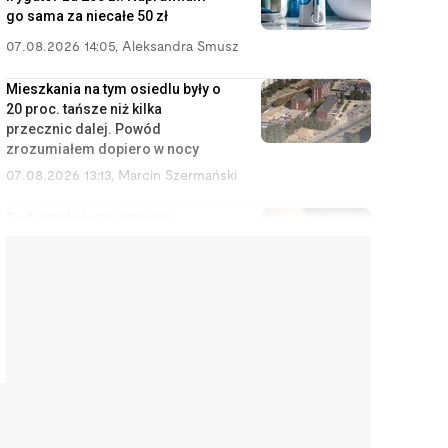
go sama za niecałe 50 zł
07.08.2026 14:05
,
Aleksandra Smusz
Mieszkania na tym osiedlu były o
20 proc. tańsze niż kilka
przecznic dalej. Powód
zrozumiałem dopiero w nocy
07.08.2026 13:13
,
Marcin Szermański
Sąd uznał cię za winnego
rozwodu? To wcale nie oznacza,
że dostaniesz mniej pieniędzy
07.08.2026 12:28
,
Miłosz Magrzyk
Wynajem mieszkań jest coraz
mniej opłacalny. Nowe dane nie
ucieszą inwestorów
07.08.2026 11:38
,
Edyta Wara-Wąsowska
Koniec z cwanymi trikami w