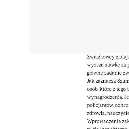
Związkowcy żądają,
wyższą stawkę za p
główne zadanie z
Jak zaznacza Szuml
osób, które z tego
wynagrodzenia. Jes
policjantów, ochr
zdrowia, nauczycie
Wprowadzenie zak