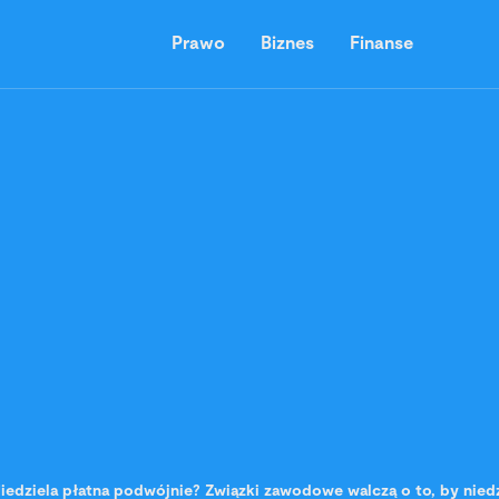
Prawo
Biznes
Finanse
iedziela płatna podwójnie? Związki zawodowe walczą o to, by niedzi