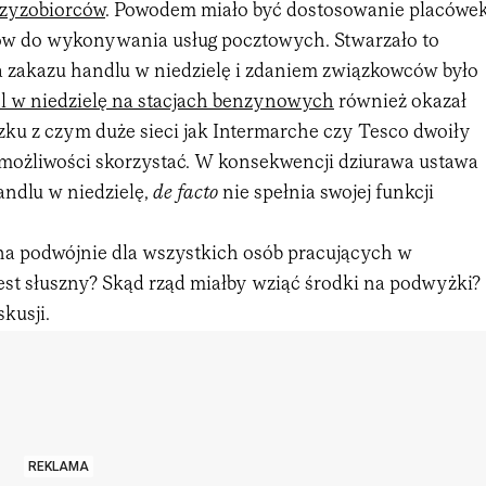
czyzobiorców
. Powodem miało być dostosowanie placówe
pów do wykonywania usług pocztowych. Stwarzało to
a zakazu handlu w niedzielę i zdaniem związkowców było
l w niedzielę na stacjach benzynowych
również okazał
ązku z czym duże sieci jak Intermarche czy Tesco dwoiły
 tej możliwości skorzystać. W konsekwencji dziurawa ustawa
andlu w niedzielę,
de facto
nie spełnia swojej funkcji
tna podwójnie dla wszystkich osób pracujących w
 jest słuszny? Skąd rząd miałby wziąć środki na podwyżki?
kusji.
REKLAMA