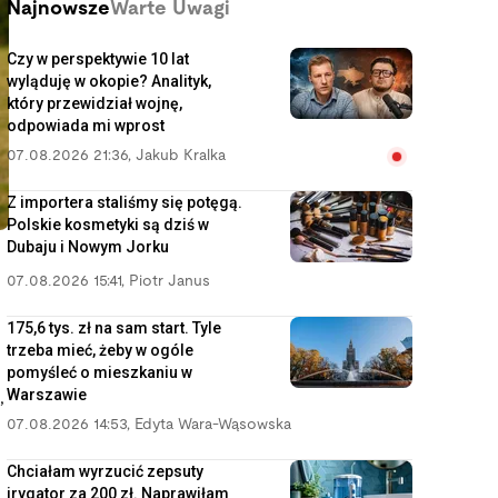
Najnowsze
Warte Uwagi
Czy w perspektywie 10 lat
wyląduję w okopie? Analityk,
który przewidział wojnę,
odpowiada mi wprost
07.08.2026 21:36
,
Jakub Kralka
Z importera staliśmy się potęgą.
Polskie kosmetyki są dziś w
Dubaju i Nowym Jorku
07.08.2026 15:41
,
Piotr Janus
175,6 tys. zł na sam start. Tyle
trzeba mieć, żeby w ogóle
pomyśleć o mieszkaniu w
Warszawie
,
07.08.2026 14:53
,
Edyta Wara-Wąsowska
Chciałam wyrzucić zepsuty
irygator za 200 zł. Naprawiłam