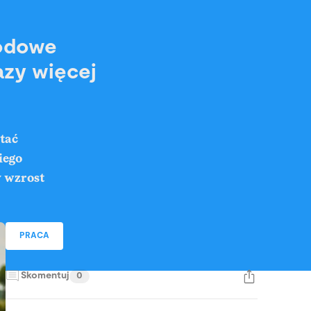
wodowe
razy więcej
stać
iego
 wzrost
PRACA
Skomentuj
0