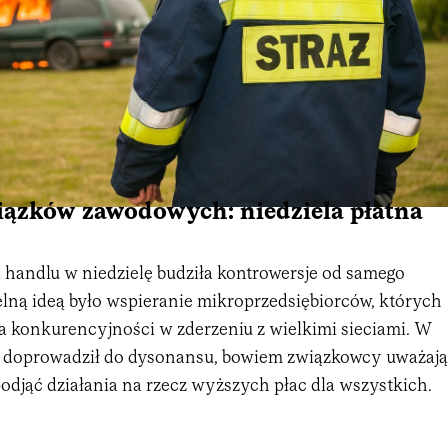
iązków zawodowych: niedziela płatna
 handlu w niedzielę budziła kontrowersje od samego
elną ideą było wspieranie mikroprzedsiębiorców, których
na konkurencyjności w zderzeniu z wielkimi sieciami. W
 doprowadził do dysonansu, bowiem związkowcy uważają
odjąć działania na rzecz wyższych płac dla wszystkich.