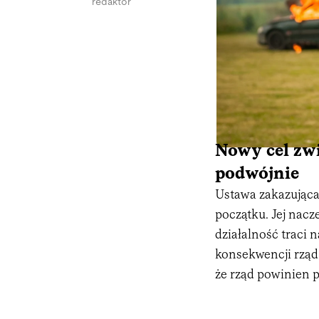
redaktor
Nowy cel zw
podwójnie
Ustawa zakazująca
początku. Jej nacz
działalność traci 
konsekwencji rząd
że rząd powinien p