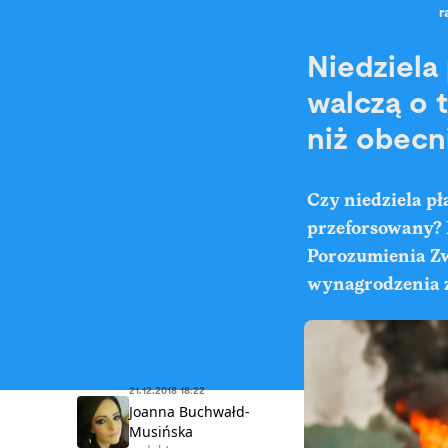
r
Niedziela
walczą o t
niż obecn
Czy niedziela pł
przeforsowany? 
Porozumienia Zw
wynagrodzenia z
21.12.2018 18:22
Joanna Buchwałd-
Musińska