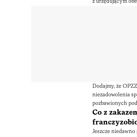
z urzędującym obe
Dodajmy, że OPZZ
niezadowolenia sp
pozbawionych po
Co z zakazem
franczyzobi
Jeszcze niedawno 