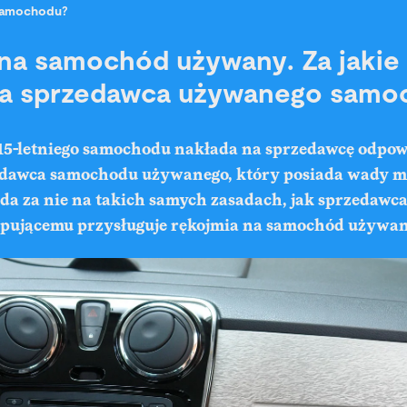
amochodu?
na samochód używany. Za jakie
a sprzedawca używanego samo
15-letniego samochodu nakłada na sprzedawcę odpow
edawca samochodu używanego, który posiada wady m
a za nie na takich samych zasadach, jak sprzedawc
pującemu przysługuje rękojmia na samochód używan