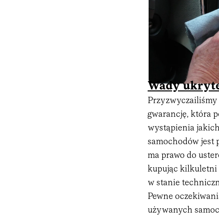
Wady ukryt
Przyzwyczailiśmy
gwarancję, która 
wystąpienia jakic
samochodów jest p
ma prawo do uster
kupując kilkuletn
w stanie technic
Pewne oczekiwania
używanych samoch