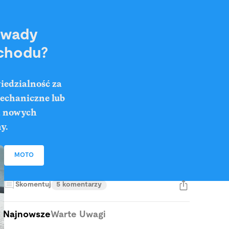
 wady
chodu?
iedzialność za
echaniczne lub
a nowych
y.
MOTO
Skomentuj
5 komentarzy
Najnowsze
Warte Uwagi