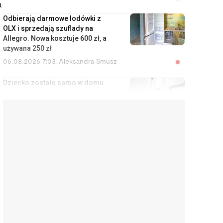
a
Odbierają darmowe lodówki z
OLX i sprzedają szuflady na
Allegro. Nowa kosztuje 600 zł, a
używana 250 zł
06.08.2026 7:03
,
Aleksandra Smusz
Dziecko zostało samo w domu.
Grzywna może wynieść nawet 5
tys. zł
05.08.2026 20:59
,
Piotr Janus
XTB uruchamia handel
prawdziwymi kryptowalutami. Co
ciekawe, nie w Polsce
05.08.2026 16:48
,
Filip Dąbrowski
Rolnicy przez lata mogli
przepłacać za maszyny.
Wszystko przez wieloletnią