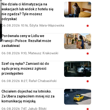
Nie działa ci klimatyzacja na
wakacjach lub widok z hotelu się
nie zgadza? Tyle możesz
odzyskać
06.08.2026 10:16
,
Edyta Wara-Wąsowska
Porównała ceny w Lidlu we
Francji i Polsce. Rezultat może
zaskakiwać
06.08.2026 9:10
,
Mateusz Krakowski
Szef cię nęka? Zamiast iść do
sądu pracy, możesz zgłosić
przestępstwo
06.08.2026 8:27
,
Rafał Chabasiński
Chciałem dojechać na lotnisko.
Za Ubera zapłaciłem mniej niż za
komunikację miejską
06.08.2026 7:47
,
Jakub Bilski