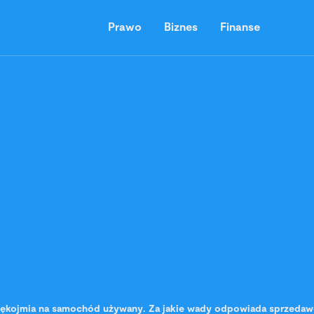
Prawo
Biznes
Finanse
ękojmia na samochód używany. Za jakie wady odpowiada sprzeda