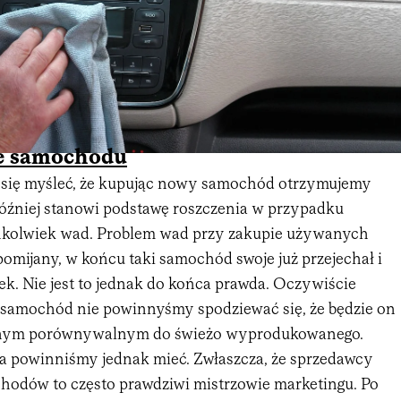
e samochodu
 się myśleć, że kupując nowy samochód otrzymujemy
później stanowi podstawę roszczenia w przypadku
hkolwiek wad. Problem wad przy zakupie używanych
omijany, w końcu taki samochód swoje już przejechał i
ek. Nie jest to jednak do końca prawda. Oczywiście
i samochód nie powinnyśmy spodziewać się, że będzie on
znym porównywalnym do świeżo wyprodukowanego.
 powinniśmy jednak mieć. Zwłaszcza, że sprzedawcy
odów to często prawdziwi mistrzowie marketingu. Po