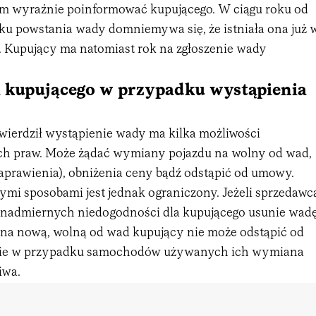
tym wyraźnie poinformować kupującego. W ciągu roku od
u powstania wady domniemywa się, że istniała ona już 
 Kupujący ma natomiast rok na zgłoszenie wady
 kupującego w przypadku wystąpienia
twierdził wystąpienie wady ma kilka możliwości
ch praw. Może żądać wymiany pojazdu na wolny od wad,
aprawienia), obniżenia ceny bądź odstąpić od umowy.
mi sposobami jest jednak ograniczony. Jeżeli sprzedawc
z nadmiernych niedogodności dla kupującego usunie wad
 na nową, wolną od wad kupujący nie może odstąpić od
ie w przypadku samochodów używanych ich wymiana
iwa.