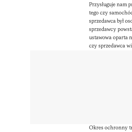
Przysługuje nam p
tego czy samochód
sprzedawca był os
sprzedawcy powsta
ustawowa oparta na
czy sprzedawca wie
Okres ochronny tr