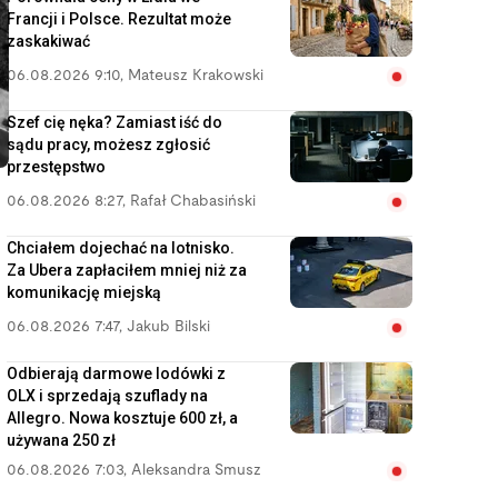
Francji i Polsce. Rezultat może
zaskakiwać
06.08.2026 9:10
,
Mateusz Krakowski
Szef cię nęka? Zamiast iść do
sądu pracy, możesz zgłosić
przestępstwo
06.08.2026 8:27
,
Rafał Chabasiński
Chciałem dojechać na lotnisko.
Za Ubera zapłaciłem mniej niż za
komunikację miejską
06.08.2026 7:47
,
Jakub Bilski
Odbierają darmowe lodówki z
OLX i sprzedają szuflady na
Allegro. Nowa kosztuje 600 zł, a
używana 250 zł
06.08.2026 7:03
,
Aleksandra Smusz