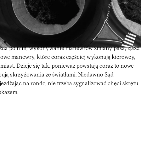
azda po nim, wykonywanie manewrów zmiany pasa, zjazd
awowe manewry, które coraz częściej wykonują kierowcy,
 miast. Dzieje się tak, ponieważ powstają coraz to nowe
ępują skrzyżowania ze światłami. Niedawno Sąd
eżdżając na rondo, nie trzeba sygnalizować chęci skrętu
skazem.