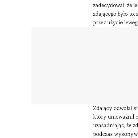
zadecydował, że j
zdającego było to,
przez użycie lewe
Zdający odwołał s
który unieważnił
uzasadniając, że 
podczas wykonywa