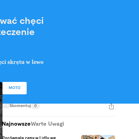
ować chęci
zeczenie
ęci skrętu w lewo
MOTO
Skomentuj
0
Najnowsze
Warte Uwagi
Porównała ceny w Lidlu we