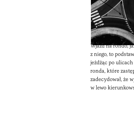
Wjazd na rondo, j
z niego, to podst
jeżdżąc po ulicach
ronda, które zast
zadecydował, że wj
w lewo kierunkow