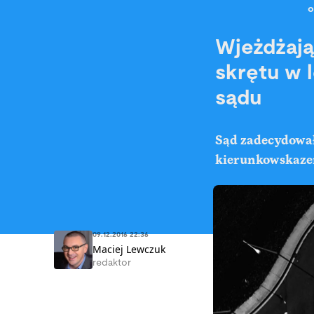
o
Wjeżdżają
skrętu w 
sądu
Sąd zadecydował,
kierunkowskaze
09.12.2016 22:36
Maciej Lewczuk
redaktor