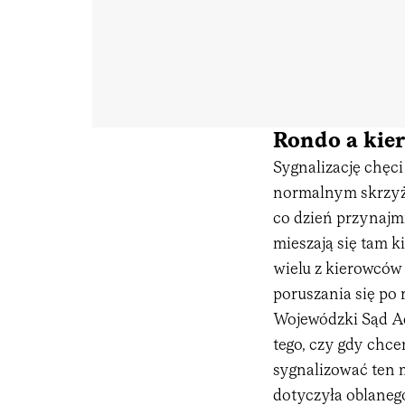
Rondo a kie
Sygnalizację chęci
normalnym skrzyżo
co dzień przynajmn
mieszają się tam 
wielu z kierowców
poruszania się po r
Wojewódzki Sąd A
tego, czy gdy chce
sygnalizować ten
dotyczyła oblaneg