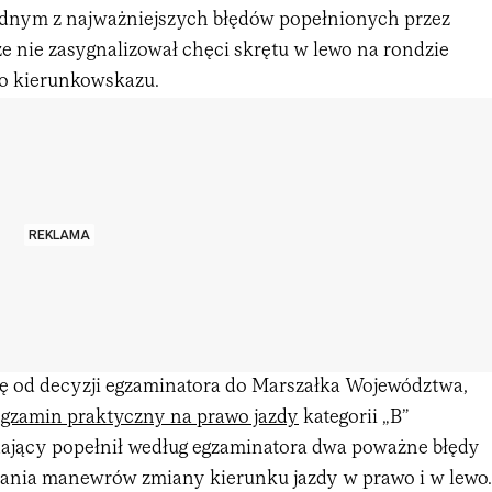
ednym z najważniejszych błędów popełnionych przez
 że nie zasygnalizował chęci skrętu w lewo na rondzie
go kierunkowskazu.
REKLAMA
ię od decyzji egzaminatora do Marszałka Województwa,
egzamin praktyczny na prawo jazdy
kategorii „B”
zdający popełnił według egzaminatora dwa poważne błędy
nia manewrów zmiany kierunku jazdy w prawo i w lewo.