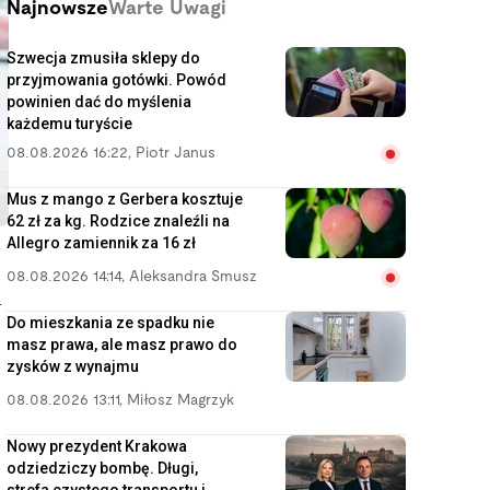
Najnowsze
Warte Uwagi
Szwecja zmusiła sklepy do
przyjmowania gotówki. Powód
powinien dać do myślenia
każdemu turyście
08.08.2026 16:22
,
Piotr Janus
Mus z mango z Gerbera kosztuje
62 zł za kg. Rodzice znaleźli na
Allegro zamiennik za 16 zł
08.08.2026 14:14
,
Aleksandra Smusz
a
Do mieszkania ze spadku nie
masz prawa, ale masz prawo do
zysków z wynajmu
08.08.2026 13:11
,
Miłosz Magrzyk
Nowy prezydent Krakowa
odziedziczy bombę. Długi,