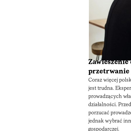
Zawieszenie 
przetrwanie
Coraz więcej polsk
jest trudna. Ekspe
prowadzących wła
działalności. Prze
porzucać prowadze
jednak wybrać inne
gospodarczej.