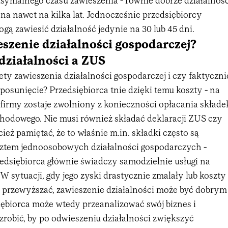
symalnego czasu zawieszenia - równie dobrze działalnoś
a nawet na kilka lat. Jednocześnie przedsiębiorcy
ą zawiesić działalność jedynie na 30 lub 45 dni.
eszenie działalności gospodarczej?
działalności a ZUS
lety zawieszenia działalności gospodarczej i czy faktyczni
posunięcie? Przedsiębiorca tnie dzięki temu koszty - na
firmy zostaje zwolniony z konieczności opłacania składe
hodowego. Nie musi również składać deklaracji ZUS czy
ież pamiętać, że to właśnie m.in. składki często są
tem jednoosobowych działalności gospodarczych -
rzedsiębiorca głównie świadczy samodzielnie usługi na
 W sytuacji, gdy jego zyski drastycznie zmalały lub koszty
z przewyższać, zawieszenie działalności może być dobrym
ębiorca może wtedy przeanalizować swój biznes i
 zrobić, by po odwieszeniu działalności zwiększyć