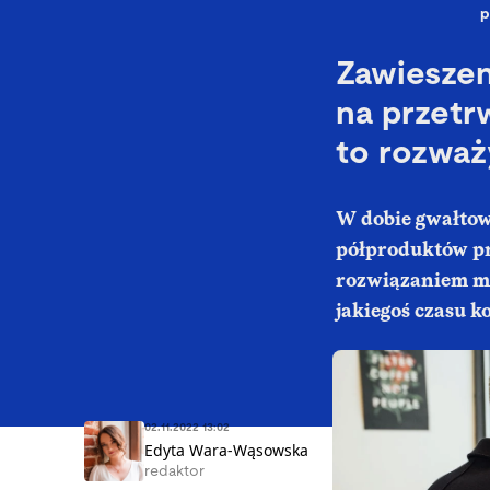
p
Zawieszen
na przetr
to rozważ
W dobie gwałtow
półproduktów pr
rozwiązaniem moż
jakiegoś czasu k
02.11.2022 13:02
Edyta Wara-Wąsowska
redaktor