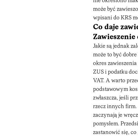
nie określono mak
może być zawieszon
wpisani do KRS mog
Co daje zawi
Zawieszenie 
Jakie są jednak za
może to być dobre 
okres zawieszenia 
ZUS i podatku doc
VAT. A warto przec
podstawowym kosz
zwłaszcza, jeśli p
rzecz innych firm.
zaczynają je wręc
pomysłem. Przedsi
zastanowić się, co