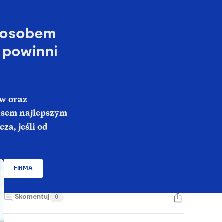
sposobem
 powinni
ów oraz
asem najlepszym
za, jeśli od
FIRMA
Skomentuj
0