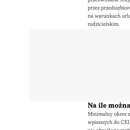
pracowników. Jedy
przez przedsiębio
na warunkach url
rodzicielskim.
Na ile można
Minimalny okres z
wpisanych do CEID