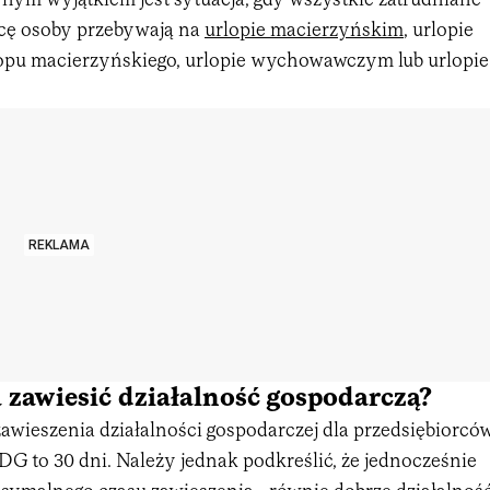
nym wyjątkiem jest sytuacja, gdy wszystkie zatrudniane
rcę osoby przebywają na
urlopie macierzyńskim
, urlopie
opu macierzyńskiego, urlopie wychowawczym lub urlopie
REKLAMA
 zawiesić działalność gospodarczą?
awieszenia działalności gospodarczej dla przedsiębiorcó
G to 30 dni. Należy jednak podkreślić, że jednocześnie