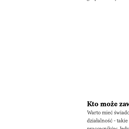
Kto może zaw
Warto mieć świado
działalność - taki