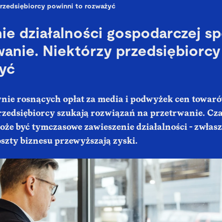
rzedsiębiorcy powinni to rozważyć
ie działalności gospodarczej 
wanie. Niektórzy przedsiębiorcy
yć
nie rosnących opłat za media i podwyżek cen towar
zedsiębiorcy szukają rozwiązań na przetrwanie. Cz
e być tymczasowe zawieszenie działalności - zwłaszc
oszty biznesu przewyższają zyski.