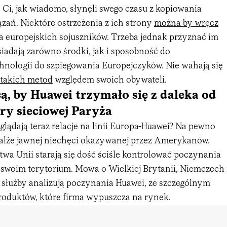
 Ci, jak wiadomo, słynęli swego czasu z kopiowania
zań. Niektóre ostrzeżenia z ich strony
można by wręcz
 europejskich sojuszników. Trzeba jednak przyznać im
siadają zarówno środki, jak i sposobność do
hnologii do szpiegowania Europejczyków. Nie wahają się
 takich metod
względem swoich obywateli.
ą, by Huawei trzymało się z daleka od
ry sieciowej Paryża
lądają teraz relacje na linii Europa-Huawei? Na pewno
malże jawnej niechęci okazywanej przez Amerykanów.
wa Unii starają się dość ściśle kontrolować poczynania
 swoim terytorium. Mowa o Wielkiej Brytanii, Niemczech 
e służby analizują poczynania Huawei, ze szczególnym
oduktów, które firma wypuszcza na rynek.