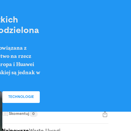
tkich
podzielona
powiązana z
stwo na rzecz
uropa i Huawei
kiej są jednak w
TECHNOLOGIE
Skomentuj
0