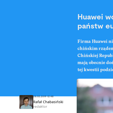
Huawei wc
państw eu
Firma Huawei nie
chińskim rządem,
Chińskiej Repub
mają obecnie doś
tej kwestii podzi
28.02.2019 12:48
Rafał Chabasiński
redaktor