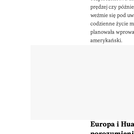
prędzej czy później
weźmie się pod uwa
codzienne życie m
planowała wprowad
amerykański.
Europa i Hua