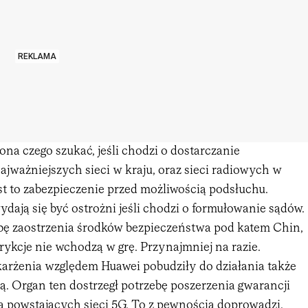
REKLAMA
ona czego szukać, jeśli chodzi o dostarczanie
jważniejszych sieci w kraju, oraz sieci radiowych w
st to zabezpieczenie przed możliwością podsłuchu.
ydają się być ostrożni jeśli chodzi o formułowanie sądów.
ebę zaostrzenia środków bezpieczeństwa pod katem Chin,
trykcje nie wchodzą w grę. Przynajmniej na razie.
rżenia względem Huawei pobudziły do działania także
ą. Organ ten dostrzegł potrzebę poszerzenia gwarancji
a powstających sieci 5G. To z pewnością doprowadzi,