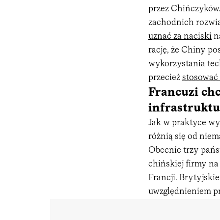
przez Chińczyków.
zachodnich rozwią
uznać za naciski
na
rację, że Chiny po
wykorzystania tec
przecież
stosować
Francuzi chc
infrastruktu
Jak w praktyce wyg
różnią się od nie
Obecnie trzy państ
chińskiej firmy na
Francji. Brytyjski
uwzględnieniem pr