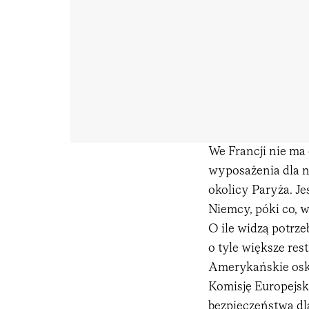
We Francji nie ma 
wyposażenia dla na
okolicy Paryża. Je
Niemcy, póki co, w
O ile widzą potrz
o tyle większe res
Amerykańskie oska
Komisję Europejsk
bezpieczeństwa dl