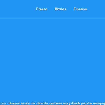
Prawo
Biznes
Finanse
ogie
-
Huawei wcale nie straciło zaufania wszystkich państw europej