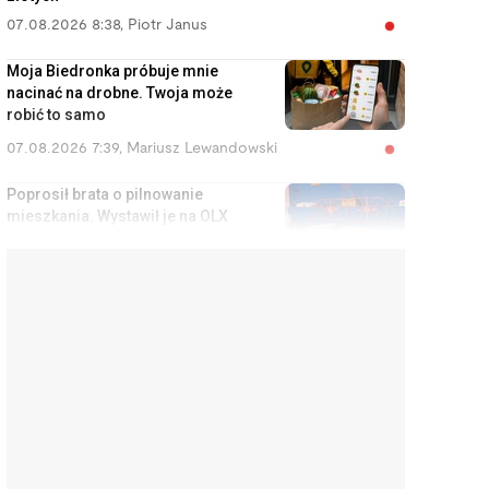
07.08.2026 8:38
,
Piotr Janus
Moja Biedronka próbuje mnie
nacinać na drobne. Twoja może
robić to samo
07.08.2026 7:39
,
Mariusz Lewandowski
Poprosił brata o pilnowanie
mieszkania. Wystawił je na OLX
za 1000 zł, a lokator miał spać w
kuchni
07.08.2026 7:04
,
Aleksandra Smusz
Twoje dziecko pójdzie 1
września do szkoły ze
smartfonem? Sprawdź, co
szkoła może z nim zrobić
06.08.2026 15:55
,
Rafał Chabasiński
Za taki lot dostaniesz nawet 600