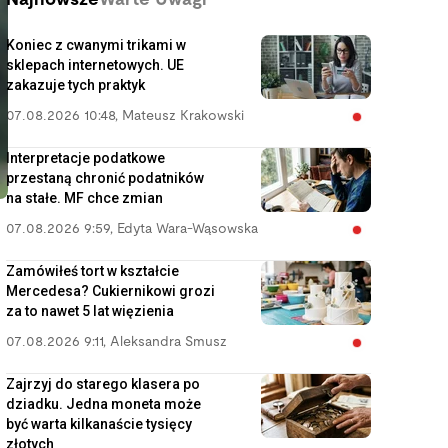
Najnowsze
Warte Uwagi
Koniec z cwanymi trikami w
sklepach internetowych. UE
zakazuje tych praktyk
07.08.2026 10:48
,
Mateusz Krakowski
Interpretacje podatkowe
przestaną chronić podatników
na stałe. MF chce zmian
07.08.2026 9:59
,
Edyta Wara-Wąsowska
Zamówiłeś tort w kształcie
Mercedesa? Cukiernikowi grozi
za to nawet 5 lat więzienia
07.08.2026 9:11
,
Aleksandra Smusz
Zajrzyj do starego klasera po
dziadku. Jedna moneta może
.
być warta kilkanaście tysięcy
złotych