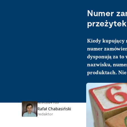
Numer zam
przeżytek
Kiedy kupujący m
numer zamówienia
dysponują za to 
nazwisku, numer
produktach. Nie 
02.01.2024 7:23
Rafał Chabasiński
redaktor