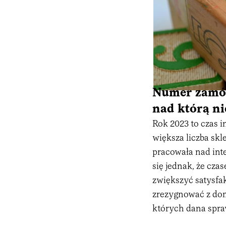
Numer zamówi
nad którą ni
Rok 2023 to czas 
większa liczba sk
pracowała nad inte
się jednak, że cz
zwiększyć satysfa
zrezygnować z do
których dana spra