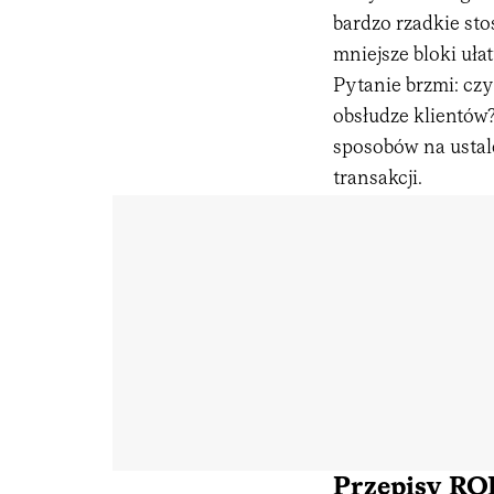
bardzo rzadkie st
mniejsze bloki uła
Pytanie brzmi: cz
obsłudze klientów?
sposobów na ustale
transakcji.
Przepisy RO