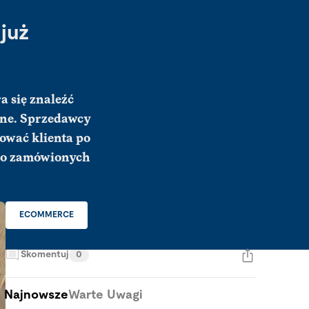
już
a się znaleźć
alne. Sprzedawcy
kować klienta po
 po zamówionych
ECOMMERCE
Skomentuj
0
Najnowsze
Warte Uwagi