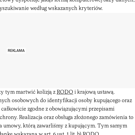
netowy dysponuje jakąś formą komputerowej bazy danych,
yszukiwanie według wskazanych kryteriów.
REKLAMA
zy tym martwić kolizją z
RODO
i krajową ustawą.
ych osobowych do identyfikacji osoby kupującego oraz
t całkowicie zgodne z obowiązującymi przepisami
chrony. Realizacja oraz obsługa złożonego zamówienia to
cja umowy, którą zawarliśmy z kupującym. Tym samym
nkę wskazaną w art. 6 ust. 1 lit. b) RODO.