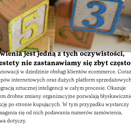
enia jest jedną z tych oczywistości,
estety nie zastanawiamy się zbyt często
innowacji w dziedzinie obsługi klientów ecommerce. Cora
lepów internetowych oraz dużych platform sprzedażowyc
gracją sztucznej inteligencji w całym procesie. Okazuje
asem drobne zmiany organizacyjne pozwalają błyskawiczni
kcję po stronie kupujących. W tym przypadku wystarczy
magania się od nich podawania numerów zamówienia,
wa dotyczy.