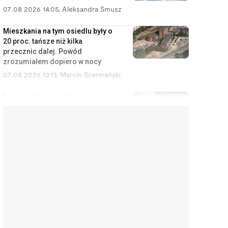
07.08.2026 14:05
,
Aleksandra Smusz
Mieszkania na tym osiedlu były o
20 proc. tańsze niż kilka
przecznic dalej. Powód
zrozumiałem dopiero w nocy
07.08.2026 13:13
,
Marcin Szermański
Sąd uznał cię za winnego
rozwodu? To wcale nie oznacza,
że dostaniesz mniej pieniędzy
07.08.2026 12:28
,
Miłosz Magrzyk
Wynajem mieszkań jest coraz
mniej opłacalny. Nowe dane nie
ucieszą inwestorów
07.08.2026 11:38
,
Edyta Wara-Wąsowska
Koniec z cwanymi trikami w
sklepach internetowych. UE