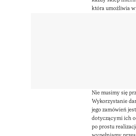
każdy sklep inter
która umożliwia w
Nie musimy się pr
Wykorzystanie dan
jego zamówień jes
dotyczącymi ich o
po prostu realiza
wypełniamy przesła