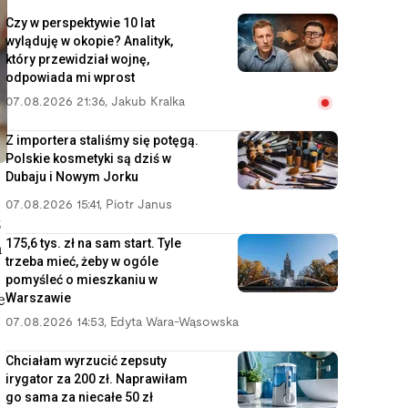
Czy w perspektywie 10 lat
wyląduję w okopie? Analityk,
który przewidział wojnę,
odpowiada mi wprost
07.08.2026 21:36
,
Jakub Kralka
Z importera staliśmy się potęgą.
Polskie kosmetyki są dziś w
Dubaju i Nowym Jorku
07.08.2026 15:41
,
Piotr Janus
z
175,6 tys. zł na sam start. Tyle
h
trzeba mieć, żeby w ogóle
pomyśleć o mieszkaniu w
Warszawie
e
07.08.2026 14:53
,
Edyta Wara-Wąsowska
Chciałam wyrzucić zepsuty
irygator za 200 zł. Naprawiłam
go sama za niecałe 50 zł