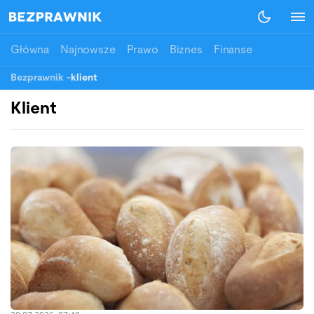
Główna
Najnowsze
Prawo
Biznes
Finanse
Bezprawnik
-
klient
Klient