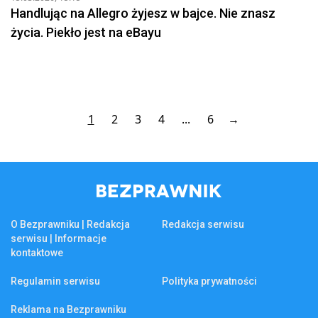
Handlując na Allegro żyjesz w bajce. Nie znasz
życia. Piekło jest na eBayu
1
2
3
4
...
6
→
O Bezprawniku | Redakcja
Redakcja serwisu
serwisu | Informacje
kontaktowe
Regulamin serwisu
Polityka prywatności
Reklama na Bezprawniku