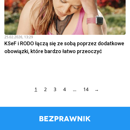
25.02.2026, 13:29
KSeF i RODO łączą się ze sobą poprzez dodatkowe
obowiązki, które bardzo łatwo przeoczyć
1
2
3
4
...
14
→