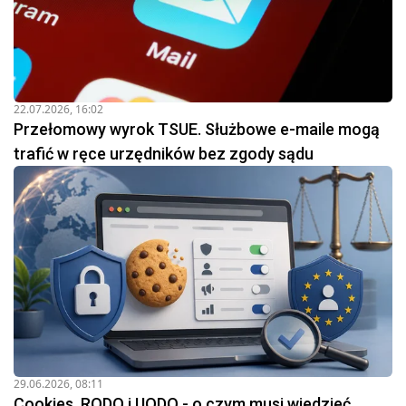
22.07.2026, 16:02
Przełomowy wyrok TSUE. Służbowe e-maile mogą
trafić w ręce urzędników bez zgody sądu
29.06.2026, 08:11
Cookies, RODO i UODO - o czym musi wiedzieć