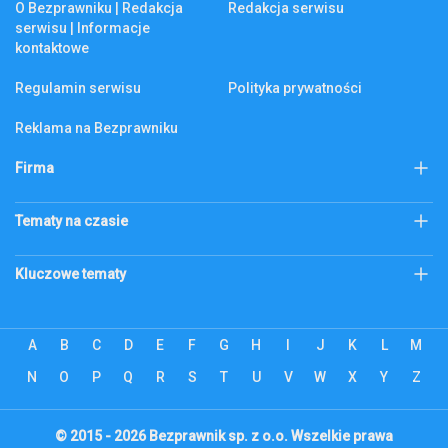
O Bezprawniku | Redakcja
Redakcja serwisu
serwisu | Informacje
kontaktowe
Regulamin serwisu
Polityka prywatności
Reklama na Bezprawniku
Firma
KSeF
Biznes
Tematy na czasie
Firma
Złoto
Podatek katastralny
Kluczowe tematy
Abonament RTV
bezprawnik.pl
Citi Handlowy
Bank Pekao
Codzienne
ecommerce
A
B
C
D
E
F
G
H
I
J
K
L
M
Alior Bank
ZUS
Edukacja
Energetyka
PKO BP
Revolut
Finanse
N
O
P
Q
R
S
T
Firmowy lifestyle
U
V
W
X
Y
Z
mBank
Bank Millennium
Gospodarka
Inwestowanie
ING
Inteligo
Lokowanie produktu
Moto
© 2015 - 2026 Bezprawnik sp. z o.o. Wszelkie prawa