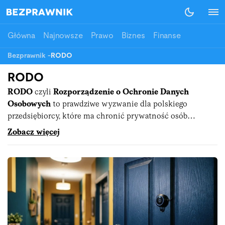
Główna
Najnowsze
Prawo
Biznes
Finanse
Bezprawnik
-
RODO
RODO
RODO
czyli
Rozporządzenie o Ochronie Danych
Osobowych
to prawdziwe wyzwanie dla polskiego
przedsiębiorcy, które ma chronić prywatność osób
fizycznych. W Unii Europejskiej powszechnie znane jest ze
Zobacz więcej
swojego angielskiego skrótu i nazwy - General Data
Protection Regulation, czyli GDPR.
Co to jest RODO?
Nieco archaiczne już przepisy o ochronie danych
osobowych, wymusiły na Unii Europejskiej dopasowanie
ich do współczesnych wyzwań, jakimi jest przetwarzanie
danych przez internetowe firmy i korporacje. W ten oto