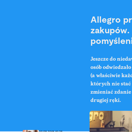
Allegro p
zakupów. 
pomyślen
Jeszcze do nieda
osób odwiedzało 
(a właściwie każ
których nie stać
zmieniać zdanie 
drugiej ręki.
20.09.2019 10:39