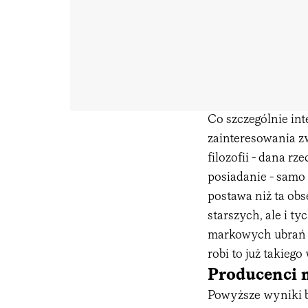
Co szczególnie int
zainteresowania z
filozofii - dana rz
posiadanie - samo w
postawa niż ta ob
starszych, ale i t
markowych ubrań 
robi to już takiego
Producenci 
Powyższe wyniki b