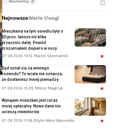
Skomentuj
0
Najnowsze
Warte Uwagi
Mieszkania na tym osiedlu były o
20 proc. tańsze niż kilka
przecznic dalej. Powód
zrozumiałem dopiero w nocy
07.08.2026 13:13
,
Marcin Szermański
Sąd uznał cię za winnego
rozwodu? To wcale nie oznacza,
że dostaniesz mniej pieniędzy
07.08.2026 12:28
,
Miłosz Magrzyk
Wynajem mieszkań jest coraz
mniej opłacalny. Nowe dane nie
ucieszą inwestorów
07.08.2026 11:38
,
Edyta Wara-Wąsowska