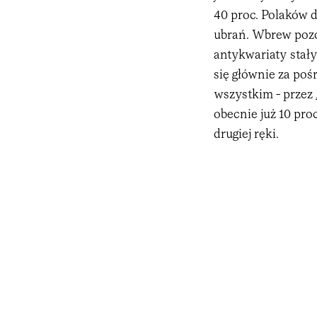
40 proc. Polaków d
ubrań. Wbrew pozo
antykwariaty stał
się głównie za po
wszystkim - przez
obecnie już 10 pr
drugiej ręki.