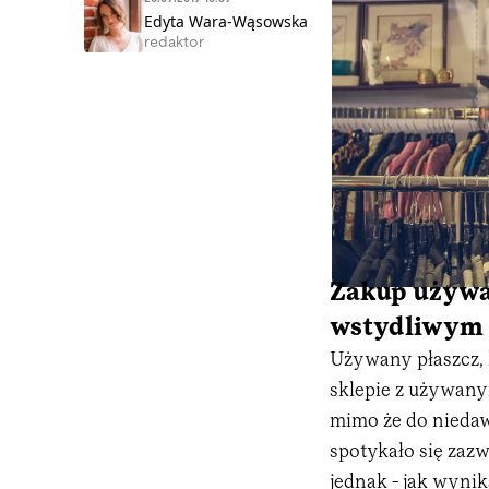
Edyta Wara-Wąsowska
redaktor
Zakup używa
wstydliwym
Używany płaszcz, 
sklepie z używanym
mimo że do niedaw
spotykało się za
jednak - jak wyni