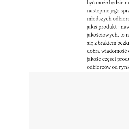
być może będzie m
następnie jego sp
młodszych odbiorca
jakiś produkt - na
jakościowych, to n
się z brakiem bezk
dobra wiadomość d
jakość części pro
odbiorców od ryn