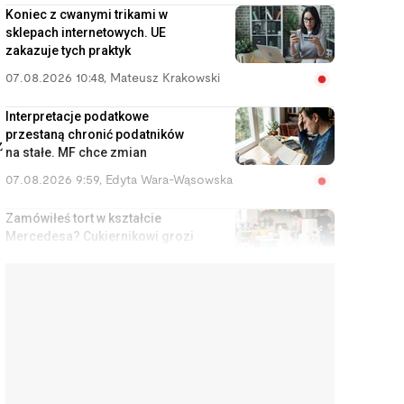
Koniec z cwanymi trikami w
sklepach internetowych. UE
zakazuje tych praktyk
07.08.2026 10:48
,
Mateusz Krakowski
Interpretacje podatkowe
przestaną chronić podatników
z
na stałe. MF chce zmian
07.08.2026 9:59
,
Edyta Wara-Wąsowska
Zamówiłeś tort w kształcie
Mercedesa? Cukiernikowi grozi
za to nawet 5 lat więzienia
07.08.2026 9:11
,
Aleksandra Smusz
Zajrzyj do starego klasera po
dziadku. Jedna moneta może
być warta kilkanaście tysięcy
złotych
07.08.2026 8:38
,
Piotr Janus