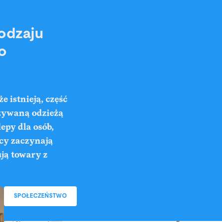
odzaju
o
 istnieją, część
 używaną odzieżą
epy dla osób,
acy zaczynają
ją towary z
SPOŁECZEŃSTWO