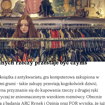
nych rzeczy przestaje być czymś
książka z antykwariatu, gra komputerowa zakupiona w
i grami - takie zakupy przestają kogokolwiek dziwić,
na przyznanie się do kupowania rzeczy z drugiej ręki
zwyczaj ze zniesmaczonym wzrokiem rozmówcy. Obecnie
ka z badania ARC Rynek i Opinia oraz FOR wynika, że już