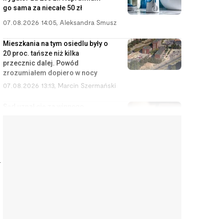
go sama za niecałe 50 zł
07.08.2026 14:05
,
Aleksandra Smusz
Mieszkania na tym osiedlu były o
20 proc. tańsze niż kilka
przecznic dalej. Powód
zrozumiałem dopiero w nocy
07.08.2026 13:13
,
Marcin Szermański
Sąd uznał cię za winnego
rozwodu? To wcale nie oznacza,
że dostaniesz mniej pieniędzy
07.08.2026 12:28
,
Miłosz Magrzyk
a
Wynajem mieszkań jest coraz
mniej opłacalny. Nowe dane nie
ucieszą inwestorów
07.08.2026 11:38
,
Edyta Wara-Wąsowska
Koniec z cwanymi trikami w