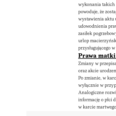
wykonania takich 
powoduje, że zosta
wystawienia aktu u
udowodnienia praw
zasiłek pogrzebow
urlop macierzyńsk
przysługującego w
Prawa matki
Zmiany w przepisa
oraz akcie urodze
Po zmianie, w kar
wyłącznie w przypa
Analogiczne rozwi
informację o płci 
w karcie martwego