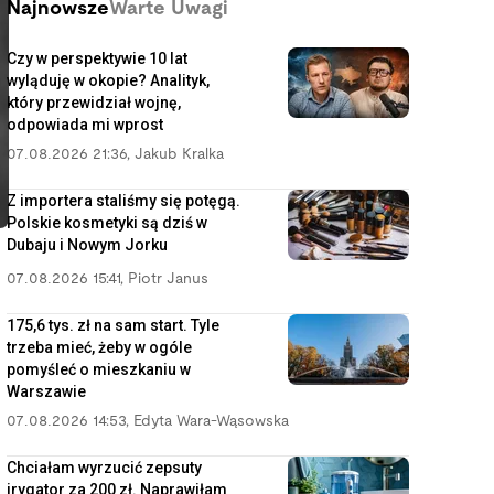
Najnowsze
Warte Uwagi
Czy w perspektywie 10 lat
wyląduję w okopie? Analityk,
który przewidział wojnę,
odpowiada mi wprost
07.08.2026 21:36
,
Jakub Kralka
Z importera staliśmy się potęgą.
Polskie kosmetyki są dziś w
Dubaju i Nowym Jorku
07.08.2026 15:41
,
Piotr Janus
175,6 tys. zł na sam start. Tyle
trzeba mieć, żeby w ogóle
pomyśleć o mieszkaniu w
Warszawie
07.08.2026 14:53
,
Edyta Wara-Wąsowska
Chciałam wyrzucić zepsuty
irygator za 200 zł. Naprawiłam