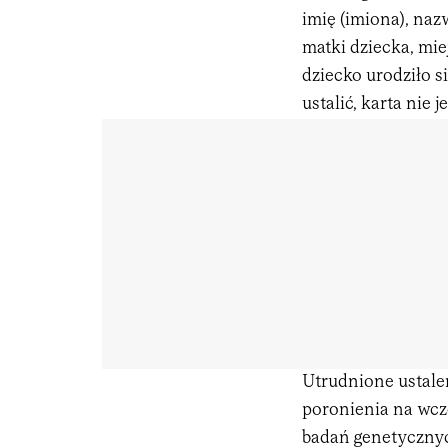
imię (imiona), na
matki dziecka, mie
dziecko urodziło si
ustalić, karta nie 
Utrudnione ustalen
poronienia na wcz
badań genetycznyc