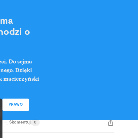
 ma
hodzi o
ci. Do sejmu
lnego. Dzięki
ek macierzyński
PRAWO
Skomentuj
0