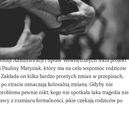
misji Administracji i Spraw Wewnętrznych trafił projekt
i Pauliny Matysiak, który ma na celu wspomóc rodziców
. Zakłada on kilka bardzo prostych zmian w przepisach,
 po stracie oznaczają kolosalną zmianę. Gdyby nie
problemu pewnie nikt, kogo nie spotkała taka tragedia nie
awy z rozmiaru formalności, jakie czekają rodziców po