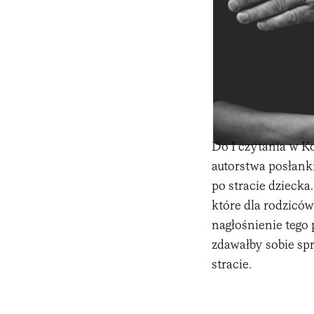
Do I czytania w Ko
autorstwa posłank
po stracie dziecka
które dla rodziców
nagłośnienie tego 
zdawałby sobie spr
stracie.