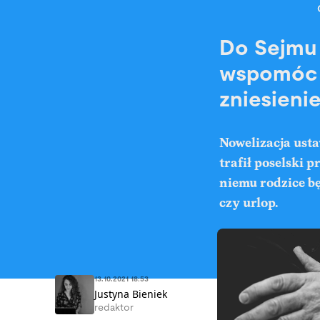
Do Sejmu t
wspomóc r
zniesieni
Nowelizacja ust
trafił poselski 
niemu rodzice bę
czy urlop.
13.10.2021 18:53
Justyna Bieniek
redaktor