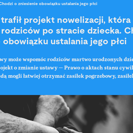
Chodzi o zniesienie obowiązku ustalania jego płci
rafił projekt nowelizacji, która
odziców po stracie dziecka. C
e obowiązku ustalania jego płci
awy może wspomóc rodziców martwo urodzonych dzie
projekt o zmianie ustawy — Prawo o aktach stanu cywi
dą mogli łatwiej otrzymać zasiłek pogrzebowy, zasił