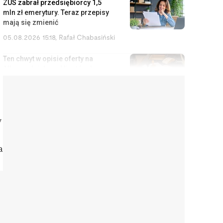
ZUS zabrał przedsiębiorcy 1,5
mln zł emerytury. Teraz przepisy
mają się zmienić
05.08.2026 15:18
,
Rafał Chabasiński
Ten chwyt w opisie oferty na
Allegro działa na klientów. I
łamie prawo oraz regulamin
serwisu
05.08.2026 14:33
,
Aleksandra Smusz
y
Bruksela szykuje nową daninę
dla firm. Rachunek trafi jednak
do konsumentów
a
05.08.2026 13:47
,
Piotr Janus
Stuknął w samochód wart 2,5
mln zł. Bez OC ta kolizja kończy
się kredytem do końca życia
05.08.2026 12:51
,
Marcin Szermański