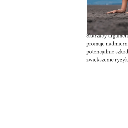
Skarżący argument
promuje nadmierną
potencjalnie szko
zwiększenie ryzyka