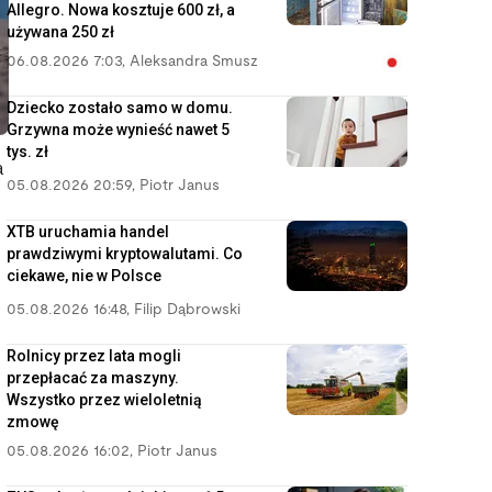
Allegro. Nowa kosztuje 600 zł, a
używana 250 zł
06.08.2026 7:03
,
Aleksandra Smusz
Dziecko zostało samo w domu.
Grzywna może wynieść nawet 5
tys. zł
a
05.08.2026 20:59
,
Piotr Janus
XTB uruchamia handel
prawdziwymi kryptowalutami. Co
ciekawe, nie w Polsce
05.08.2026 16:48
,
Filip Dąbrowski
Rolnicy przez lata mogli
przepłacać za maszyny.
Wszystko przez wieloletnią
zmowę
05.08.2026 16:02
,
Piotr Janus