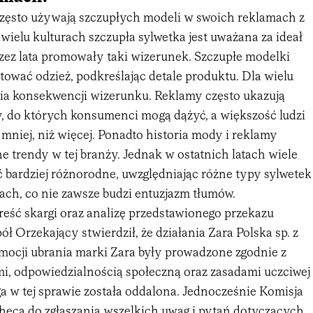
zęsto używają szczupłych modeli w swoich reklamach z
ielu kulturach szczupła sylwetka jest uważana za ideał
rzez lata promowały taki wizerunek. Szczupłe modelki
tować odzież, podkreślając detale produktu. Dla wielu
tia konsekwencji wizerunku. Reklamy często ukazują
y, do których konsumenci mogą dążyć, a większość ludzi
mniej, niż więcej. Ponadto historia mody i reklamy
 trendy w tej branży. Jednak w ostatnich latach wiele
ć bardziej różnorodne, uwzględniając różne typy sylwetek
ch, co nie zawsze budzi entuzjazm tłumów.
reść skargi oraz analizę przedstawionego przekazu
ł Orzekający stwierdził, że działania Zara Polska sp. z
omocji ubrania marki Zara były prowadzone zgodnie z
i, odpowiedzialnością społeczną oraz zasadami uczciwej
a w tej sprawie została oddalona. Jednocześnie Komisja
hęca do zgłaszania wszelkich uwag i pytań dotyczących