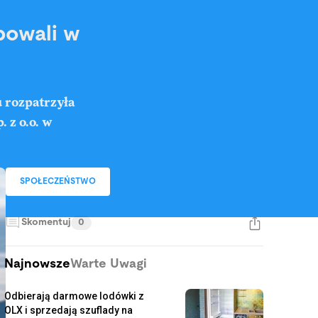
powali w
 rozpatrzyła
 z o.o. w
SPOŁECZEŃSTWO
Skomentuj
0
Najnowsze
Warte Uwagi
Odbierają darmowe lodówki z
OLX i sprzedają szuflady na