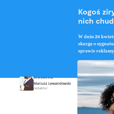
Kogoś zir
nich chud
W dniu 26 kwiet
skargę o sygnatu
sprawie reklamy
03.10.2023 5:46
Mariusz Lewandowski
redaktor