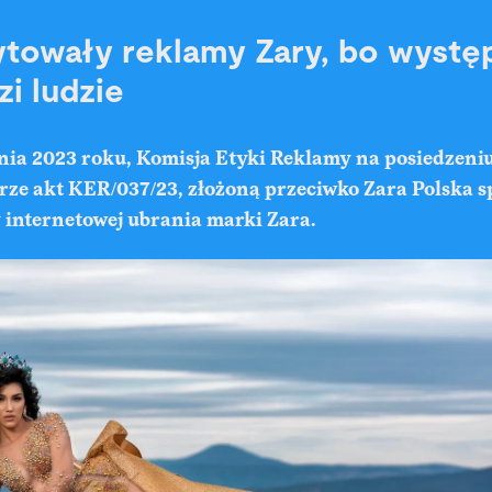
ytowały reklamy Zary, bo wystę
zi ludzie
nia 2023 roku, Komisja Etyki Reklamy na posiedzeniu
rze akt KER/037/23, złożoną przeciwko Zara Polska sp.
 internetowej ubrania marki Zara.