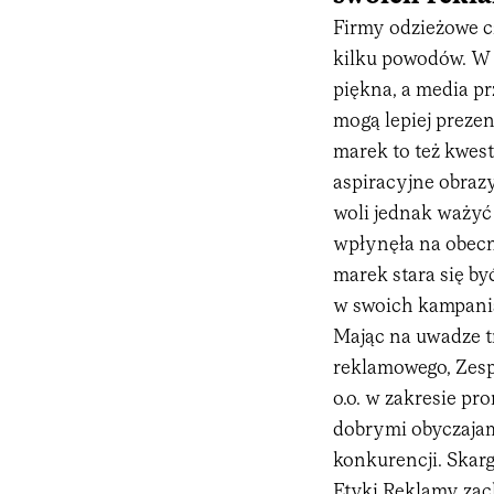
Firmy odzieżowe c
kilku powodów. W w
piękna, a media p
mogą lepiej prezen
marek to też kwes
aspiracyjne obraz
woli jednak ważyć 
wpłynęła na obecne
marek stara się by
w swoich kampania
Mając na uwadze t
reklamowego, Zespó
o.o. w zakresie pr
dobrymi obyczajam
konkurencji. Skarg
Etyki Reklamy zac