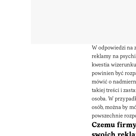
W odpowiedzi na z
reklamy na psychi
kwestia wizerunku
powinien być roz
mówić o nadmierne
takiej treści i za
osoba. W przypadk
osób, można by mó
powszechnie rozpo
Czemu firmy
swoich rekl