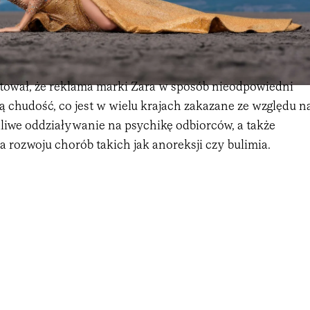
ował, że reklama marki Zara w sposób nieodpowiedni
 chudość, co jest w wielu krajach zakazane ze względu n
dliwe oddziaływanie na psychikę odbiorców, a także
 rozwoju chorób takich jak anoreksji czy bulimia.