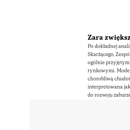
Zara zwiększ
Po dokładnej anal
Skarżącego, Zespół
ogólnie przyjętym
rynkowymi. Modelk
chorobliwą chudość
interpretowana j
do rozwoju zaburz