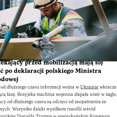
ekający przed mobilizacją mają się
ć po deklaracji polskiego Ministra
odowej
od dłuższego czasu informacji wojna w
Ukrainie
wkracza
cą fazę. Rosyjska machina wojenna złapała wiatr w żagle,
y od dłuższego czasu są odcięci od zaopatrzenia ze
ych. Wszystko dzięki wysiłkom rusofili wśród
enników Donalda Trumpa w amerykańskim Kongresie.