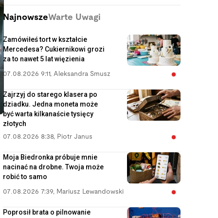
Najnowsze
Warte Uwagi
Zamówiłeś tort w kształcie
Mercedesa? Cukiernikowi grozi
za to nawet 5 lat więzienia
07.08.2026 9:11
,
Aleksandra Smusz
Zajrzyj do starego klasera po
dziadku. Jedna moneta może
być warta kilkanaście tysięcy
złotych
07.08.2026 8:38
,
Piotr Janus
Moja Biedronka próbuje mnie
nacinać na drobne. Twoja może
robić to samo
07.08.2026 7:39
,
Mariusz Lewandowski
Poprosił brata o pilnowanie