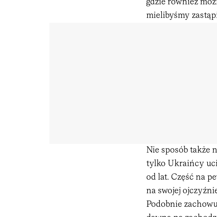
gdzie również moż
mielibyśmy zastąp
Nie sposób także 
tylko Ukraińcy uci
od lat. Część na p
na swojej ojczyźn
Podobnie zachowuj