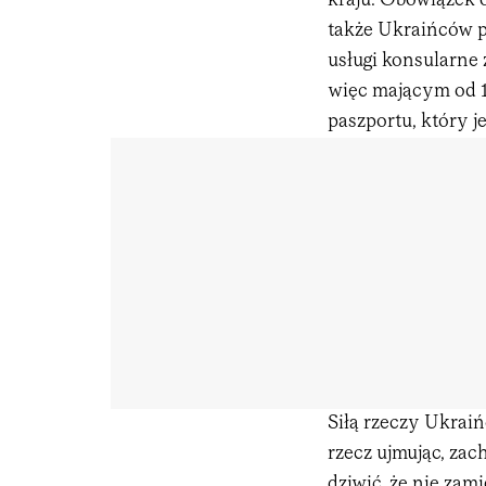
kraju. Obowiązek
także Ukraińców p
usługi konsularne
więc mającym od 1
paszportu, który j
Siłą rzeczy Ukraiń
rzecz ujmując, za
dziwić, że nie zam