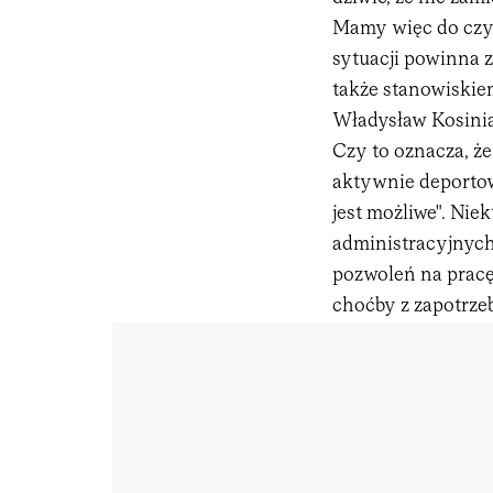
Mamy więc do czyn
sytuacji powinna z
także stanowiskie
Władysław Kosini
Czy to oznacza, że
aktywnie deportow
jest możliwe". Nie
administracyjnyc
pozwoleń na pracę.
choćby z zapotrze