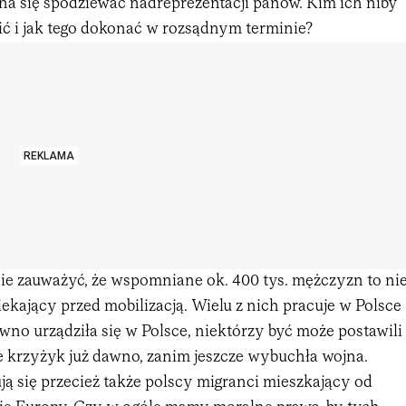
na się spodziewać nadreprezentacji panów. Kim ich niby
ić i jak tego dokonać w rozsądnym terminie?
REKLAMA
nie zauważyć, że wspomniane ok. 400 tys. mężczyzn to ni
ekający przed mobilizacją. Wielu z nich pracuje w Polsce
ewno urządziła się w Polsce, niektórzy być może postawili
ie krzyżyk już dawno, zanim jeszcze wybuchła wojna.
ą się przecież także polscy migranci mieszkający od