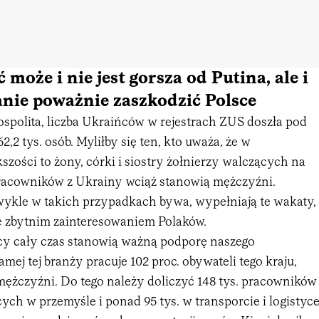
może i nie jest gorsza od Putina, ale i
tanie poważnie zaszkodzić Polsce
ospolita, liczba Ukraińców w rejestrach ZUS doszła pod
,2 tys. osób. Myliłby się ten, kto uważa, że w
szości to żony, córki i siostry żołnierzy walczących na
 pracowników z Ukrainy wciąż stanowią mężczyźni.
 zwykle w takich przypadkach bywa, wypełniają te wakaty,
ię zbytnim zainteresowaniem Polaków.
cy cały czas stanowią ważną podporę naszego
ej tej branży pracuje 102 proc. obywateli tego kraju,
mężczyźni. Do tego należy doliczyć 148 tys. pracowników
ych w przemyśle i ponad 95 tys. w transporcie i logistyce