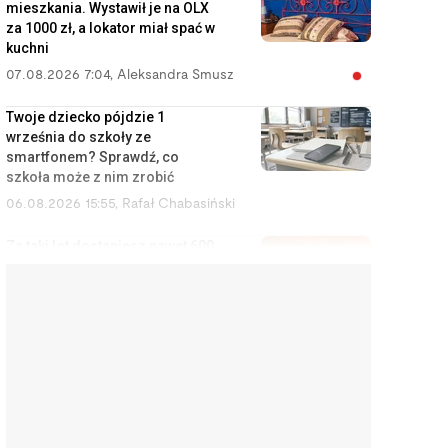
mieszkania. Wystawił je na OLX
za 1000 zł, a lokator miał spać w
kuchni
07.08.2026 7:04
,
Aleksandra Smusz
Twoje dziecko pójdzie 1
września do szkoły ze
smartfonem? Sprawdź, co
szkoła może z nim zrobić
06.08.2026 15:55
,
Rafał Chabasiński
Za taki lot dostaniesz nawet 600
euro. Wystarczy kilka e-maili do
przewoźnika
06.08.2026 15:02
,
Marcin Szermański
Kupili nowe zmywarki i po
pierwszym użyciu są w szoku.
Sprzedawcy i producenci
ukrywają te informacje
06.08.2026 14:11
,
Aleksandra Smusz