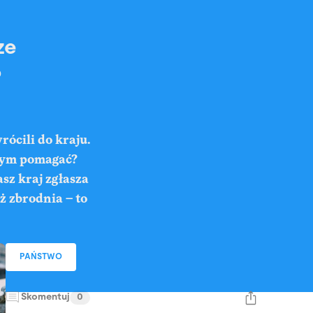
ze
o
rócili do kraju.
 tym pomagać?
z kraj zgłasza
ż zbrodnia – to
PAŃSTWO
Skomentuj
0