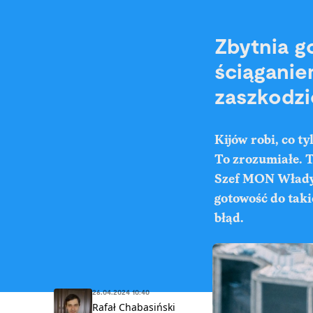
Zbytnia g
ściąganie
zaszkodzi
Kijów robi, co t
To zrozumiałe. 
Szef MON Władys
gotowość do taki
błąd.
26.04.2024 10:40
Rafał Chabasiński