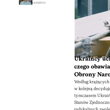
redaktor
Ukraińcy uci
czego obawia
Obrony Nar
Według krążących 
w kolejną decydują
tymczasem Ukraińc
Stanów Zjednoczon
radykalnych zwol