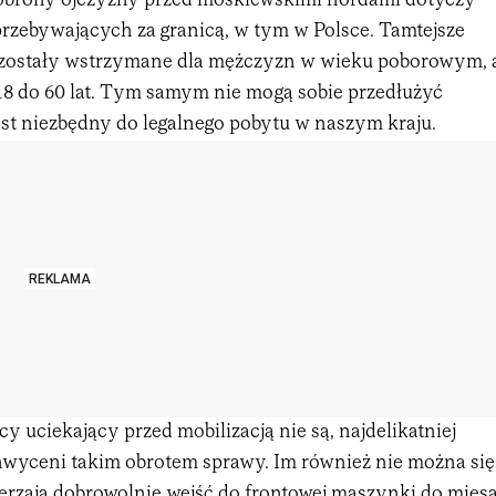
 obrony ojczyzny przed moskiewskimi hordami dotyczy
rzebywających za granicą, w tym w Polsce. Tamtejsze
 zostały wstrzymane dla mężczyzn w wieku poborowym, 
8 do 60 lat. Tym samym nie mogą sobie przedłużyć
est niezbędny do legalnego pobytu w naszym kraju.
REKLAMA
cy uciekający przed mobilizacją nie są, najdelikatniej
chwyceni takim obrotem sprawy. Im również nie można się
ierzają dobrowolnie wejść do frontowej maszynki do mięsa