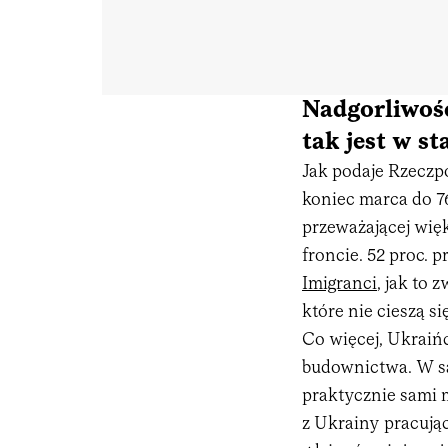
Nadgorliwość 
tak jest w s
Jak podaje Rzeczp
koniec marca do 762
przeważającej więk
froncie. 52 proc.
Imigranci
, jak to
które nie cieszą s
Co więcej, Ukraiń
budownictwa. W sam
praktycznie sami 
z Ukrainy pracując