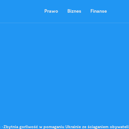
Prawo
Biznes
Finanse
o
-
Zbytnia gorliwość w pomaganiu Ukrainie ze ściąganiem obywateli