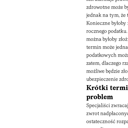
zdrowotne może b
jednak na tym, że 
Konieczne byłoby z
rocznego podatku.
można byłoby złoż
termin może jedna
podatkowych można
zatem, dlaczego rz
możliwe będzie zł
ubezpieczenie zdr
Krótki termi
problem
Specjaliści zwraca
zwrot nadpłaconyc
ostateczność rozp