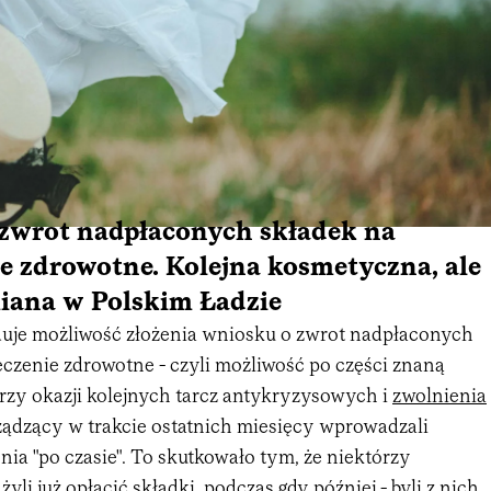
zwrot nadpłaconych składek na
e zdrowotne. Kolejna kosmetyczna, ale
miana w Polskim Ładzie
duje możliwość złożenia wniosku o zwrot nadpłaconych
eczenie zdrowotne - czyli możliwość po części znaną
rzy okazji kolejnych tarcz antykryzysowych i
zwolnienia
ądzący w trakcie ostatnich miesięcy wprowadzali
ia "po czasie". To skutkowało tym, że niektórzy
yli już opłacić składki, podczas gdy później - byli z nich