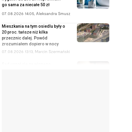
go sama za niecałe 50 zł
07.08.2026 14:05
,
Aleksandra Smusz
Mieszkania na tym osiedlu były o
20 proc. tańsze niż kilka
przecznic dalej. Powód
zrozumiałem dopiero w nocy
07.08.2026 13:13
,
Marcin Szermański
Sąd uznał cię za winnego
rozwodu? To wcale nie oznacza,
że dostaniesz mniej pieniędzy
07.08.2026 12:28
,
Miłosz Magrzyk
Wynajem mieszkań jest coraz
mniej opłacalny. Nowe dane nie
ucieszą inwestorów
07.08.2026 11:38
,
Edyta Wara-Wąsowska
Koniec z cwanymi trikami w