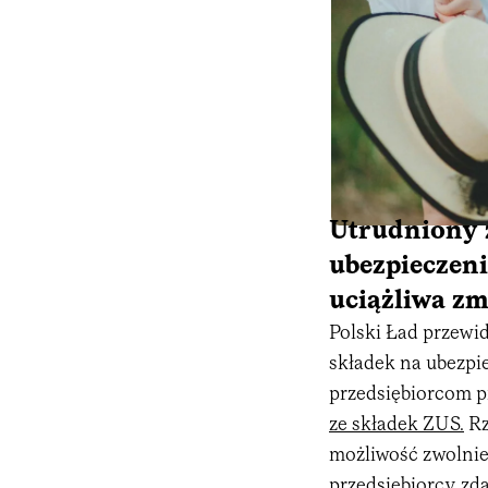
Utrudniony 
ubezpieczeni
uciążliwa z
Polski Ład przewi
składek na ubezpi
przedsiębiorcom p
ze składek ZUS.
Rz
możliwość zwolnien
przedsiębiorcy zdąż