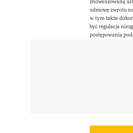
znowelizowaną ust
odmowę zwrotu nad
w tym także dokon
być regulacja nie
postępowania pod