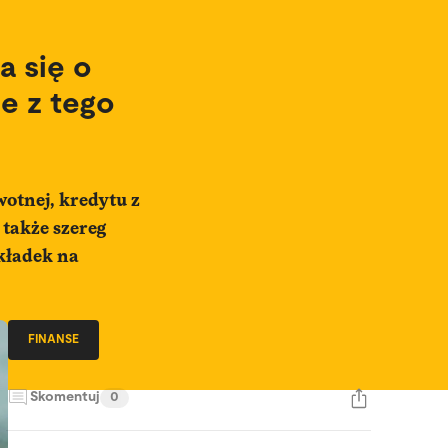
a się o
e z tego
wotnej, kredytu z
także szereg
kładek na
FINANSE
Skomentuj
0