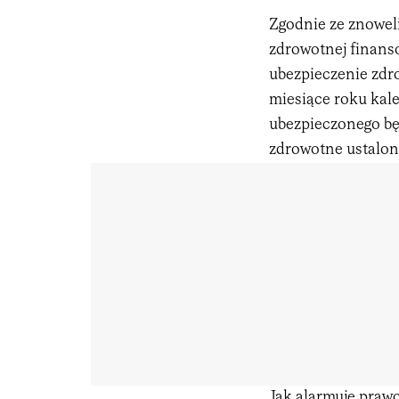
Zgodnie ze znowe
zdrowotnej finans
ubezpieczenie zdr
miesiące roku kal
ubezpieczonego bę
zdrowotne ustalon
Jak alarmuje praw