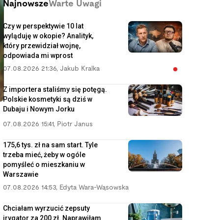
Najnowsze
Warte Uwagi
Czy w perspektywie 10 lat
wyląduję w okopie? Analityk,
który przewidział wojnę,
odpowiada mi wprost
07.08.2026 21:36
,
Jakub Kralka
Z importera staliśmy się potęgą.
Polskie kosmetyki są dziś w
Dubaju i Nowym Jorku
07.08.2026 15:41
,
Piotr Janus
175,6 tys. zł na sam start. Tyle
trzeba mieć, żeby w ogóle
pomyśleć o mieszkaniu w
Warszawie
07.08.2026 14:53
,
Edyta Wara-Wąsowska
Chciałam wyrzucić zepsuty
irygator za 200 zł. Naprawiłam