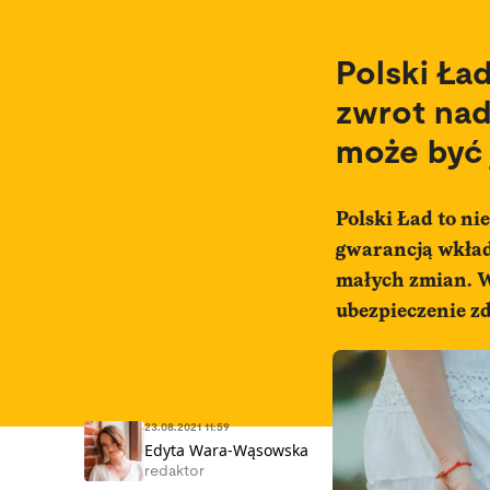
Polski Ła
zwrot nad
może być 
Polski Ład to ni
gwarancją wkład
małych zmian. W
ubezpieczenie z
23.08.2021 11:59
Edyta Wara-Wąsowska
redaktor