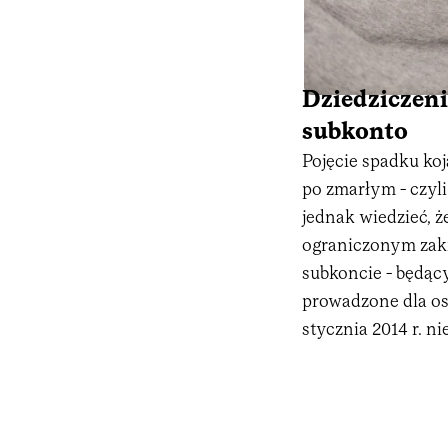
Dziedziczeni
subkonto
Pojęcie spadku koj
po zmarłym - czyl
jednak wiedzieć, ż
ograniczonym zakr
subkoncie - będąc
prowadzone dla osó
stycznia 2014 r. 