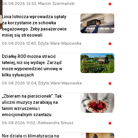
06.08.2026 13:33
,
Marcin Szermański
Linia lotnicza wprowadza opłaty
za korzystanie ze schowka
bagażowego. Żeby pasażerowie
mniej się stresowali
06.08.2026 12:40
,
Edyta Wara-Wąsowska
Działkę ROD można stracić
łatwiej, niż się wydaje. Zarząd
w
może wypowiedzieć umowę w
kilku sytuacjach
06.08.2026 12:04
,
Edyta Wara-Wąsowska
„Zbieram na pierścionek”. Tak
uliczni muzycy zarabiają na
tanim wzruszeniu i
emocjonalnym szantażu
06.08.2026 11:02
,
Aleksandra Smusz
Nie działa ci klimatyzacja na