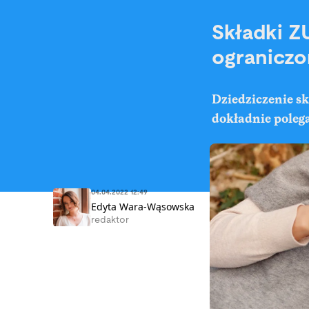
Składki Z
ograniczo
Dziedziczenie s
dokładnie poleg
04.04.2022 12:49
Edyta Wara-Wąsowska
redaktor