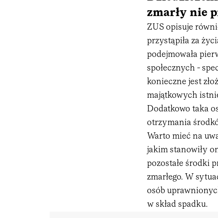
zmarły nie p
ZUS opisuje równie
przystąpiła za życ
podejmowała pierw
społecznych - spe
konieczne jest zł
majątkowych istn
Dodatkowo taka o
otrzymania środkó
Warto mieć na uwad
jakim stanowiły o
pozostałe środki 
zmarłego. W sytua
osób uprawnionych
w skład spadku.