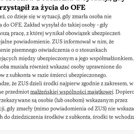
rzystąpił za życia do OFE
ż, co dzieje się w sytuacji, gdy zmarła osoba nie
ia do OFE. Zakład wysyłał do takiej osoby - gdy
szą pracę, z której wynikał obowiązek ubezpieczeń
cjalne powiadomienie. ZUS informował w nim, że
ożenie pisemnego oświadczenia o o stosunkach
iejących między ubezpieczonym a jego współmałżonkiem.
soba musiała również wskazać osoby uprawnione do
w z subkonta w razie śmierci ubezpieczonego.
ze, że ZUS dzieli środki najpierw zgodnie z zakresem, w
ne przedmiot
małżeńskiej wspólności majątkowej
. Dopier
przekazywane są osobie (lub osobom) wskazanym przez
cji, gdy zmarły (mimo powiadomienia od ZUS) nie wskaza
 do dziedziczenia środków z subkonta, środki te wchodz