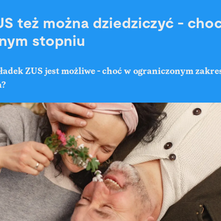
US też można dziedziczyć - cho
nym stopniu
kładek ZUS jest możliwe - choć w ograniczonym zakre
a?