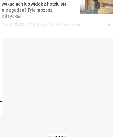
wakacjach lub widok z hotelu się
nie zgadza? Tyle możesz
odzyskać
06.08.2026 10:16
,
Edyta Wara-Wąsowska
Porównała ceny w Lidlu we
Francji i Polsce. Rezultat może
zaskakiwać
06.08.2026 9:10
,
Mateusz Krakowski
Szef cię nęka? Zamiast iść do
sądu pracy, możesz zgłosić
przestępstwo
,
06.08.2026 8:27
,
Rafał Chabasiński
-
Chciałem dojechać na lotnisko.
Za Ubera zapłaciłem mniej niż za
komunikację miejską
06.08.2026 7:47
,
Jakub Bilski