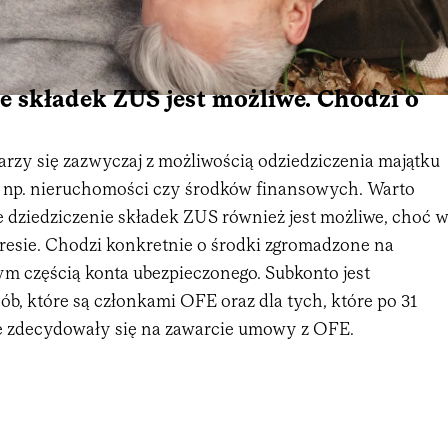
e składek ZUS jest możliwe. Chodzi o
arzy się zazwyczaj z możliwością odziedziczenia majątku
i np. nieruchomości czy środków finansowych. Warto
e dziedziczenie składek ZUS również jest możliwe, choć 
esie. Chodzi konkretnie o środki zgromadzone na
ym częścią konta ubezpieczonego. Subkonto jest
b, które są członkami OFE oraz dla tych, które po 31
nie zdecydowały się na zawarcie umowy z OFE.