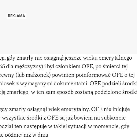
REKLAMA
ji, gdy zmarły nie osiągnął jeszcze wieku emerytalnego
, 65 dla mężczyzny) i był członkiem OFE, po śmierci tej
krewny (lub małżonek) powinien poinformować OFE o tej
 wniosek z wymaganymi dokumentami. OFE podzieli środk
cją zmarłego; w ten sam sposób zostaną podzielone środk
, gdy zmarły osiągnął wiek emerytalny, OFE nie inicjuje
- wszystkie środki z OFE są już bowiem na subkoncie
dział ten następuje w takiej sytuacji w momencie, gdy
ie później niż w dniu