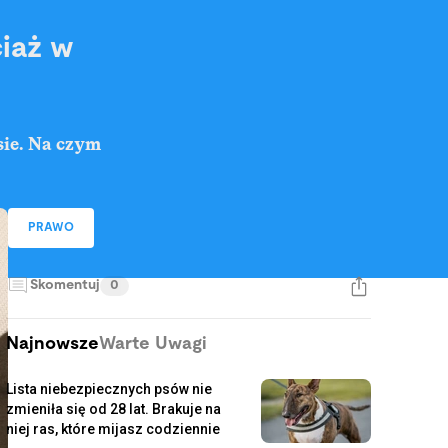
ciaż w
sie. Na czym
PRAWO
Skomentuj
0
Najnowsze
Warte Uwagi
Lista niebezpiecznych psów nie
zmieniła się od 28 lat. Brakuje na
niej ras, które mijasz codziennie