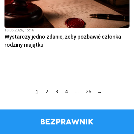
18.05.2026, 15:16
Wystarczy jedno zdanie, żeby pozbawić członka
rodziny majątku
1
2
3
4
...
26
→