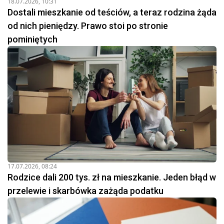
pokolenie.
18.07.2026, 10:31
Dostali mieszkanie od teściów, a teraz rodzina żąda
od nich pieniędzy. Prawo stoi po stronie
pominiętych
17.07.2026, 08:24
Rodzice dali 200 tys. zł na mieszkanie. Jeden błąd w
przelewie i skarbówka zażąda podatku