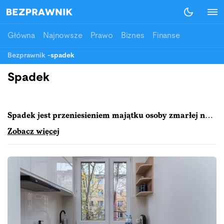
Główna
Najnowsze
Prawo
Biznes
Finanse
Bezprawnik
-
spadek
Spadek
Spadek jest przeniesieniem majątku osoby zmarłej na
jej następców prawnych. W życiu większości ludzi
Zobacz więcej
pojawia się moment, gdy stają się stroną w procesie
dziedziczenia.
Może on wynikać zarówno z przepisów prawa, jak i woli
zmarłego wyrażonej w testamencie.
Dziedziczenie
wywodzi swoje korzenie z pradawnych