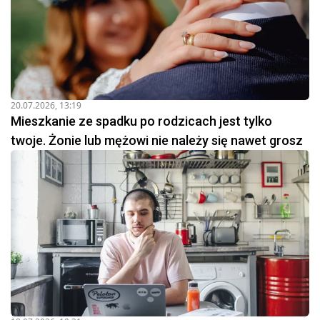
Odrzucenie spadku
Proces dziedziczenia nie zawsze jest korzystny dla
spadkobiercy. Czasami majątek zmarłego jest obciążony
długami, które przewyższają jego wartość. To stawia
spadkobiercę w trudnej sytuacji finansowej. W takich
20.07.2026, 13:19
przypadkach prawo przewiduje możliwość odrzucenia
Mieszkanie ze spadku po rodzicach jest tylko
spadku. Oznacza to, że osoba uprawniona do dziedziczenia
twoje. Żonie lub mężowi nie należy się nawet grosz
decyduje się nie przyjmować majątku zmarłego. Tym
samym nie ponosi odpowiedzialności za związane z nim
zobowiązania. Decyzja o odrzuceniu spadku powinna być
dokładnie przemyślana i oparta na pełnym zrozumieniu
konsekwencji prawnych takiego działania.
Warto podkreślić, że dziedziczenie jest nie tylko procesem
prawnym, ale również emocjonalnym. Dotyczy ono nie
tylko majątku, ale także wartości, wspomnień i
dziedzictwa kulturowego przekazywanego z pokolenia na