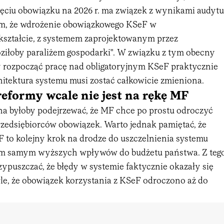
ięciu obowiązku na 2026 r. ma związek z wynikami audytu
em, że wdrożenie obowiązkowego KSeF w
ształcie, z systemem zaprojektowanym przez
oziłoby paraliżem gospodarki". W związku z tym obecny
y rozpocząć pracę nad obligatoryjnym KSeF praktycznie
hitektura systemu musi zostać całkowicie zmieniona.
eformy wcale nie jest na rękę MF
a byłoby podejrzewać, że MF chce po prostu odroczyć
zedsiębiorców obowiązek. Warto jednak pamiętać, że
to kolejny krok na drodze do uszczelnienia systemu
tym samym wyższych wpływów do budżetu państwa. Z teg
ypuszczać, że błędy w systemie faktycznie okazały się
yle, że obowiązek korzystania z KSeF odroczono aż do