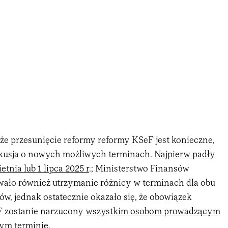
 że przesunięcie reformy reformy KSeF jest konieczne,
skusja o nowych możliwych terminach.
Najpierw padły
etnia lub 1 lipca 2025 r
.; Ministerstwo Finansów
ało również utrzymanie różnicy w terminach dla obu
ów, jednak ostatecznie okazało się, że obowiązek
F zostanie narzucony
wszystkim osobom prowadzącym
nym terminie
.