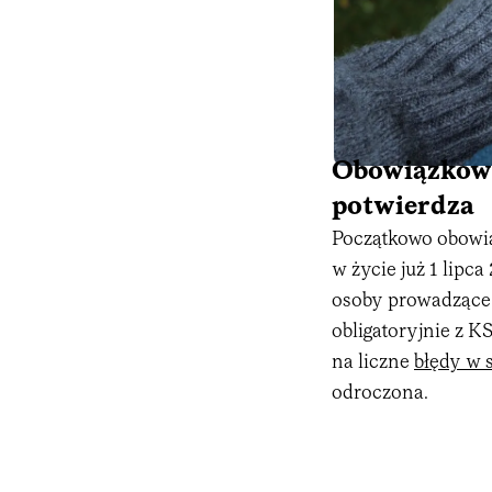
Obowiązkowy
potwierdza
Początkowo obowią
w życie już 1 lipc
osoby prowadzące 
obligatoryjnie z K
na liczne
błędy w 
odroczona.