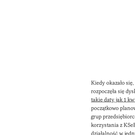
Kiedy okazało się,
rozpoczęła się dy
takie daty jak 1 kwi
początkowo planow
grup przedsiębiorc
korzystania z KSe
działalność w jed