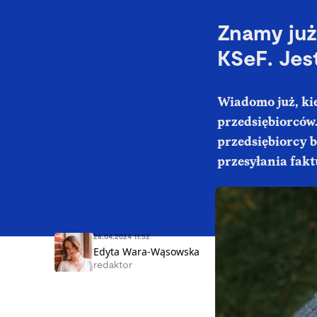
Znamy już
KSeF. Jes
Wiadomo już, ki
przedsiębiorców
przedsiębiorcy 
przesyłania faktu
26.04.2024 11:52
Edyta Wara-Wąsowska
redaktor