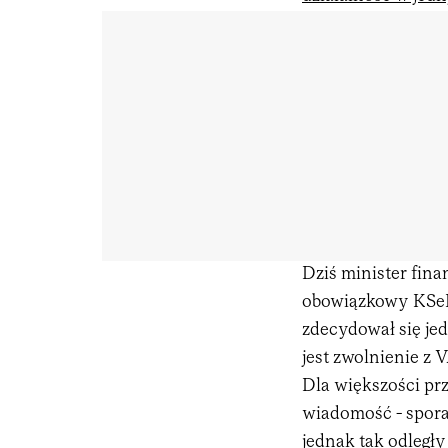
Dziś minister fina
obowiązkowy KSeF 
zdecydował się je
jest zwolnienie z 
Dla większości pr
wiadomość - spora
jednak tak odległy