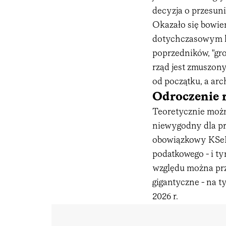
decyzja o przesun
Okazało się bowi
dotychczasowym k
poprzedników, "gr
rząd jest zmuszon
od początku, a arc
Odroczenie r
Teoretycznie możn
niewygodny dla pr
obowiązkowy KSeF 
podatkowego - i 
względu można prz
gigantyczne - na t
2026 r.