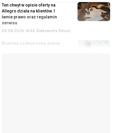
Ten chwyt w opisie oferty na
Allegro działa na klientów. I
łamie prawo oraz regulamin
serwisu
05.08.2026 14:33
,
Aleksandra Smusz
Bruksela szykuje nową daninę
dla firm. Rachunek trafi jednak
do konsumentów
05.08.2026 13:47
,
Piotr Janus
Stuknął w samochód wart 2,5
mln zł. Bez OC ta kolizja kończy
się kredytem do końca życia
05.08.2026 12:51
,
Marcin Szermański
Zarabiasz za dużo na
komunalne i za mało na kredyt?
Rusza program dla ciebie
05.08.2026 12:07
,
Edyta Wara-Wąsowska