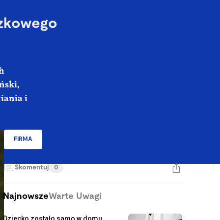
ązkowego
h
ński,
iania i
FIRMA
Skomentuj
0
Najnowsze
Warte Uwagi
Dziecko zostało samo w domu.