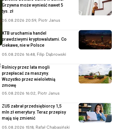
Grzywna może wynieść nawet 5
tys. zł
05.08.2026 20:59
,
Piotr Janus
XTB uruchamia handel
prawdziwymi kryptowalutami. Co
ciekawe, nie w Polsce
05.08.2026 16:48
,
Filip Dąbrowski
ć
Rolnicy przez lata mogli
przepłacać za maszyny.
Wszystko przez wieloletnią
zmowę
05.08.2026 16:02
,
Piotr Janus
ZUS zabrał przedsiębiorcy 1,5
mln zł emerytury. Teraz przepisy
mają się zmienić
05.08.2026 15:18
,
Rafał Chabasiński