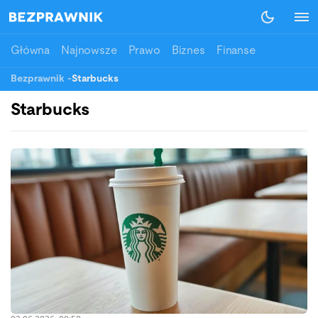
Główna
Najnowsze
Prawo
Biznes
Finanse
Bezprawnik
-
Starbucks
Starbucks