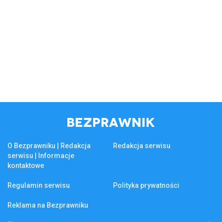
O Bezprawniku | Redakcja
Redakcja serwisu
serwisu | Informacje
kontaktowe
Regulamin serwisu
Polityka prywatności
Reklama na Bezprawniku