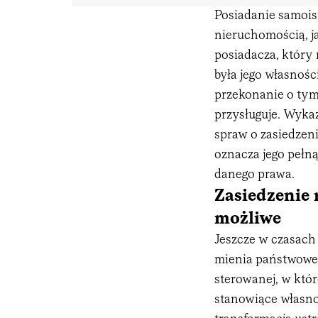
Posiadanie samois
nieruchomością, j
posiadacza, który
była jego własnośc
przekonanie o tym
przysługuje. Wykaz
spraw o zasiedzeni
oznacza jego peł
danego prawa.
Zasiedzenie 
możliwe
Jeszcze w czasach
mienia państwoweg
sterowanej, w któ
stanowiące własno