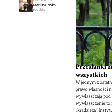
Mariusz Nyka
redaktor
Przesłanki z
wszystkich
W jednym z ostatn
prawo własności ni
wywłaszczają pod
wywłaszczenie to 
„kradzieżą”. Insty