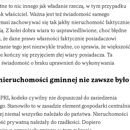
tne to nic innego jak władanie rzeczą, w tym przypadku
ak właściciel. Ważna jest też świadomość samego
 musi zachowywać się tak jakby nieruchomość faktycznie
ią. Z kolei dobra wiara to usprawiedliwione, choć błędne
, że dane prawo własności faktycznie posiadaczowi
anie tego jest niezwykle trudne, co sprawia, że większoś
e kończy się przyjęciem złej wiary posiadacza. Ta
ną świadomość o braku uprawnień do wykonywania
nieruchomości gminnej nie zawsze było
 PRL kodeks cywilny nie dopuszczał do zasiedzenia
o. Stanowiło to w zasadzie element gospodarki centralni
rej niemal wszystko należało do państwa. Nieruchomości
ść prywatną należały do rzadkości. Dopiero