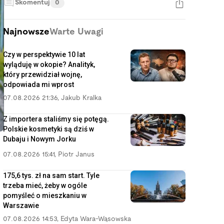
Skomentuj
0
Najnowsze
Warte Uwagi
Czy w perspektywie 10 lat
wyląduję w okopie? Analityk,
który przewidział wojnę,
odpowiada mi wprost
07.08.2026 21:36
,
Jakub Kralka
Z importera staliśmy się potęgą.
Polskie kosmetyki są dziś w
Dubaju i Nowym Jorku
07.08.2026 15:41
,
Piotr Janus
175,6 tys. zł na sam start. Tyle
trzeba mieć, żeby w ogóle
pomyśleć o mieszkaniu w
Warszawie
07.08.2026 14:53
,
Edyta Wara-Wąsowska