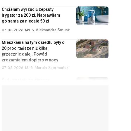
Chciałam wyrzucić zepsuty
irygator za 200 zł. Naprawiłam
go sama za niecałe 50 zł
07.08.2026 14:05
,
Aleksandra Smusz
Mieszkania na tym osiedlu były o
20 proc. tańsze niż kilka
przecznic dalej. Powód
zrozumiałem dopiero w nocy
07.08.2026 13:13
,
Marcin Szermański
Sąd uznał cię za winnego
rozwodu? To wcale nie oznacza,
że dostaniesz mniej pieniędzy
07.08.2026 12:28
,
Miłosz Magrzyk
Wynajem mieszkań jest coraz
mniej opłacalny. Nowe dane nie
ucieszą inwestorów