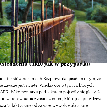
asiedzenia takie jak w przypadku
ich tekstów na łamach Bezprawnika pisałem o tym, że
e zawsze jest święte. Wiedzą coś o tym ci, których
 CPK
. W komentarzu pod tekstem pojawiły się głosy, że
nic w porównaniu z zasiedzeniem, które jest prawdziwą
tucja ta faktycznie od zawsze wywoływała spore