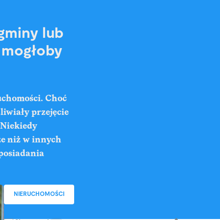
gminy lub
ż mogłoby
ruchomości. Choć
iwiały przejęcie
 Niekiedy
ze niż w innych
posiadania
NIERUCHOMOŚCI