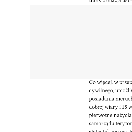
transformacja ust
Co więcej, w prz
cywilnego, umożli
posiadania nieruc
dobrej wiary i 15 w
pierwotne nabycia
samorządu terytor