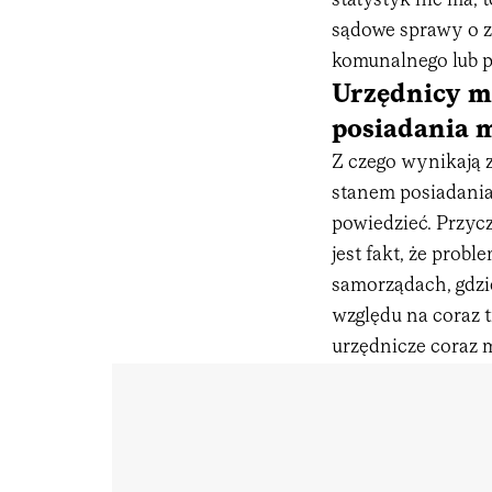
statystyk nie ma,
sądowe sprawy o z
komunalnego lub 
Urzędnicy ma
posiadania m
Z czego wynikają 
stanem posiadani
powiedzieć. Przycz
jest fakt, że prob
samorządach, gdzie
względu na coraz t
urzędnicze coraz 