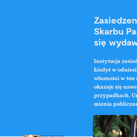
Zasiedzen
Skarbu Pa
się wyda
Instytucja zasi
kiedyś w odnies
własności w ten 
okazuje się nawe
przypadkach. Ur
mienia publiczn
20.07.2023 7:02