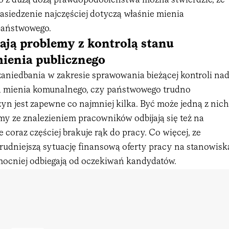
 to z dużą dozą prawdopodobieństwa można stwierdzić, że
asiedzenie najczęściej dotyczą właśnie mienia
państwowego.
ją problemy z kontrolą stanu
ienia publicznego
zaniedbania w zakresie sprawowania bieżącej kontroli na
a mienia komunalnego, czy państwowego trudno
yn jest zapewne co najmniej kilka. Być może jedną z nich
lemy ze znalezieniem pracowników odbijają się też na
 coraz częściej brakuje rąk do pracy. Co więcej, ze
rudniejszą sytuację finansową oferty pracy na stanowisk
mocniej odbiegają od oczekiwań kandydatów.