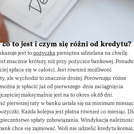
co to jest i czym się różni od kredytu?
kazuje jest to
pożyczka
pieniężna udzielana na chwilę.
 jest znacznie krótszy niż przy pożyczce bankowej. Ponadt
iej spłaca się w całości. Jest również możliwość
raty, ale wychodzi to znacznie drożej. Porównując różne
można je spłacić już od pierwszego dnia zaciągnięcia
jczęściej maksymalnie jest na to okres ok.65 dni.
ć pierwszej raty w banku ustala się na minimum miesiąc
życzki. Każda kolejna jest płatna również co miesiąc. Dl
ezpieczeństwo spłaty zobowiązania. Windykacja należnośc
bank chce się zajmować. Woli nie udzielić kredytu komuś,