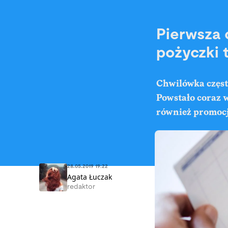
Pierwsza 
pożyczki 
Chwilówka często
Powstało coraz w
również promocje
28.05.2019 19:22
Agata Łuczak
redaktor