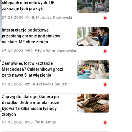
sklepach internetowych. UE
zakazuje tych praktyk
07.08.2026 10:48
,
Mateusz Krakowski
Interpretacje podatkowe
przestaną chronić podatników
na stałe. MF chce zmian
07.08.2026 9:59
,
Edyta Wara-Wąsowska
o
Zamówiłeś tort w kształcie
Mercedesa? Cukiernikowi grozi
za to nawet 5 lat więzienia
07.08.2026 9:11
,
Aleksandra Smusz
Zajrzyj do starego klasera po
dziadku. Jedna moneta może
być warta kilkanaście tysięcy
a
złotych
i
07.08.2026 8:38
,
Piotr Janus