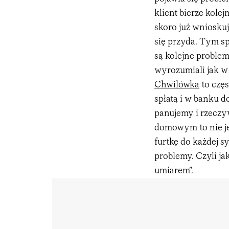
klient bierze kole
skoro już wnioskuj
się przyda. Tym sp
są kolejne problem
wyrozumiali jak w 
Chwilówka
to częs
spłatą i w banku 
panujemy i rzeczyw
domowym to nie jes
furtkę do każdej s
problemy. Czyli jak
umiarem”.