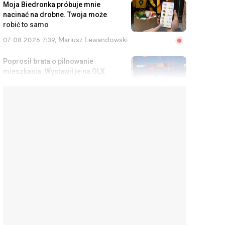
Moja Biedronka próbuje mnie
nacinać na drobne. Twoja może
robić to samo
07.08.2026 7:39
,
Mariusz Lewandowski
Poprosił brata o pilnowanie
mieszkania. Wystawił je na OLX
za 1000 zł, a lokator miał spać w
kuchni
07.08.2026 7:04
,
Aleksandra Smusz
Twoje dziecko pójdzie 1
września do szkoły ze
smartfonem? Sprawdź, co
szkoła może z nim zrobić
06.08.2026 15:55
,
Rafał Chabasiński
Za taki lot dostaniesz nawet 600
euro. Wystarczy kilka e-maili do
przewoźnika