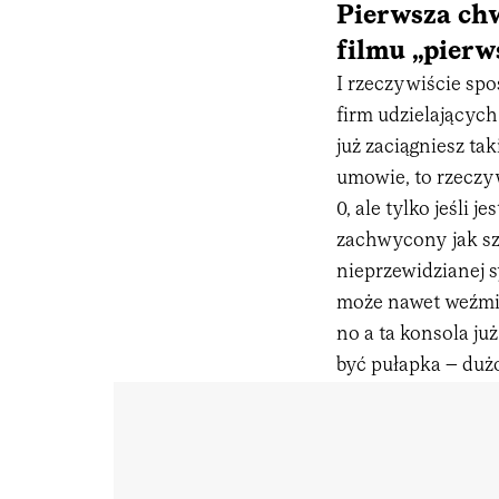
Pierwsza chw
filmu „pierw
I rzeczywiście sp
firm udzielających
już zaciągniesz ta
umowie, to rzeczy
0, ale tylko jeśli 
zachwycony jak sz
nieprzewidzianej s
może nawet weźmies
no a ta konsola ju
być pułapka – dużo 