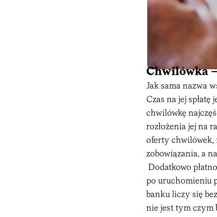
Chwilówka – 
Jak sama nazwa ws
Czas na jej spłatę
chwilówkę najczęśc
rozłożenia jej na 
oferty chwilówek, 
zobowiązania, a na
Dodatkowo płatnoś
po uruchomieniu po
banku liczy się b
nie jest tym czym 