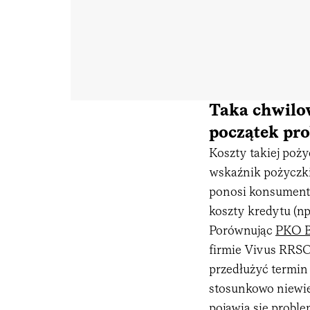
Taka chwilow
początek pr
Koszty takiej poż
wskaźnik pożyczki 
ponosi konsument.
koszty kredytu (np
Porównując
PKO 
firmie Vivus RRSO 
przedłużyć termin 
stosunkowo niewie
pojawia się proble