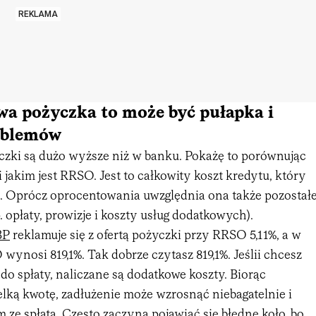
REKLAMA
a pożyczka to może być pułapka i
oblemów
yczki są dużo wyższe niż w banku. Pokażę to porównując
jakim jest RRSO. Jest to całkowity koszt kredytu, który
 Oprócz oprocentowania uwzględnia ona także pozostał
. opłaty, prowizje i koszty usług dodatkowych).
BP
reklamuje się z ofertą pożyczki przy RRSO 5,11%, a w
wynosi 819,1%. Tak dobrze czytasz 819,1%. Jeślii chcesz
do spłaty, naliczane są dodatkowe koszty. Biorąc
lką kwotę, zadłużenie może wzrosnąć niebagatelnie i
m ze spłatą. Często zaczyna pojawiać się błędne koło, bo