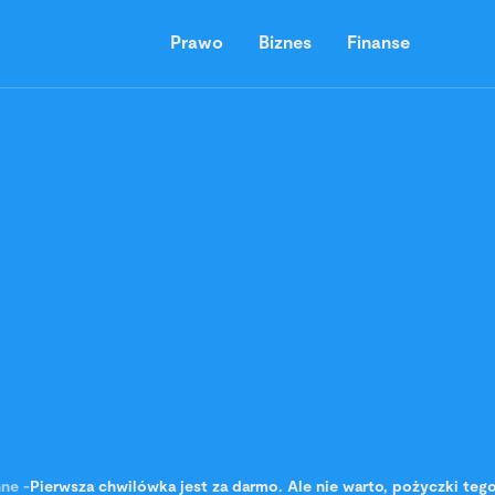
Prawo
Biznes
Finanse
nne
-
Pierwsza chwilówka jest za darmo. Ale nie warto, pożyczki tego