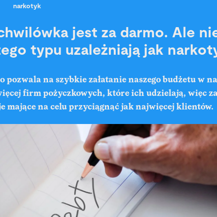
narkotyk
chwilówka jest za darmo. Ale ni
tego typu uzależniają jak narkot
 pozwala na szybkie załatanie naszego budżetu w nag
ięcej firm pożyczkowych, które ich udzielają, więc za
 mające na celu przyciągnąć jak najwięcej klientów.