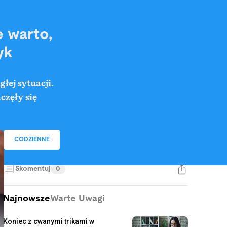
e warto,
yk
łej sytuacji.
częły się
CODZIENNE
Skomentuj
0
Najnowsze
Warte Uwagi
Koniec z cwanymi trikami w