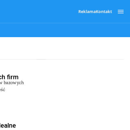
Reklama
Kontakt
ch firm
i w bazowych
eść
dealne