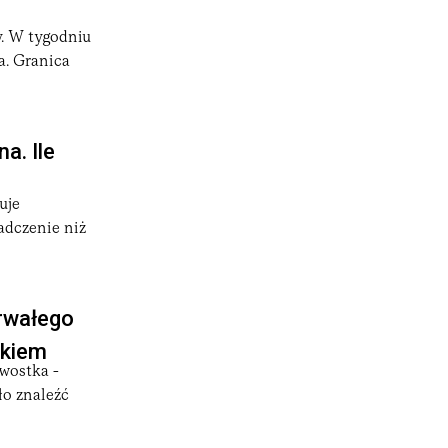
. W tygodniu
a. Granica
a. Ile
uje
adczenie niż
trwałego
skiem
wostka -
ło znaleźć