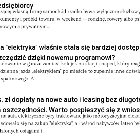
edsiębiorcy
zącej własną firmę samochód rzadko bywa wyłącznie służbowy
kumenty i próbki towaru, w weekend — rodzinę, rowery albo ps
rmowym a prywatnym...
 "elektryka" właśnie stała się bardziej dostępn
czędzić dzięki nowemu programowi?
ładowanie w garażu zamiast kolejek na stacji i napęd, który reag
dzienna jazda „elektrykiem" po mieście to zupełnie inne doświ
spalinowego. A...
. zł dopłaty na nowe auto i leasing bez długo
 oszczędności. Warto pospieszyć się z wnio
wna auta elektryczne były traktowane jako motoryzacyjna cieka
ydowało się na zakup "elektryka", a i wśród nabywców łatwo by
ionych osiągami i...