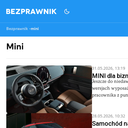
Bezprawnik
-
mini
Mini
31.05.2026, 13:19
MINI dla biz
Jeszcze do niedaw
wersjach wyposaż
pracownika z punk
28.05.2026, 10:32
Samochód na 