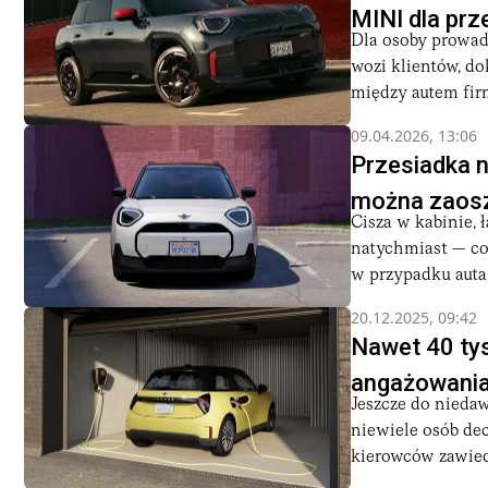
MINI dla prz
Dla osoby prowad
wozi klientów, do
między autem fi
09.04.2026, 13:06
Przesiadka na
można zaosz
Cisza w kabinie, 
natychmiast — co
w przypadku auta 
20.12.2025, 09:42
Nawet 40 tys
angażowania
Jeszcze do nieda
niewiele osób dec
kierowców zawiedz