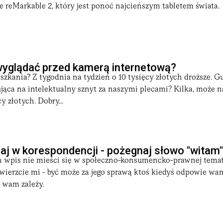
e reMarkable 2, który jest ponoć najcieńszym tabletem świata.
wyglądać przed kamerą internetową?
zkania? Z tygodnia na tydzień o 10 tysięcy złotych droższe. 
jąca na intelektualny sznyt za naszymi plecami? Kilka, może 
y złotych. Dobry...
j w korespondencji - pożegnaj słowo "witam"
n wpis nie mieści się w społeczno-konsumencko-prawnej tema
wierzcie mi - być może za jego sprawą ktoś kiedyś odpowie wa
 wam zależy.