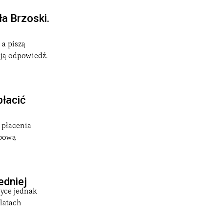
a Brzoski.
 a piszą
ują odpowiedź.
płacić
 płacenia
obową
edniej
tyce jednak
 latach