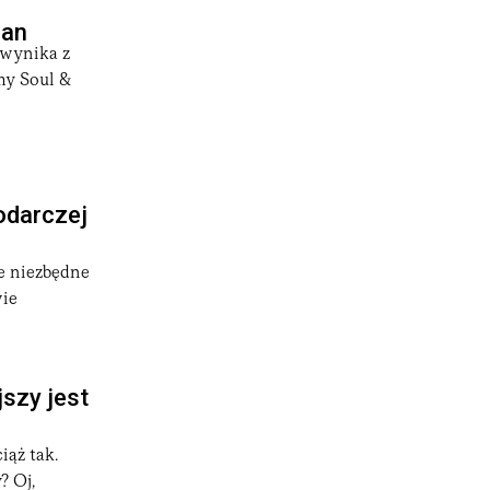
ian
 wynika z
my Soul &
odarczej
że niezbędne
wie
jszy jest
iąż tak.
? Oj,