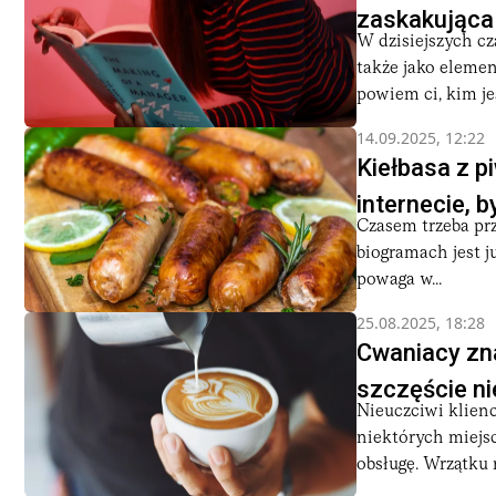
zaskakująca
W dzisiejszych cz
także jako elemen
powiem ci, kim jes
14.09.2025, 12:22
Kiełbasa z pi
internecie, b
Czasem trzeba prz
biogramach jest j
powaga w...
25.08.2025, 18:28
Cwaniacy zna
szczęście ni
Nieuczciwi klienc
niektórych miejs
obsługę. Wrzątku n