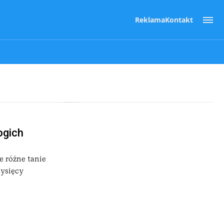
Reklama
Kontakt
ogich
e różne tanie
tysięcy