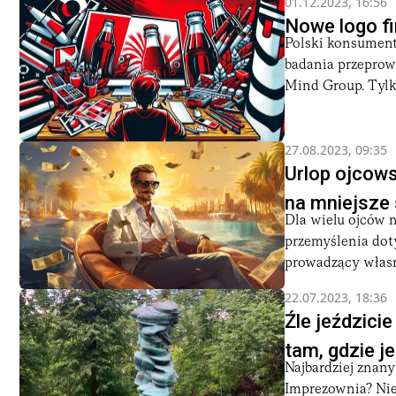
01.12.2023, 16:56
Nowe logo fi
Polski konsument
badania przeprow
Mind Group. Tylko
27.08.2023, 09:35
Urlop ojcows
na mniejsze 
Dla wielu ojców n
przemyślenia dot
prowadzący własne
22.07.2023, 18:36
Źle jeździci
tam, gdzie j
Najbardziej znany
Imprezownia? Nie 