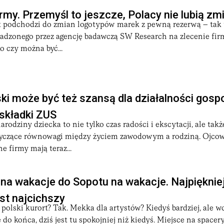
rmy. Przemyśl to jeszcze, Polacy nie lubią zm
 podchodzi do zmian logotypów marek z pewną rezerwą – tak
adzonego przez agencję badawczą SW Research na zlecenie fir
 czy można być...
ki może być też szansą dla działalności gosp
składki ZUS
arodziny dziecka to nie tylko czas radości i ekscytacji, ale tak
yczące równowagi między życiem zawodowym a rodziną. Ojco
 firmy mają teraz...
e na wakacje do Sopotu na wakacje. Najpięknie
est najcichszy
 polski kurort? Tak. Mekka dla artystów? Kiedyś bardziej, ale wc
do końca, dziś jest tu spokojniej niż kiedyś. Miejsce na spacery