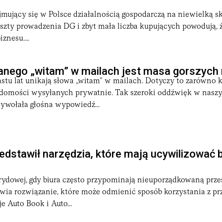
jmujący się w Polsce działalnością gospodarczą na niewielką s
szty prowadzenia DG i zbyt mała liczba kupujących powodują, ż
znesu....
anego „witam” w mailach jest masa gorszych
astu lat unikają słowa „witam” w mailach. Dotyczy to zarówno
iadomości wysyłanych prywatnie. Tak szeroki oddźwięk w nasz
ywołała głośna wypowiedź...
edstawił narzędzia, które mają ucywilizować 
rydowej, gdy biura często przypominają nieuporządkowaną prze
wia rozwiązanie, które może odmienić sposób korzystania z pr
e Auto Book i Auto...