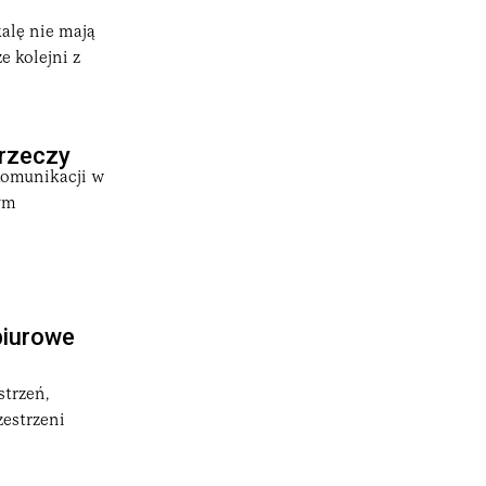
kalę nie mają
e kolejni z
 rzeczy
 komunikacji w
ym
biurowe
strzeń,
zestrzeni