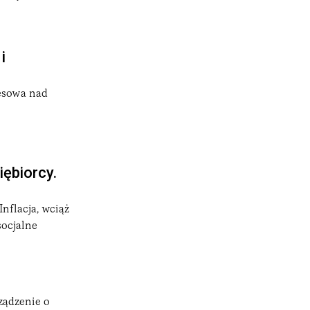
i
nesowa nad
ębiorcy.
Inflacja, wciąż
socjalne
ządzenie o