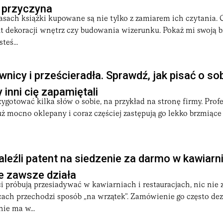
 przyczyna
asach książki kupowane są nie tylko z zamiarem ich czytania. 
t dekoracji wnętrz czy budowania wizerunku. Pokaż mi swoją bi
teś...
wnicy i prześcieradła. Sprawdź, jak pisać o so
y inni cię zapamiętali
ygotować kilka słów o sobie, na przykład na stronę firmy. Prof
uż mocno oklepany i coraz częściej zastępują go lekko brzmiące
leźli patent na siedzenie za darmo w kawiarn
e zawsze działa
i próbują przesiadywać w kawiarniach i restauracjach, nic nie
cach przechodzi sposób „na wrzątek”. Zamówienie go często dez
ie ma w...