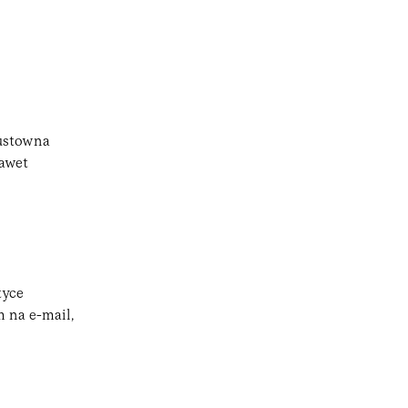
Gustowna
nawet
tyce
m na e-mail,