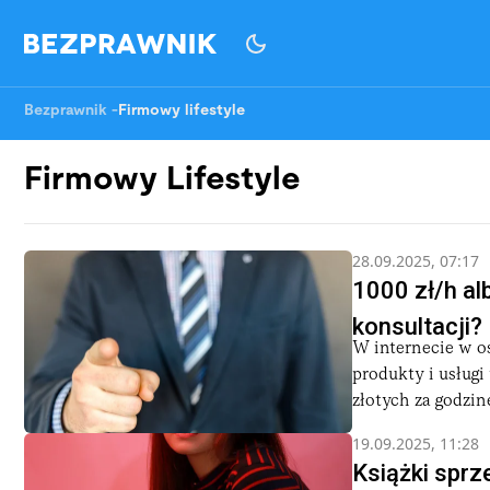
Bezprawnik
-
Firmowy lifestyle
Firmowy Lifestyle
28.09.2025, 07:17
1000 zł/h al
konsultacji?
W internecie w os
produkty i usługi
złotych za godzinę
19.09.2025, 11:28
Książki sprze