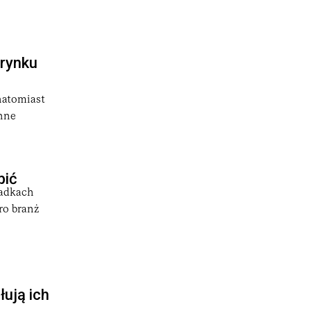
 rynku
natomiast
inne
bić
padkach
ro branż
łują ich