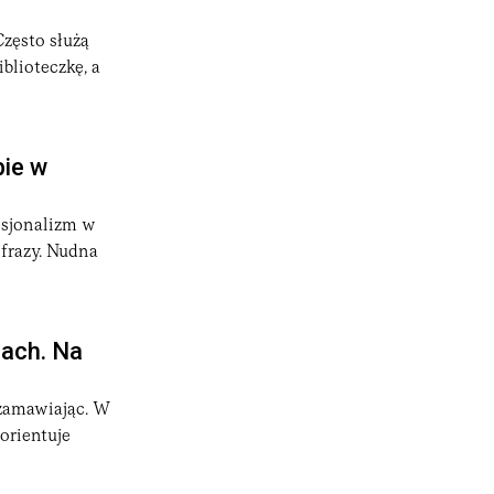
Często służą
blioteczkę, a
bie w
esjonalizm w
 frazy. Nudna
iach. Na
 zamawiając. W
orientuje