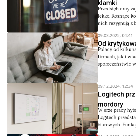
klamki
Przedsiębiorcy za
lekko. Rosnące ko
nich rezygnują z bi
09.03.2025, 04:41
Od krytykow
Polacy od kilkun
firmach, jak i w
społeczeństwie w
09.12.2024, 12:34
Logitech prz
mordory
W erze pracy hyb
Logitech przedsta
biurowych. Funkcj