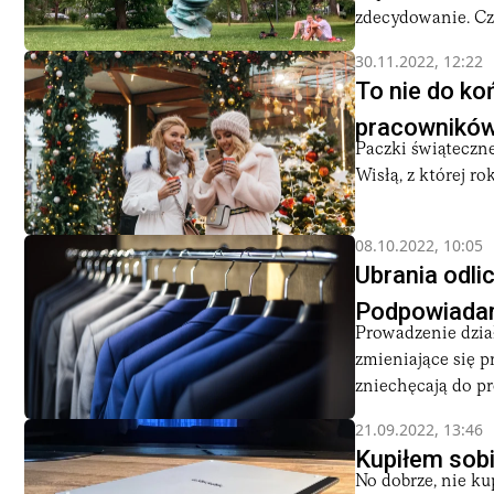
zdecydowanie. Cza
30.11.2022, 12:22
To nie do ko
pracowników 
Paczki świąteczn
Wisłą, z której r
08.10.2022, 10:05
Ubrania odli
Podpowiadam
Prowadzenie dział
zmieniające się p
zniechęcają do pr
21.09.2022, 13:46
Kupiłem sobi
No dobrze, nie ku