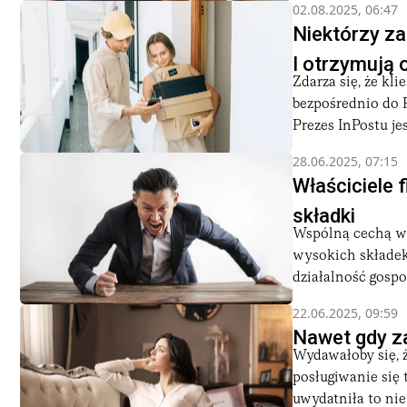
02.08.2025, 06:47
Niektórzy za
I otrzymują 
Zdarza się, że kli
bezpośrednio do R
Prezes InPostu jest
28.06.2025, 07:15
Właściciele 
składki
Wspólną cechą wi
wysokich składek
działalność gospo
22.06.2025, 09:59
Nawet gdy za
Wydawałoby się, ż
posługiwanie się 
uwydatniła to niei