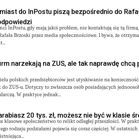
miast do InPostu piszą bezpośrednio do Rafał
odpowiedzi
enci InPostu, gdy mają jakiś problem, nie kontaktują się tą firmą,
afała Brzoski przez media społecznościowe. I bywa, że otrzym
...
firm narzekają na ZUS, ale tak naprawdę chcą 
elu polskich przedsiębiorców jest utyskiwanie na konieczność
 do ZUS-u. Dotyczy to zwłaszcza osób posiadających jednoos
darczą. W praktyce jednak...
rabiasz 20 tys. zł, możesz nie być w klasie śr
e klasowe społeczeństwo to relikt odległej przeszłości. W prak
tego rodzaju podziałami pojawia się coraz częściej. W ostatnich
stniejąca...