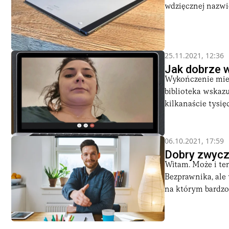
wdzięcznej nazwi
25.11.2021, 12:36
Jak dobrze 
Wykończenie mies
biblioteka wskazu
kilkanaście tysięc
06.10.2021, 17:59
Dobry zwycza
Witam. Może i te
Bezprawnika, ale 
na którym bardzo