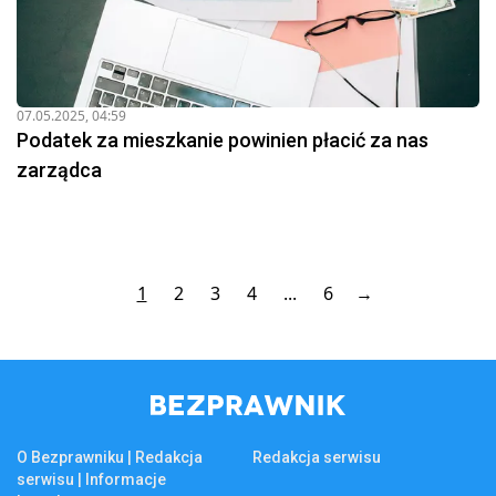
07.05.2025, 04:59
Podatek za mieszkanie powinien płacić za nas
zarządca
1
2
3
4
...
6
→
O Bezprawniku | Redakcja
Redakcja serwisu
serwisu | Informacje