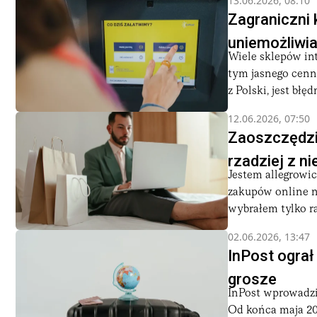
13.06.2026, 08:10
Zagraniczni 
uniemożliwia
Wiele sklepów int
tym jasnego cenn
z Polski, jest błędn
12.06.2026, 07:50
Zaoszczędził
rzadziej z n
Jestem allegrowic
zakupów online na
wybrałem tylko raz
02.06.2026, 13:47
InPost ograł
grosze
InPost wprowadzi
Od końca maja 20