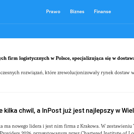
Prawo
Biznes
Finanse
ch firm logistycznych w Polsce, specjalizująca się w dostaw
esnych rozwiązań, które zrewolucjonizowały rynek dostaw w Po
ru i nadawania przesyłek, a także szeroką gamę usług kurierskic
anych punktów odbioru i nadawania przesyłek, które pozwalają
zwijająca się platforma logistyczna obsługująca
ecommerce
, m
 kilka chwil, a InPost już jest najlepszy w Wiel
 nadać przesyłkę w dogodnym dla siebie czasie — bez kolejek,
ka ma nowego lidera i jest nim firma z Krakowa. W zestawieniu
zamówieniu paczki do wybranego Paczkomatu® klient otrzymuje
 Providers 2026, przygotowanym przez Chartered Institute of Lo