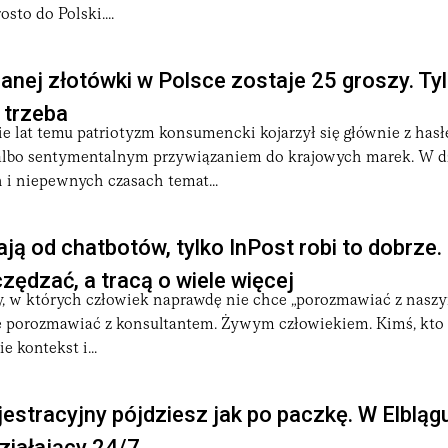
sto do Polski....
anej złotówki w Polsce zostaje 25 groszy. Tylk
o trzeba
ie lat temu patriotyzm konsumencki kojarzył się głównie z has
lbo sentymentalnym przywiązaniem do krajowych marek. W dz
i niepewnych czasach temat...
ają od chatbotów, tylko InPost robi to dobrze.
zędzać, a tracą o wiele więcej
, w których człowiek naprawdę nie chce „porozmawiać z nas
e porozmawiać z konsultantem. Żywym człowiekiem. Kimś, kto 
 kontekst i...
estracyjny pójdziesz jak po paczkę. W Elbląg
ziałający 24/7