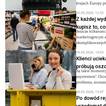
krajach Europy pro
22.05.2026, 12:32
Z każdej wyd
kupisz to, c
Jeszcze kilkanaśc
marketingowym a
skomplikowanych 
16.05.2026, 19:03
Klienci uciek
próbują oszc
Są takie momenty
asystentem”. Chc
problemu, zrozumie
06.05.2026, 13:47
Po dowód rej
urzędomat d