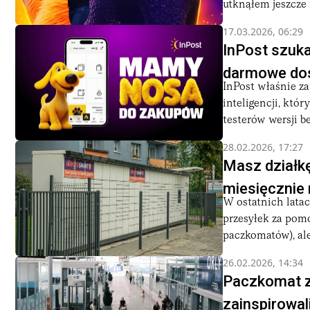
utknąłem jeszcze 
17.03.2026, 06:29
InPost szuka
darmowe dost
InPost właśnie z
inteligencji, któ
testerów wersji be
28.02.2026, 17:27
Masz działkę
miesięcznie
W ostatnich lata
przesyłek za pom
paczkomatów), ale
26.02.2026, 14:34
Paczkomat z
zainspirowal