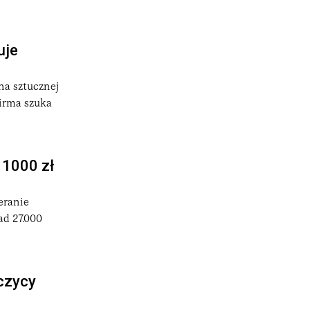
uje
na sztucznej
Firma szuka
 1000 zł
eranie
ad 27.000
czycy