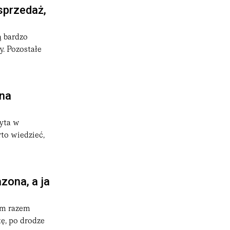
sprzedaż,
ą bardzo
y. Pozostałe
 na
zyta w
to wiedzieć,
zona, a ja
ym razem
ę, po drodze