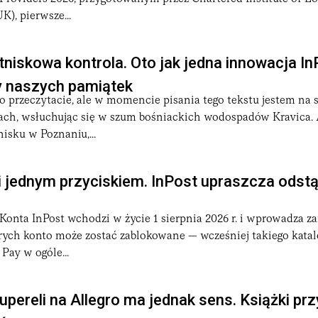
o.
K), pierwsze...
gi kurierskie
(door-to-door), a od niedawna rozwija rozwiązania
tuje również w technologie proekologiczne — stale rozbudowuj
otniskowa kontrola. Oto jak jedna innowacja I
y naszych pamiątek
o przeczytacie, ale w momencie pisania tego tekstu jestem na 
ę
— młodego przedsiębiorcę, który wcześniej założył firmę Intege
ach, wsłuchując się w szum bośniackich wodospadów Kravica. 
ako alternatywa dla
Poczty Polskiej
, ale prawdziwy przełom na
nisku w Poznaniu,...
skalę światową — to wtedy Polska jako pierwszy kraj w Euro
dobywając zaufanie klientów i dynamicznie zwiększając skalę dz
 jednym przyciskiem. InPost upraszcza odstą
ational — który pomógł w ekspansji i unowocześnieniu usług.
onta InPost wchodzi w życie 1 sierpnia 2026 r. i wprowadza za
ciela, Rafała Brzoski, który do dziś pełni funkcję prezesa zarzą
rych konto może zostać zablokowane — wcześniej takiego katal
ynierów, programistów, analityków i ludzi obsługi klienta, któr
Pay w ogóle...
atform e-commerce, a także firmami kurierskimi na całym świec
pereli na Allegro ma jednak sens. Książki prz
 dalszy rozwój i ekspansję zagraniczną.