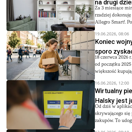
na drugi dzi
Sukces InPostu
Za 3 miesiące mi
InPost jest dziś jednym z największych sukcesów polskiego
rzadziej dokonuję
jest już na rynkach zagranicznych — we Francji, Wielkiej B
Allegro Smart!. Po
lokalnymi brandami, takimi jak Mondial Relay.
19.06.2026, 08:06
InPost znacząco przyczynił się też do wzrostu rynku e-co
Koniec wojny
zwłaszcza w czasie problemów roku 2019-2021 kiedy bezkont
Firma zdobyła liczne nagrody i wyróżnienia za innowacyjno
sporo zyska
dąży do zmniejszenia śladu węglowego, a w 2023 roku zapow
18 czerwca 2026 r
od początku 2025 
większość kupując
16.06.2026, 12:00
Wirtualny pie
Halsky jest j
Od dziś w aplikac
skrywającego się
zakupów. To udogo