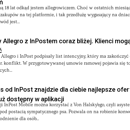
eń
ną 18 lat odkąd jestem allegrowiczem. Choć w ostatnich miesią
 biznesu. Sieć Paczkomatów® w Polsce liczy ponad 25 tysięcy m
 zakupów na tej platformie, i tak przedłużę wygasający na dnia
rytanii, Hiszpanii, Włoszech i krajach Beneluksu — gdzie konse
wód jest...
mmerce w Polsce, czyniąc zakupy internetowe wygodniejszymi 
 Allegro z InPostem coraz bliżej. Klienci mog
aktowe odbiory paczek stały się standardem.
ść, efektywność i zaangażowanie w działania na rzecz zrównowa
ć
iedział, że jego sieć Paczkomatów® ma być w pełni neutralna k
. Allegro i InPost podpisały list intencyjny, który ma zakończyć
r. konflikt. W przygotowywanej umowie ramowej pojawia się to
ych...
s od InPost znajdzie dla ciebie najlepsze ofer
uż dostępny w aplikacji
ji InPost Mobile można korzystać z Von Halsky'ego, czyli asyste
 pod postacią sympatycznego psa. Pozwala on na robienie konw
dnienie dla osób...