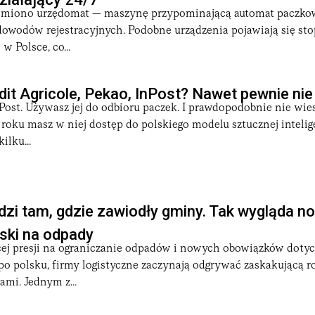
miono urzędomat — maszynę przypominającą automat paczkowy
 dowodów rejestracyjnych. Podobne urządzenia pojawiają się s
w Polsce, co...
dit Agricole, Pekao, InPost? Nawet pewnie nie
Post. Używasz jej do odbioru paczek. I prawdopodobnie nie wies
 roku masz w niej dostęp do polskiego modelu sztucznej intelig
ilku...
zi tam, gdzie zawiodły gminy. Tak wygląda n
ski na odpady
ej presji na ograniczanie odpadów i nowych obowiązków doty
 po polsku, firmy logistyczne zaczynają odgrywać zaskakującą r
mi. Jednym z...