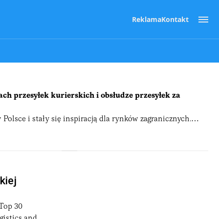
Reklama
Kontakt
ach przesyłek kurierskich i obsłudze przesyłek za
lsce i stały się inspiracją dla rynków zagranicznych.
h — zarówno dla klientów indywidualnych, jak i dla biznesu.
 klientom odbierać paczki 24/7, bez konieczności
-commerce i coraz bardziej zaawansowane rozwiązania dla
kiej
 bez ograniczeń godzinowych i bez konieczności czekania
 Top 30
 kod odbioru lub powiadomienie w aplikacji mobilnej
gistics and