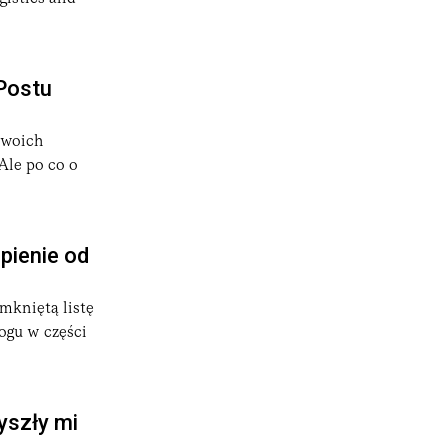
 logistyczne dla firm, takie jak dostawy tego samego dnia
ąc flotę pojazdów elektrycznych oraz wprowadzając
nPostu
swoich
r.pl działającą w branży poligraficznej. Początkowo InPost
Ale po co o
stąpił w 2009 roku wraz z wprowadzeniem Paczkomatów®.
pie masowo wprowadziła usługę samoobsługowego odbioru
iałalności. W 2017 roku InPost przeszedł restrukturyzację,
pienie od
mkniętą listę
du i jest twarzą firmy. Jednak sukces InPostu nie byłby
ogu w części
zy każdego dnia rozwijają technologię i udoskonalają
ie. Od stycznia 2021 roku InPost jest notowany na giełdzie
yszły mi