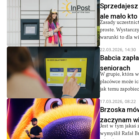
Sprzedajesz 
ale mało kto
Zasady uczestnic
proste. Wystarczy
warunki to dla wi
22.03.2026, 14:30
Babcia zapła
seniorach
W grupie, która w
placówce może ich
jak temu zapobiec –
17.03.2026, 08:22
Brzoska mówi
zaczynam wi
Jest w tym jakaś
wymyślił Rafał Br