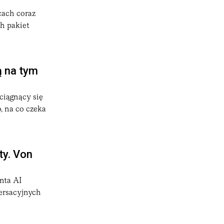
cach coraz
aszyn i jest jedną z najgęstszych w Europie. Firma obecna
ch pakiet
kwentnie rozwija sieć automatów pod marką „InPost” lub
i bardziej dostępnymi. Popularność Paczkomatów® wzrosła
ą na tym
żonego rozwoju. InPost inwestuje w zieloną logistykę,
limatycznie.
 ciągnący się
, na co czeka
ty. Von
nta AI
ersacyjnych