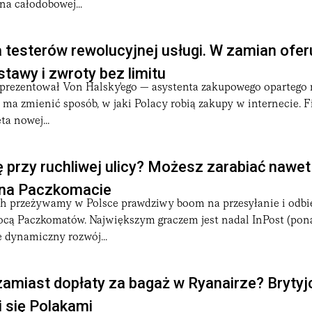
na całodobowej...
 testerów rewolucyjnej usługi. W zamian ofer
awy i zwroty bez limitu
aprezentował Von Halsky'ego — asystenta zakupowego opartego 
ry ma zmienić sposób, w jaki Polacy robią zakupy w internecie. 
ta nowej...
 przy ruchliwej ulicy? Możesz zarabiać nawet
 na Paczkomacie
ch przeżywamy w Polsce prawdziwy boom na przesyłanie i odbi
ocą Paczkomatów. Największym graczem jest nadal InPost (pon
 dynamiczny rozwój...
amiast dopłaty za bagaż w Ryanairze? Brytyj
i się Polakami