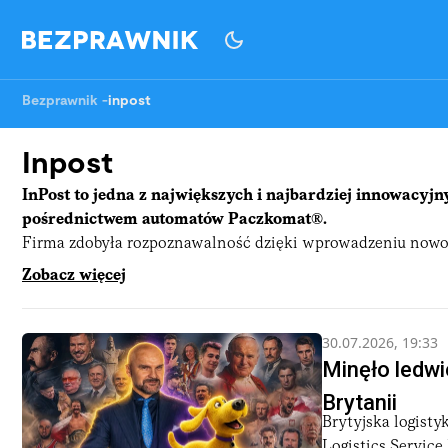
Bezprawnik
-
inpost
Inpost
InPost to jedna z największych i najbardziej innowacyjny
pośrednictwem automatów Paczkomat®.
Firma zdobyła rozpoznawalność dzięki wprowadzeniu nowocz
InPost oferuje szybkie, wygodne i elastyczne sposoby odbio
Zobacz więcej
Sercem oferty InPostu są
Paczkomaty
® — sieć zautomatyzow
oczekiwania na kuriera. Dziś InPost to także dynamicznie ro
firm.
30.07.2026, 19:33
Minęło ledwie
Jak działa InPost?
Brytanii
Dzięki Paczkomatom® klienci mogą samodzielnie odebrać lub
Brytyjska logisty
na dostawcę w domu. Obsługa maszyny jest intuicyjna: po 
Logistics Service