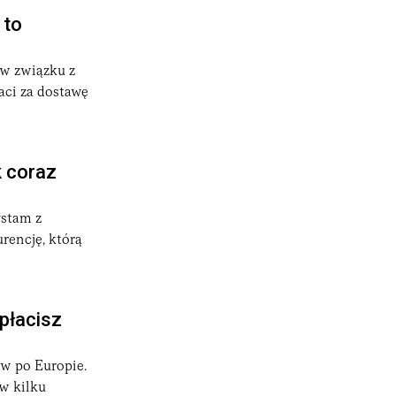
 to
 w związku z
aci za dostawę
k coraz
ystam z
rencję, którą
apłacisz
w po Europie.
w kilku