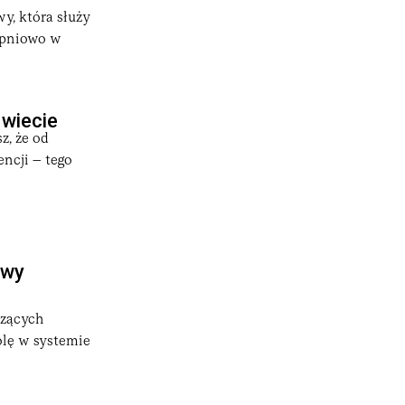
, która służy
topniowo w
 wiecie
z, że od
encji – tego
owy
czących
olę w systemie