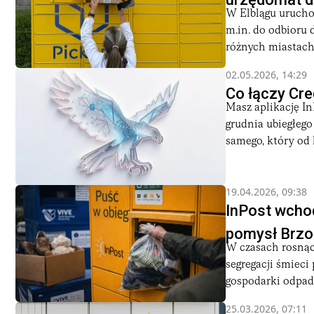
W Elblągu urucho
m.in. do odbioru
różnych miastach 
02.05.2026, 14:29
Co łączy Cre
Masz aplikację In
grudnia ubiegłego
samego, który od k
19.04.2026, 09:38
InPost wchod
pomysł Brzo
W czasach rosnąc
segregacji śmieci
gospodarki odpada
25.03.2026, 07:11