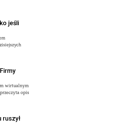
o jeśli
łem
isiejszych
 Firmy
zym wirtualnym
przeczyta opis
u ruszył