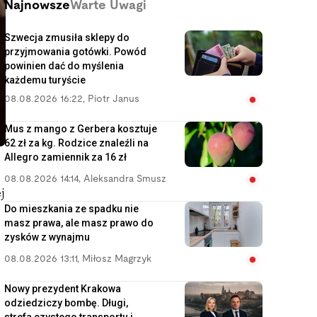
Najnowsze
Warte Uwagi
Szwecja zmusiła sklepy do
przyjmowania gotówki. Powód
powinien dać do myślenia
każdemu turyście
08.08.2026 16:22
,
Piotr Janus
Mus z mango z Gerbera kosztuje
62 zł za kg. Rodzice znaleźli na
Allegro zamiennik za 16 zł
08.08.2026 14:14
,
Aleksandra Smusz
j
Do mieszkania ze spadku nie
masz prawa, ale masz prawo do
zysków z wynajmu
08.08.2026 13:11
,
Miłosz Magrzyk
Nowy prezydent Krakowa
odziedziczy bombę. Długi,