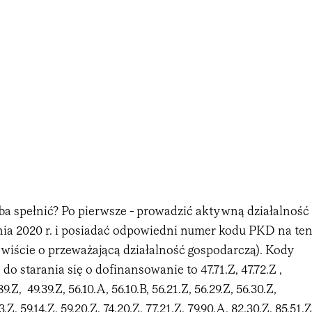
ba spełnić? Po pierwsze - prowadzić aktywną działalność
nia 2020 r. i posiadać odpowiedni numer kodu PKD na te
ywiście o przeważającą działalność gospodarczą). Kody
o starania się o dofinansowanie to 47.71.Z, 47.72.Z ,
.89.Z, 49.39.Z, 56.10.A, 56.10.B, 56.21.Z, 56.29.Z, 56.30.Z,
13.Z, 59.14.Z, 59.20.Z, 74.20.Z, 77.21.Z, 79.90.A, 82.30.Z, 85.51.Z