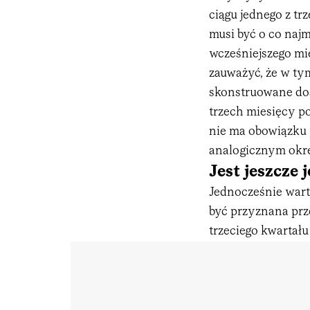
ciągu jednego z t
musi być o co najm
wcześniejszego mie
zauważyć, że w ty
skonstruowane doś
trzech miesięcy p
nie ma obowiązku
analogicznym okre
Jest jeszcze
Jednocześnie warto
być przyznana prz
trzeciego kwartału 