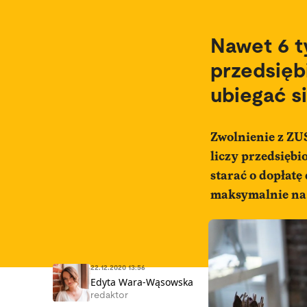
Nawet 6 t
przedsięb
ubiegać s
Zwolnienie z ZUS
liczy przedsiębi
starać o dopłatę
maksymalnie na 
22.12.2020 13:56
Edyta Wara-Wąsowska
redaktor