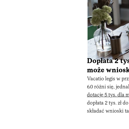
Dopłata 2 ty
może wniosk
Vacatio legis w p
6.0 różni się, jedn
dotację 5 tys. dla
dopłata 2 tys. zł
składać wnioski ta