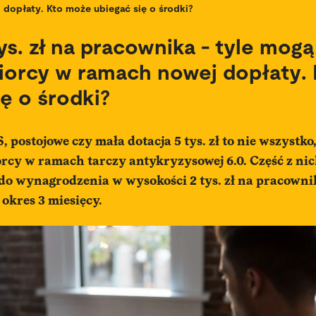
dopłaty. Kto może ubiegać się o środki?
ys. zł na pracownika - tyle mog
iorcy w ramach nowej dopłaty.
ię o środki?
, postojowe czy mała dotacja 5 tys. zł to nie wszystko
orcy w ramach tarczy antykryzysowej 6.0. Część z nic
 do wynagrodzenia w wysokości 2 tys. zł na pracowni
okres 3 miesięcy.