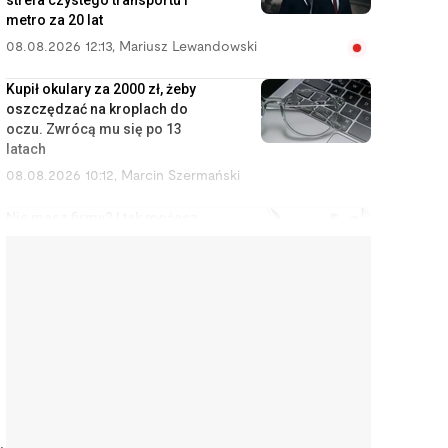
strefa czystego transportu i
metro za 20 lat
08.08.2026 12:13
,
Mariusz Lewandowski
Kupił okulary za 2000 zł, żeby
oszczędzać na kroplach do
oczu. Zwrócą mu się po 13
latach
08.08.2026 10:12
,
Marcin Szermański
Nie masz firmy? I tak możesz
zostać uznany za
przedsiębiorcę
08.08.2026 9:12
,
Miłosz Magrzyk
Orlen budował rafinerie,
n
Kanadyjczycy przejęli Żabkę. Tak
Polska oddaje swoje
najcenniejsze aktywa
08.08.2026 8:11
,
Piotr Janus
,