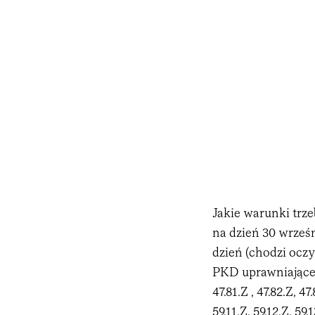
Jakie warunki trze
na dzień 30 wrześ
dzień (chodzi ocz
PKD uprawniające d
47.81.Z , 47.82.Z, 47
59.11.Z, 59.12.Z, 59.