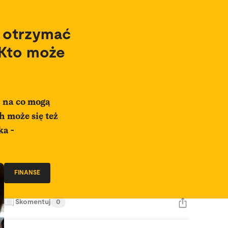
ą otrzymać
 Kto może
, na co mogą
h może się też
ka -
FINANSE
Skomentuj
0