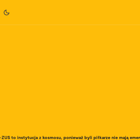
-
ZUS to instytucja z kosmosu, ponieważ byli piłkarze nie mają emer