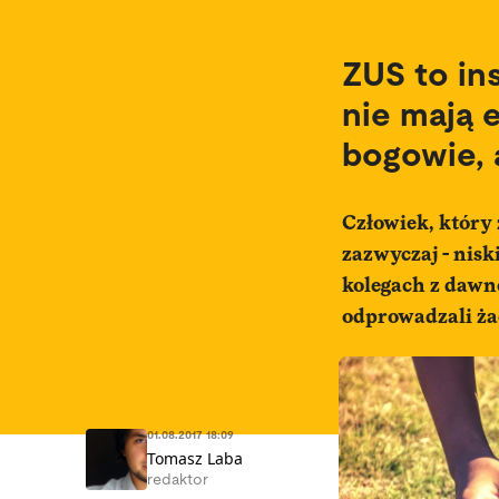
ZUS to in
nie mają 
bogowie, 
Człowiek, który
zazwyczaj - nisk
kolegach z dawne
odprowadzali ża
01.08.2017 18:09
Tomasz Laba
redaktor