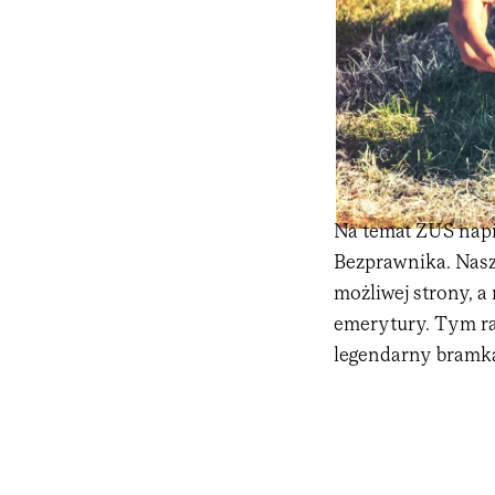
Na temat ZUS napi
Bezprawnika. Nasz
możliwej strony, a
emerytury. Tym ra
legendarny bramkar