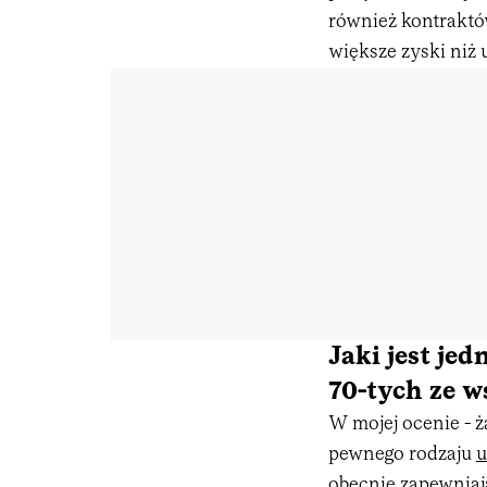
również kontraktó
większe zyski niż
Jaki jest je
70-tych ze 
W mojej ocenie - 
pewnego rodzaju
u
obecnie zapewnia