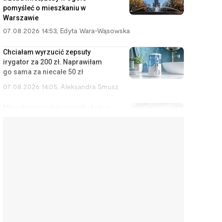
pomyśleć o mieszkaniu w
Warszawie
07.08.2026 14:53
,
Edyta Wara-Wąsowska
Chciałam wyrzucić zepsuty
irygator za 200 zł. Naprawiłam
go sama za niecałe 50 zł
07.08.2026 14:05
,
Aleksandra Smusz
Mieszkania na tym osiedlu były o
20 proc. tańsze niż kilka
przecznic dalej. Powód
zrozumiałem dopiero w nocy
07.08.2026 13:13
,
Marcin Szermański
Sąd uznał cię za winnego
rozwodu? To wcale nie oznacza,
że dostaniesz mniej pieniędzy
07.08.2026 12:28
,
Miłosz Magrzyk