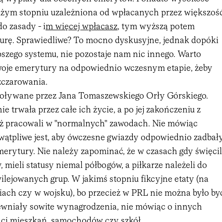
użym stopniu uzależniona od wpłacanych przez większoś
o zasady - i
m więcej wpłacasz
, tym wyższą potem
urę. Sprawiedliwe? To mocno dyskusyjne, jednak dopóki
szego systemu, nie pozostaje nam nic innego. Warto
woje emerytury na odpowiednio wczesnym etapie, żeby
zczarowania.
woływane przez Jana Tomaszewskiego Orły Górskiego.
e trwała przez całe ich życie, a po jej zakończeniu z
ż pracowali w "normalnych" zawodach. Nie mówiąc
 wątpliwe jest, aby ówczesne gwiazdy odpowiednio zadbał
merytury. Nie należy zapominać, że w czasach gdy święcil
, mieli statusy niemal półbogów, a piłkarze należeli do
ilejowanych grup. W jakimś stopniu fikcyjne etaty (na
iach czy w wojsku), bo przecież w PRL nie można było by
wniały sowite wynagrodzenia, nie mówiąc o innych
aci mieszkań, samochodów czy szkół.