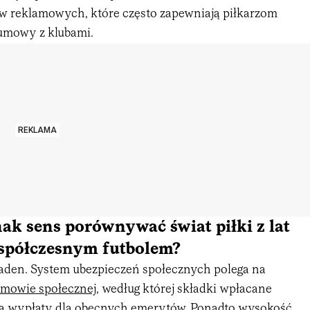
w reklamowych, które często zapewniają piłkarzom
 umowy z klubami.
REKLAMA
dnak sens porównywać świat piłki z lat
współczesnym futbolem?
żaden. System ubezpieczeń społecznych polega na
mowie społecznej
, według której składki wpłacane
ją wypłaty dla obecnych emerytów. Ponadto wysokość