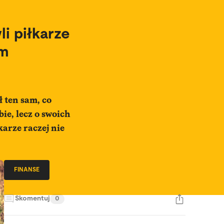
i piłkarze
ym
 ten sam, co
ie, lecz o swoich
karze raczej nie
FINANSE
Skomentuj
0