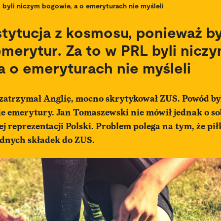
byli niczym bogowie, a o emeryturach nie myśleli
stytucja z kosmosu, ponieważ byl
emerytur. Za to w PRL byli nicz
a o emeryturach nie myśleli
 zatrzymał Anglię, mocno skrytykował ZUS. Powód był
ie emerytury. Jan Tomaszewski nie mówił jednak o sob
j reprezentacji Polski. Problem polega na tym, że pił
dnych składek do ZUS.