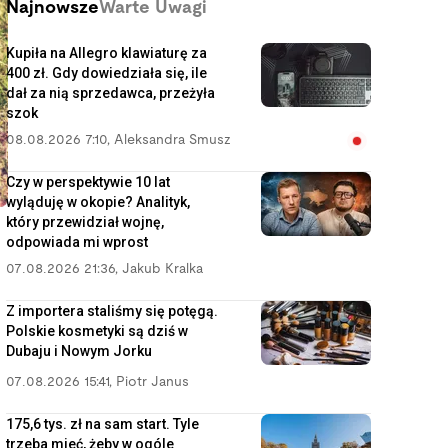
Najnowsze
Warte Uwagi
Kupiła na Allegro klawiaturę za
400 zł. Gdy dowiedziała się, ile
dał za nią sprzedawca, przeżyła
szok
08.08.2026 7:10
,
Aleksandra Smusz
Czy w perspektywie 10 lat
wyląduję w okopie? Analityk,
który przewidział wojnę,
odpowiada mi wprost
07.08.2026 21:36
,
Jakub Kralka
Z importera staliśmy się potęgą.
Polskie kosmetyki są dziś w
Dubaju i Nowym Jorku
07.08.2026 15:41
,
Piotr Janus
175,6 tys. zł na sam start. Tyle
trzeba mieć, żeby w ogóle