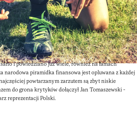
sano i powiedziano już wiele, również na łamach
a narodowa piramidka finansowa jest opluwana z każdej
 najczęściej powtarzanym zarzutem są zbyt niskie
zem do grona krytyków dołączył Jan Tomaszewski -
z reprezentacji Polski.