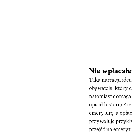
Nie wpłacał
Taka narracja ide
obywatela, który d
natomiast domaga 
opisał historię Kr
emeryturę,
a opła
przywołuje przykł
przejść na emerytu