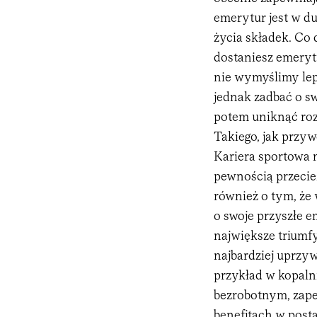
emerytur jest w d
życia składek. Co d
dostaniesz emeryt
nie wymyślimy lep
jednak zadbać o s
potem uniknąć ro
Takiego, jak przy
Kariera sportowa ni
pewnością przecie
również o tym, że
o swoje przyszłe e
największe triumfy
najbardziej uprzyw
przykład w kopaln
bezrobotnym, zape
benefitach w post