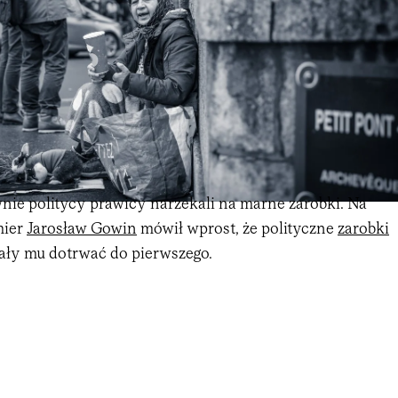
wnie politycy prawicy narzekali na marne zarobki. Na
mier
Jarosław Gowin
mówił wprost, że polityczne
zarobki
ały mu dotrwać do pierwszego.