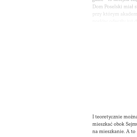
Dom Poselski miał s
przy którym akademi
posłów odeszły już 
pozostały meble, kt
I teoretycznie możn
mieszkać obok Sejmu
na mieszkanie. A to 2