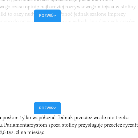
wego czasu opinię najbardziej rozrywkowego miejsca w stolicy 
ki to oazy nudy i spokoju. Ponoć jednak szalone imprezy
ROZWIŃ
dawno do przeszłości. Okazuje się jednak, że z dawnych czasów
óre zdaniem Kulaska, przypominają "późnego Gierka".
ROZWIŃ
a posłom tylko współczuć. Jednak przecież wcale nie trzeba
. Parlamentarzystom spoza stolicy przysługuje przecież ryczałt
,5 tys. zł na miesiąc.