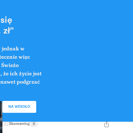
się
 zł"
 jednak w
tecznie więc
. Świeżo
że ich życie jest
 nawet podgrzać
NA WESOŁO
Skomentuj
0