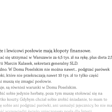
 że i lewicowi posłowie mają kłopoty finansowe.
ć się utrzymać w Warszawie za 6,5 tys. zł na rękę, plus dieta 2,
erii Marcin Kulasek, sekretarz generalny SLD.
edno. W Domu Poselskim nie można nawet... podgrzać parówek
bki, które nie przekraczają nawet 10 tys. zł to tylko część
i muszą się zmagać posłowie.
azuje, są również warunki w Domu Poselskim.
bić sobie jedynie herbatę, poza tym muszę stołować się na
tko koszty. Gdybym chciał sobie zrobić śniadanie, to mam to
 sobie ani podgrzać parówki, ani usmażyć jajecznicy, bo nie m
zęść wypowiedzi świeżo upieczonego posła dla Interii.