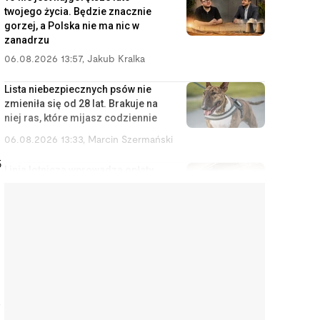
twojego życia. Będzie znacznie
gorzej, a Polska nie ma nic w
zanadrzu
06.08.2026 13:57
,
Jakub Kralka
Lista niebezpiecznych psów nie
zmieniła się od 28 lat. Brakuje na
niej ras, które mijasz codziennie
06.08.2026 13:33
,
Marcin Szermański
5
Linia lotnicza wprowadza opłaty
za korzystanie ze schowka
bagażowego. Żeby pasażerowie
mniej się stresowali
06.08.2026 12:40
,
Edyta Wara-Wąsowska
Działkę ROD można stracić
łatwiej, niż się wydaje. Zarząd
może wypowiedzieć umowę w
a
kilku sytuacjach