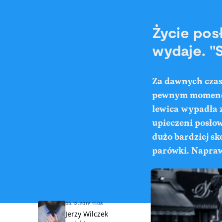
Życie posł
wydaje. "S
Za dawnych czas
pewnym momencie
lewica wypadła z
upieczeni posłow
dużo bardziej s
parówki. Napraw
05.12.2019 11:06
Jerzy Wilczek