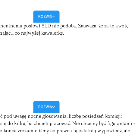
ROZWIŃ
minentnemu posłowi
SLD
nie podoba. Zauważa, że za tę kwotę
ająć... co najwyżej kawalerkę.
ROZWIŃ
ąć pod uwagę nocne głosowania, liczbę posiedzeń komisji:
się do kilku, bo chcieli pracować. Nie chcemy być figurantami 
do końca zrozumieliśmy co prawda tą ostatnią wypowiedź, ale i