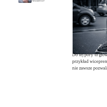
redaktor
Do tej pory to głó
przykład wicepre
nie zawsze pozwal