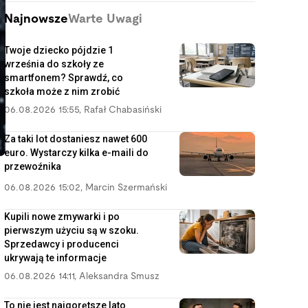
Najnowsze
Warte Uwagi
Twoje dziecko pójdzie 1
września do szkoły ze
smartfonem? Sprawdź, co
szkoła może z nim zrobić
06.08.2026 15:55
,
Rafał Chabasiński
Za taki lot dostaniesz nawet 600
euro. Wystarczy kilka e-maili do
przewoźnika
06.08.2026 15:02
,
Marcin Szermański
Kupili nowe zmywarki i po
pierwszym użyciu są w szoku.
Sprzedawcy i producenci
ukrywają te informacje
06.08.2026 14:11
,
Aleksandra Smusz
To nie jest najgorętsze lato