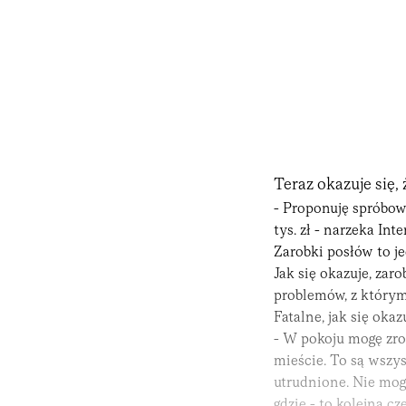
Teraz okazuje się,
- Proponuję spróbowa
tys. zł - narzeka Int
Zarobki posłów to j
Jak się okazuje, zaro
problemów, z którym
Fatalne, jak się ok
- W pokoju mogę zro
mieście. To są wszys
utrudnione. Nie mogę
gdzie - to kolejna c