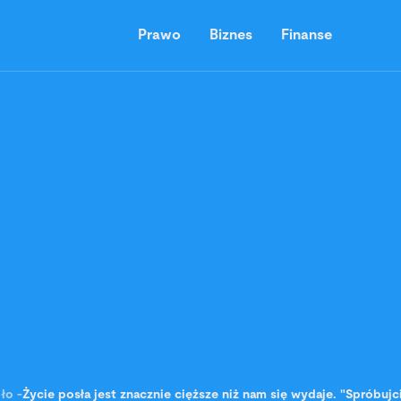
Prawo
Biznes
Finanse
ło
-
Życie posła jest znacznie cięższe niż nam się wydaje. "Spróbujc