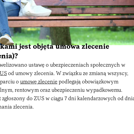
kami jest objęta umowa zlecenie
nia)?
owelizowano ustawę o ubezpieczeniach społecznych w
US
od umowy zlecenia. W związku ze zmianą wszyscy,
oparciu o
umowę zlecenie
podlegają obowiązkowym
lnym, rentowym oraz ubezpieczeniu wypadkowemu.
st zgłoszony do ZUS w ciągu 7 dni kalendarzowych od dni
ania zlecenia.