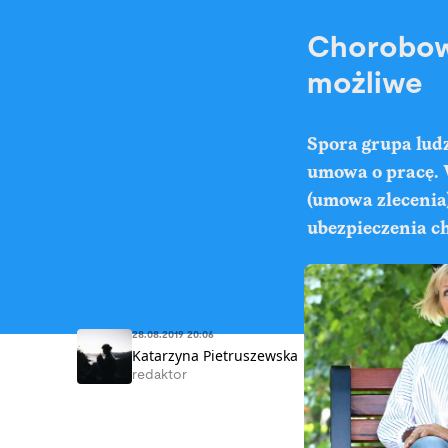
Chorobowe
możliwe
Spora grupa ludz
umowa o pracę. 
(umowa zlecenia)
ubezpieczenia c
28.08.2019 20:06
Katarzyna Pietruszewska
redaktor