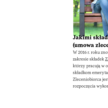
Jakimi skład
(umowa zlece
W 2016 r. roku zn
zakresie składek
Z
którzy pracują w 
składkom emeryta
Zleceniobiorca je
rozpoczęcia wykon