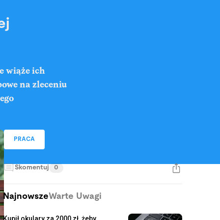
ej
e wiąże ich
bowe na zleceniu
nego
PRACA
Skomentuj
0
Najnowsze
Warte Uwagi
Kupił okulary za 2000 zł, żeby