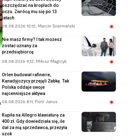
oszczędzać na kroplach do
oczu. Zwrócą mu się po 13
latach
08.08.2026 10:12
,
Marcin Szermański
Nie masz firmy? I tak możesz
zostać uznany za
przedsiębiorcę
08.08.2026 9:12
,
Miłosz Magrzyk
Orlen budował rafinerie,
Kanadyjczycy przejęli Żabkę. Tak
Polska oddaje swoje
najcenniejsze aktywa
08.08.2026 8:11
,
Piotr Janus
a
Kupiła na Allegro klawiaturę za
400 zł. Gdy dowiedziała się, ile
dał za nią sprzedawca, przeżyła
szok