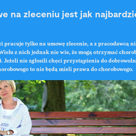
 na zleceniu jest jak najbardzi
i pracuje tylko na umowę zlecenie, a z pracodawcą ni
Wielu z nich jednak nie wie, że mogą otrzymać choro
. Jeżeli nie zgłosili chęci przystąpienia do dobrowol
horobowego to nie będą mieli prawa do chorobowego.