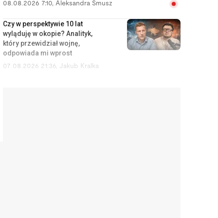
08.08.2026 7:10
,
Aleksandra Smusz
Czy w perspektywie 10 lat
wyląduję w okopie? Analityk,
który przewidział wojnę,
odpowiada mi wprost
07.08.2026 21:36
,
Jakub Kralka
Z importera staliśmy się potęgą.
Polskie kosmetyki są dziś w
Dubaju i Nowym Jorku
07.08.2026 15:41
,
Piotr Janus
175,6 tys. zł na sam start. Tyle
trzeba mieć, żeby w ogóle
pomyśleć o mieszkaniu w
Warszawie
07.08.2026 14:53
,
Edyta Wara-Wąsowska
Chciałam wyrzucić zepsuty
irygator za 200 zł. Naprawiłam