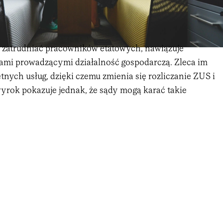
t zatrudniać pracowników etatowych, nawiązuje
ami prowadzącymi działalność gospodarczą. Zleca im
nych usług, dzięki czemu zmienia się rozliczanie ZUS i
wyrok pokazuje jednak, że sądy mogą karać takie