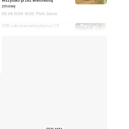
Wszystko przez wieloletnią
zmowę
05.08.2026 16:02
,
Piotr Janus
ZUS zabrał przedsiębiorcy 1,5
mln zł emerytury. Teraz przepisy
mają się zmienić
05.08.2026 15:18
,
Rafał Chabasiński
Ten chwyt w opisie oferty na
Allegro działa na klientów. I
łamie prawo oraz regulamin
serwisu
05.08.2026 14:33
,
Aleksandra Smusz
Bruksela szykuje nową daninę
dla firm. Rachunek trafi jednak
do konsumentów
05.08.2026 13:47
,
Piotr Janus
Stuknął w samochód wart 2,5