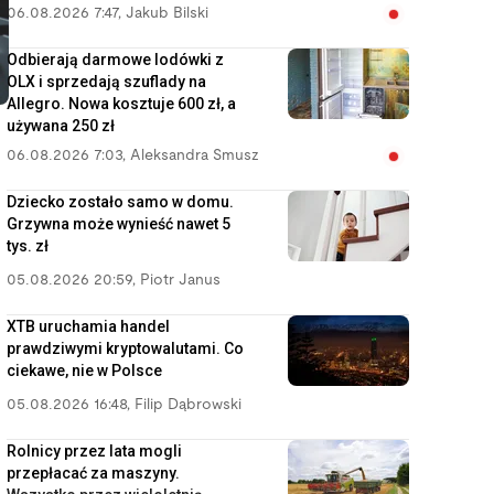
06.08.2026 7:47
,
Jakub Bilski
Odbierają darmowe lodówki z
OLX i sprzedają szuflady na
Allegro. Nowa kosztuje 600 zł, a
używana 250 zł
06.08.2026 7:03
,
Aleksandra Smusz
Dziecko zostało samo w domu.
Grzywna może wynieść nawet 5
tys. zł
05.08.2026 20:59
,
Piotr Janus
XTB uruchamia handel
prawdziwymi kryptowalutami. Co
ciekawe, nie w Polsce
05.08.2026 16:48
,
Filip Dąbrowski
Rolnicy przez lata mogli
przepłacać za maszyny.