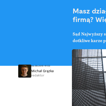
Masz dzia
firmą? Wi
Sąd Najwyższy st
dotkliwe karze p
06.08.2015 19:53
Michał Grązka
redaktor