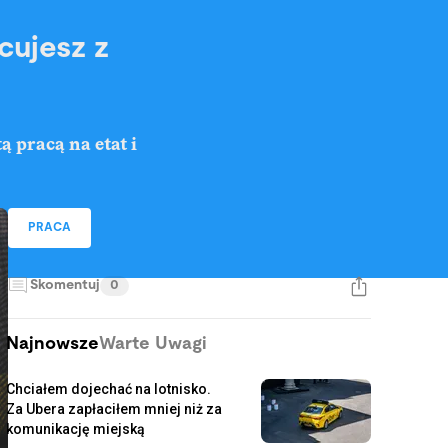
cujesz z
 pracą na etat i
PRACA
Skomentuj
0
Najnowsze
Warte Uwagi
Chciałem dojechać na lotnisko.
Za Ubera zapłaciłem mniej niż za
komunikację miejską