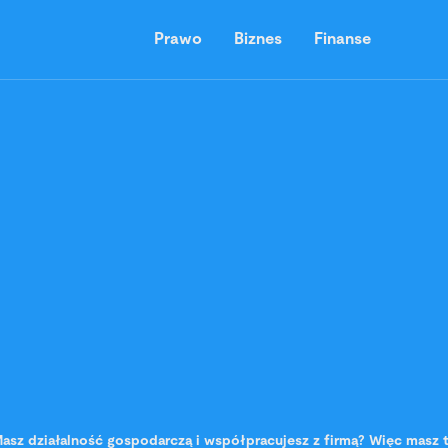
Prawo
Biznes
Finanse
asz działalność gospodarczą i współpracujesz z firmą? Więc masz t