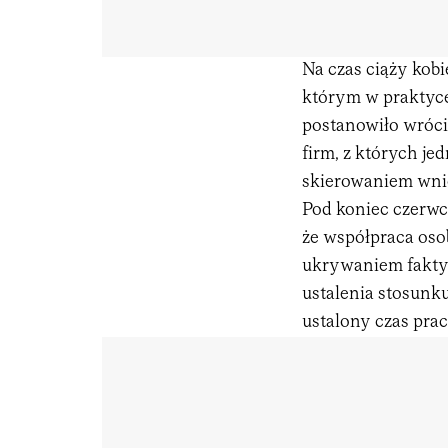
Na czas ciąży kobi
którym w praktyce
postanowiło wróci
firm, z których jed
skierowaniem wnio
Pod koniec czerwc
że współpraca oso
ukrywaniem faktyc
ustalenia stosunku
ustalony czas pra