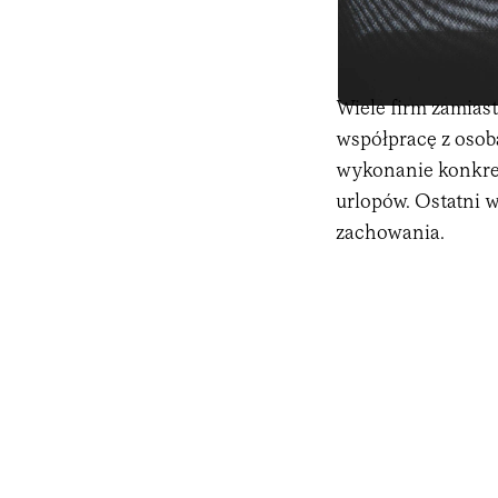
Wiele firm zamias
współpracę z osob
wykonanie konkret
urlopów. Ostatni 
zachowania.