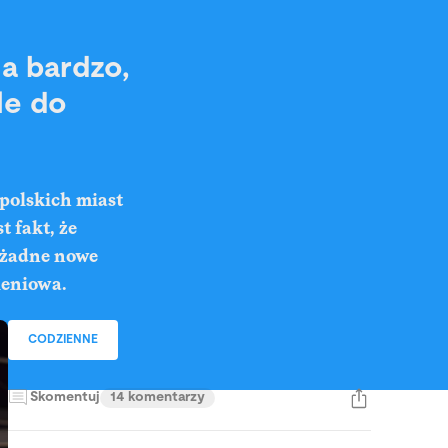
 a bardzo,
le do
 polskich miast
t fakt, że
 żadne nowe
leniowa.
CODZIENNE
Skomentuj
14 komentarzy