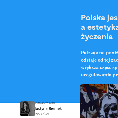
Polska jes
a estetyk
życzenia
Patrząc na poniż
odstaje od tej za
większa część s
uregulowania pr
21.02.2019 12:07
Justyna Bieniek
redaktor