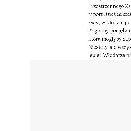
Przestrzennego Za
raport
Analiza sta
roku
, w którym p
22 gminy podjęły 
która mogłyby zapo
Niestety, ale wszy
lepiej. Włodarze n