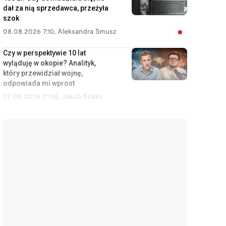
dał za nią sprzedawca, przeżyła
szok
08.08.2026 7:10
,
Aleksandra Smusz
Czy w perspektywie 10 lat
wyląduję w okopie? Analityk,
który przewidział wojnę,
odpowiada mi wprost
07.08.2026 21:36
,
Jakub Kralka
Z importera staliśmy się potęgą.
Polskie kosmetyki są dziś w
Dubaju i Nowym Jorku
07.08.2026 15:41
,
Piotr Janus
175,6 tys. zł na sam start. Tyle
trzeba mieć, żeby w ogóle
pomyśleć o mieszkaniu w
Warszawie
07.08.2026 14:53
,
Edyta Wara-Wąsowska