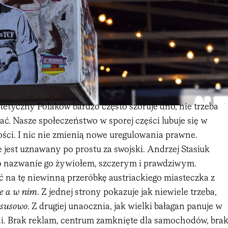
tetyczny Polaków bardzo często szoruje dno, nie trzeba
ć. Nasze społeczeństwo w sporej części lubuje się w
ości. I nic nie zmienią nowe uregulowania prawne.
jest uznawany po prostu za swojski. Andrzej Stasiuk
 o nazwanie go żywiołem, szczerym i prawdziwym.
ć na tę niewinną przeróbkę austriackiego miasteczka z
e a w nim
. Z jednej strony pokazuje jak niewiele trzeba,
ksusowo
. Z drugiej unaocznia, jak wielki bałagan panuje w
eni. Brak reklam, centrum zamknięte dla samochodów, bra