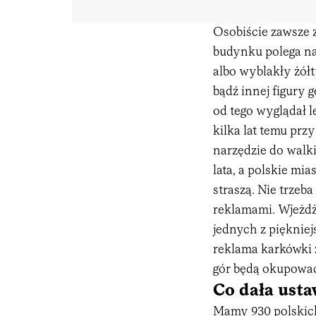
Osobiście zawsze 
budynku polega n
albo wyblakły żół
bądź innej figury 
od tego wyglądał le
kilka lat temu prz
narzędzie do walk
lata, a polskie m
straszą. Nie trzeb
reklamami. Wjeżdż
jednych z pięknie
reklama karkówki z
gór będą okupować
Co dała ust
Mamy 930 polskich 