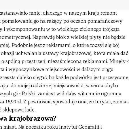
zastanawiało mnie, dlaczego w naszym kraju remont
a pomalowaniu go na rażący po oczach pomarańczowy
ty i wkomponowaniu w to wielkiego zielonego trójkąta
geometrycznej. Naprawdę blok z wielkiej płyty nie będzie
piej. Podobnie jest z reklamami, o które toczył się bój
y okazji uchwalania ustawy krajobrazowej, która miała dać
i o spójną przestrzeń, niezaśmieconą reklamami. Minęły 
iasta i wypoczynkowe miejscowości w dalszym ciągu
a zresztą daleko sięgać, bo każde podwórko jest przesycone
ając do mojej rodzinnej miejscowości, w sercu chyba
jszych gór Polski, zamiast widoków wita mnie ogromna
a 15,99 zł. Z pewnością spowoduje ona, że turyści, zamias
 sklepową ladę.
awa krajobrazowa?
miast. Na początku roku Instytut Geografii i