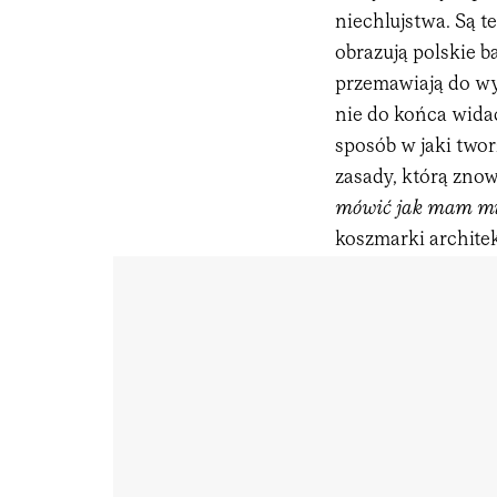
niechlujstwa. Są t
obrazują polskie b
przemawiają do wy
nie do końca widać
sposób w jaki twor
zasady, którą znow
mówić jak mam mi
koszmarki architek