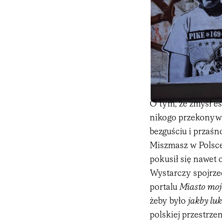
O tym, że zmysł es
nikogo przekonywa
bezguściu i przaśn
Miszmasz w Polsce 
pokusił się nawet
Wystarczy spojrze
portalu
Miasto moj
żeby było
jakby lu
polskiej przestrz