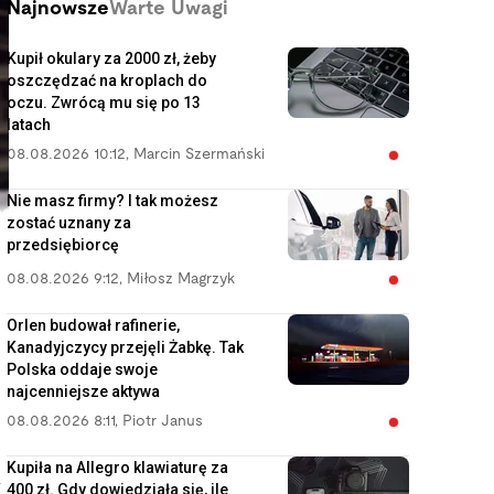
Najnowsze
Warte Uwagi
Kupił okulary za 2000 zł, żeby
oszczędzać na kroplach do
oczu. Zwrócą mu się po 13
latach
08.08.2026 10:12
,
Marcin Szermański
Nie masz firmy? I tak możesz
zostać uznany za
przedsiębiorcę
08.08.2026 9:12
,
Miłosz Magrzyk
Orlen budował rafinerie,
Kanadyjczycy przejęli Żabkę. Tak
Polska oddaje swoje
najcenniejsze aktywa
08.08.2026 8:11
,
Piotr Janus
Kupiła na Allegro klawiaturę za
k
400 zł. Gdy dowiedziała się, ile