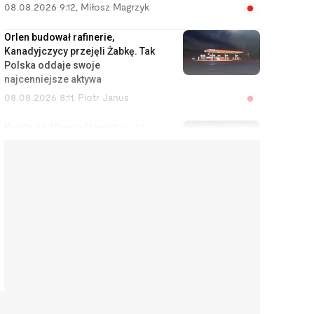
08.08.2026 9:12
,
Miłosz Magrzyk
Orlen budował rafinerie,
Kanadyjczycy przejęli Żabkę. Tak
Polska oddaje swoje
najcenniejsze aktywa
08.08.2026 8:11
,
Piotr Janus
Kupiła na Allegro klawiaturę za
400 zł. Gdy dowiedziała się, ile
dał za nią sprzedawca, przeżyła
szok
08.08.2026 7:10
,
Aleksandra Smusz
Czy w perspektywie 10 lat
wyląduję w okopie? Analityk,
który przewidział wojnę,
odpowiada mi wprost
07.08.2026 21:36
,
Jakub Kralka
Z importera staliśmy się potęgą.