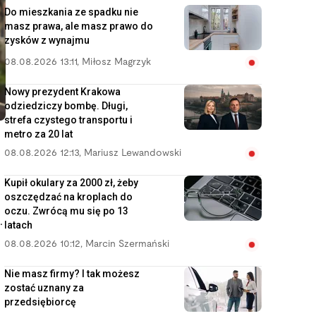
Do mieszkania ze spadku nie
masz prawa, ale masz prawo do
zysków z wynajmu
08.08.2026 13:11
,
Miłosz Magrzyk
Nowy prezydent Krakowa
odziedziczy bombę. Długi,
strefa czystego transportu i
metro za 20 lat
08.08.2026 12:13
,
Mariusz Lewandowski
Kupił okulary za 2000 zł, żeby
oszczędzać na kroplach do
oczu. Zwrócą mu się po 13
.
latach
08.08.2026 10:12
,
Marcin Szermański
Nie masz firmy? I tak możesz
zostać uznany za
przedsiębiorcę