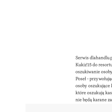
Serwis dlahandlu.p
Kukiz'15 do resort
oszukiwanie osoby
Poseł - przywołują
osoby oszukujące k
które oszukują kasj
nie będą karane z