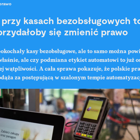
prawo
przy kasach bezobsługowych to
 przydałoby się zmienić prawo
pokochały kasy bezobsługowe, ale to samo można powi
właśnie, ale czy podmiana etykiet automatowi to już 
cej wątpliwości. A cała sprawa pokazuje, że polskie pr
odąża za postępującą w szalonym tempie automatyzac