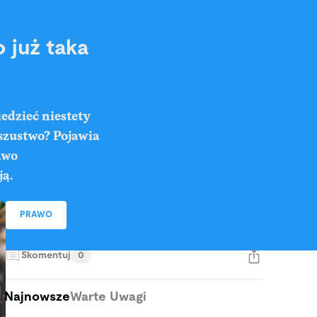
 już taka
edzieć niestety
oszustwo? Pojawia
awo
ją.
PRAWO
Skomentuj
0
Najnowsze
Warte Uwagi