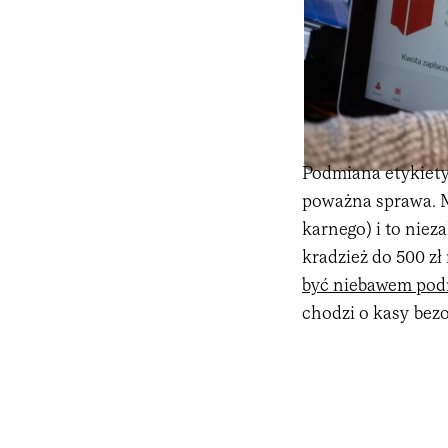
Podmiana etykiety 
poważna sprawa. M
karnego) i to niez
kradzież do 500 zł
być niebawem pod
chodzi o kasy bez