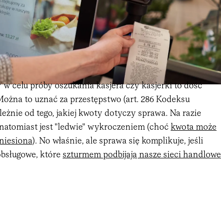
w celu próby oszukania kasjera czy kasjerki to dość
ożna to uznać za przestępstwo (art. 286 Kodeksu
ależnie od tego, jakiej kwoty dotyczy sprawa. Na razie
 natomiast jest "ledwie" wykroczeniem (choć
kwota może
niesiona
). No właśnie, ale sprawa się komplikuje, jeśli
obsługowe, które
szturmem podbijają nasze sieci handlowe