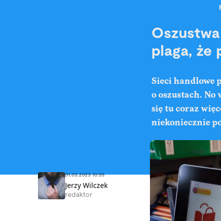
Oszustwa 
plaga, że
Sieci handlowe 
o oszustach. No 
się tu coraz wię
niekoniecznie p
01.03.2023 10:55
Jerzy Wilczek
redaktor