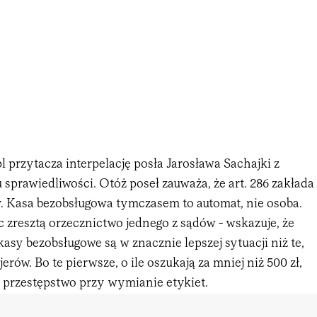
l przytacza interpelację posła Jarosława Sachajki z
u sprawiedliwości. Otóż poseł zauważa, że art. 286 zakłada
. Kasa bezobsługowa tymczasem to automat, nie osoba.
c zresztą orzecznictwo jednego z sądów - wskazuje, że
asy bezobsługowe są w znacznie lepszej sytuacji niż te,
erów. Bo te pierwsze, o ile oszukają za mniej niż 500 zł,
a przestępstwo przy wymianie etykiet.