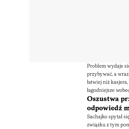
Problem wydaje si
przybywać, a wraz
łatwiej niż kasjera
łagodniejsze wobe
Oszustwa pr
odpowiedź m
Sachajko spytał si
związku z tym pomy