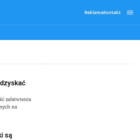
Reklama
Kontakt
odzyskać
ść załatwienia
onych na
i są