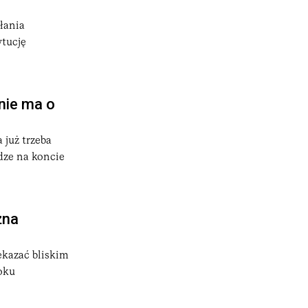
łania
ytucję
nie ma o
 już trzeba
dze na koncie
żna
ekazać bliskim
oku