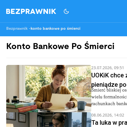
Bezprawnik
-
konto bankowe po śmierci
Konto Bankowe Po Śmierci
23.07.2026, 09:51
UOKiK chce 
pieniądze p
Śmierć bliskiej o
wielu formalności
rachunkach banko
08.06.2026, 14:02
Ta luka w pr