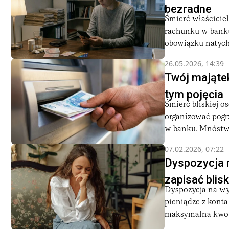
bezradne
Śmierć właścicie
rachunku w banku
obowiązku natych
26.05.2026, 14:39
Twój majątek
tym pojęcia
Śmierć bliskiej o
organizować pogrz
w banku. Mnóstwo
07.02.2026, 07:22
Dyspozycja n
zapisać blis
Dyspozycja na wyp
pieniądze z kont
maksymalna kwota