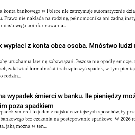
la konta bankowego w Polsce nie zatrzymuje automatycznie dzia
. Prawo nie nakłada na rodzinę, pełnomocnika ani żadną inst
miastowego poinformowania...
 wypłaci z konta obca osoba. Mnóstwo ludzi 
soby uruchamia lawinę zobowiązań. Jeszcze nie opadły emocje, a
eb, załatwiać formalności i zabezpieczyć spadek, w tym pienią
 rodzin...
a wypadek śmierci w banku. Ile pieniędzy mo
kim poza spadkiem
adek śmierci to jeden z najskuteczniejszych sposobów, by prz
a bankowego bez czekania na postępowanie spadkowe. W 2026 r
, jaką można w ten...