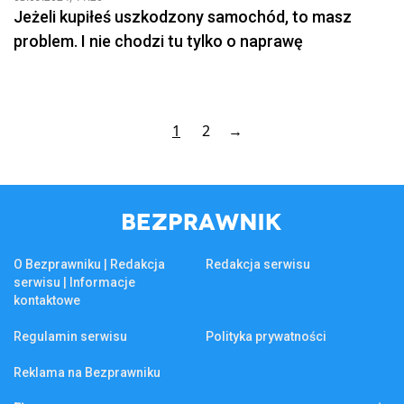
Jeżeli kupiłeś uszkodzony samochód, to masz
problem. I nie chodzi tu tylko o naprawę
1
2
→
O Bezprawniku | Redakcja
Redakcja serwisu
serwisu | Informacje
kontaktowe
Regulamin serwisu
Polityka prywatności
Reklama na Bezprawniku