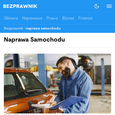
Główna
Najnowsze
Prawo
Biznes
Finanse
Bezprawnik
-
naprawa samochodu
Naprawa Samochodu