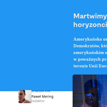
Martwimy 
horyzonci
Amerykańska u
Demokratów, któr
amerykańskim o
w poważnych prze
terenie Unii Eur
27.08.2019 11:53
Paweł Mering
redaktor