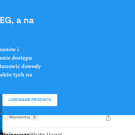
EG, a na
kanów i
ienie dostępu
stanowić dowody
także tych na
LOKOWANIE PRODUKTU
Skomentuj
0