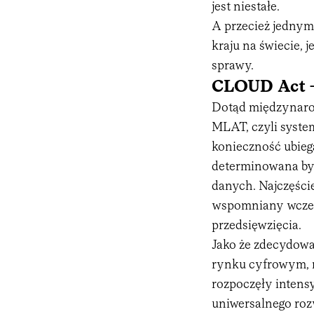
jest niestałe.
A przecież jednym
kraju na świecie, 
sprawy.
CLOUD Act —
Dotąd międzynarod
MLAT, czyli syste
konieczność ubiega
determinowana był
danych. Najczęści
wspomniany wcze
przedsięwzięcia.
Jako że zdecydowa
rynku cyfrowym, m
rozpoczęły inten
uniwersalnego roz