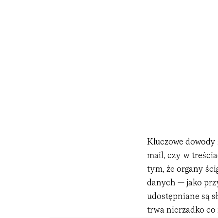
Kluczowe dowody z
mail, czy w treśc
tym, że organy śc
danych — jako prz
udostępniane są s
trwa nierzadko co 