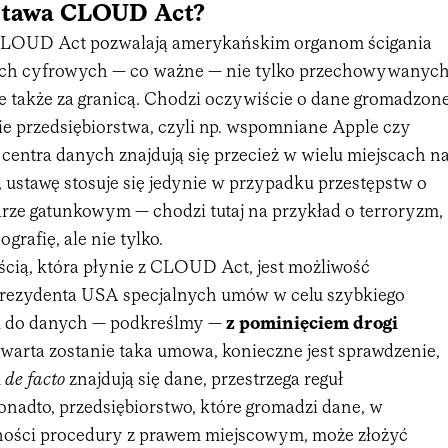
ustawa CLOUD Act?
CLOUD Act pozwalają amerykańskim organom ścigania
ych cyfrowych — co ważne — nie tylko przechowywanyc
le także za granicą. Chodzi oczywiście o dane gromadzon
e przedsiębiorstwa, czyli np. wspomniane Apple czy
centra danych znajdują się przecież w wielu miejscach n
 ustawę stosuje się jedynie w przypadku przestępstw o
rze gatunkowym — chodzi tutaj na przykład o terroryzm,
grafię, ale nie tylko.
ścią, która płynie z CLOUD Act, jest możliwość
prezydenta USA specjalnych umów w celu szybkiego
u do danych — podkreślmy —
z pominięciem drogi
warta zostanie taka umowa, konieczne jest sprawdzenie,
m
de facto
znajdują się dane, przestrzega reguł
onadto, przedsiębiorstwo, które gromadzi dane, w
ości procedury z prawem miejscowym, może złożyć