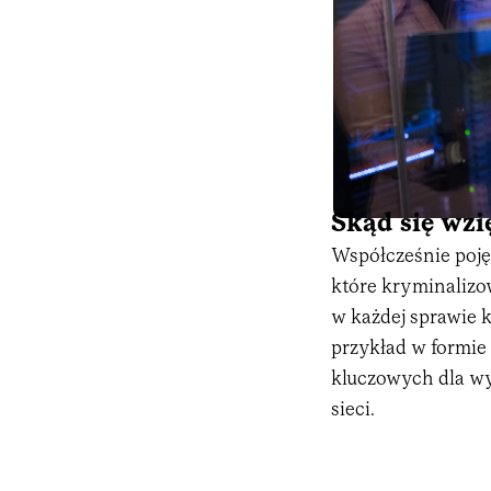
Skąd się wz
Współcześnie poję
które kryminalizo
w każdej sprawie 
przykład w formie
kluczowych dla wy
sieci.