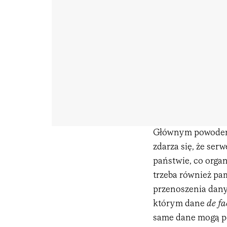
Głównym powodem ow
zdarza się, że se
państwie, co orga
trzeba również pa
przenoszenia dany
którym dane
de fa
same dane mogą po