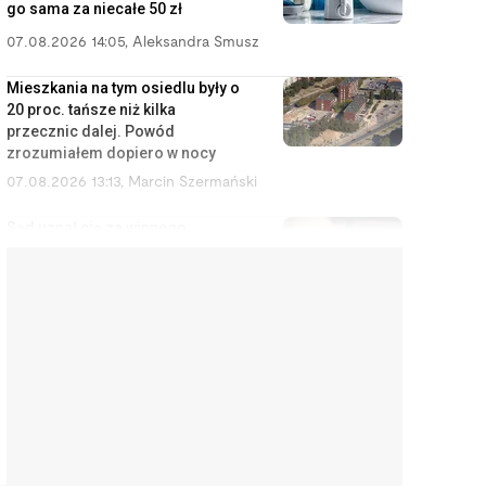
go sama za niecałe 50 zł
07.08.2026 14:05
,
Aleksandra Smusz
Mieszkania na tym osiedlu były o
20 proc. tańsze niż kilka
przecznic dalej. Powód
zrozumiałem dopiero w nocy
07.08.2026 13:13
,
Marcin Szermański
Sąd uznał cię za winnego
rozwodu? To wcale nie oznacza,
że dostaniesz mniej pieniędzy
07.08.2026 12:28
,
Miłosz Magrzyk
Wynajem mieszkań jest coraz
mniej opłacalny. Nowe dane nie
ucieszą inwestorów
07.08.2026 11:38
,
Edyta Wara-Wąsowska
Koniec z cwanymi trikami w