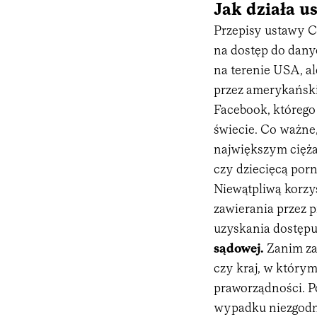
Jak działa 
Przepisy ustawy 
na dostęp do dan
na terenie USA, a
przez amerykański
Facebook, którego 
świecie. Co ważne,
największym cięża
czy dziecięcą porno
Niewątpliwą korzy
zawierania przez 
uzyskania dostęp
sądowej.
Zanim za
czy kraj, w który
praworządności. P
wypadku niezgodn