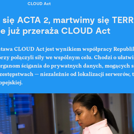
CLOUD Act
się ACTA 2, martwimy się TERR
e już przeraża CLOUD Act
stawa CLOUD Act
jest wynikiem współpracy Republi
zy połączyli siły we wspólnym celu. Chodzi o ułatw
rganom ścigania do prywatnych danych, mogących 
stępstwach — niezależnie od lokalizacji serwerów, 
opejskiej.