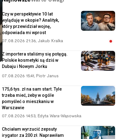
Najnowsze
Warte Uwagi
Czy w perspektywie 10 lat
wyląduję w okopie? Analityk,
który przewidział wojnę,
odpowiada mi wprost
07.08.2026 21:36
,
Jakub Kralka
Z importera staliśmy się potęgą.
Polskie kosmetyki są dziś w
Dubaju i Nowym Jorku
07.08.2026 15:41
,
Piotr Janus
175,6 tys. zł na sam start. Tyle
trzeba mieć, żeby w ogóle
pomyśleć o mieszkaniu w
Warszawie
07.08.2026 14:53
,
Edyta Wara-Wąsowska
Chciałam wyrzucić zepsuty
irygator za 200 zł. Naprawiłam