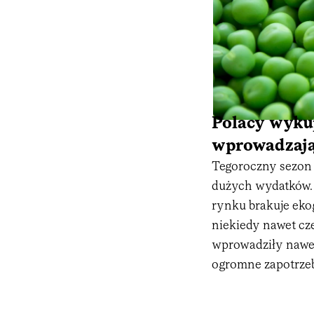
Polacy wykup
wprowadzają
Tegoroczny sezon
dużych wydatków. D
rynku brakuje ekog
niekiedy nawet cze
wprowadziły nawet
ogromne zapotrze