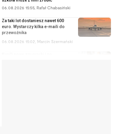
szkoła może z nim zrobić
06.08.2026 15:55
,
Rafał Chabasiński
Za taki lot dostaniesz nawet 600
euro. Wystarczy kilka e-maili do
przewoźnika
06.08.2026 15:02
,
Marcin Szermański
Kupili nowe zmywarki i po
pierwszym użyciu są w szoku.
Sprzedawcy i producenci
ukrywają te informacje
06.08.2026 14:11
,
Aleksandra Smusz
To nie jest najgorętsze lato
twojego życia. Będzie znacznie
gorzej, a Polska nie ma nic w
zanadrzu
06.08.2026 13:57
,
Jakub Kralka
Lista niebezpiecznych psów nie