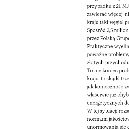
przypadku z 21 MJ
zawierać więcej, ni
kraju taki węgiel 
Spośród 3,5 milio
przez Polską Grupę
Praktyczne wyelim
poważne problemy
złotych przychodu
To nie koniec pro
kraju, to skądś tr
jak konieczność z
właściwie już chy
energetycznych d
W tej sytuacji ro
normami jakościo
unormowania się c