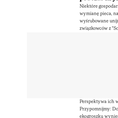
Niektóre gospodar
wymianę pieca, na
wyśrubowane unij
związkowców z "So
Perspektywa ich w
Przypomnijmy: Do
ekogroszku wynies