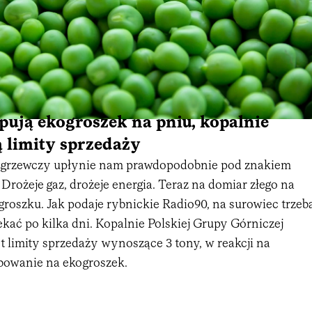
ują ekogroszek na pniu, kopalnie
 limity sprzedaży
 grzewczy upłynie nam prawdopodobnie pod znakiem
rożeje gaz, drożeje energia. Teraz na domiar złego na
roszku. Jak podaje rybnickie Radio90, na surowiec trzeb
kać po kilka dni. Kopalnie Polskiej Grupy Górniczej
 limity sprzedaży wynoszące 3 tony, w reakcji na
bowanie na ekogroszek.