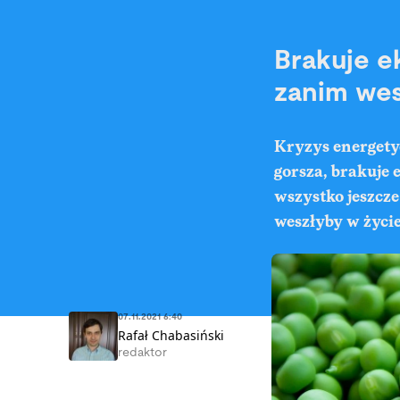
Brakuje e
zanim wes
Kryzys energetyc
gorsza, brakuje 
wszystko jeszcz
weszłyby w życie
07.11.2021 6:40
Rafał Chabasiński
redaktor