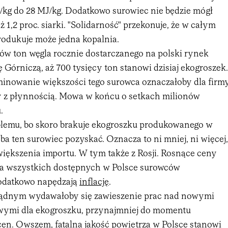
/kg do 28 MJ/kg. Dodatkowo surowiec nie będzie mógł
ż 1,2 proc. siarki. "Solidarność" przekonuje, że w całym
produkuje może jedna kopalnia.
nów ton węgla rocznie dostarczanego na polski rynek
 Górniczą, aż 700 tysięcy ton stanowi dzisiaj ekogroszek.
inowanie większości tego surowca oznaczałoby dla firm
 z płynnością. Mowa w końcu o setkach milionów
.
blemu, bo skoro brakuje ekogroszku produkowanego w
zeba ten surowiec pozyskać. Oznacza to ni mniej, ni więcej,
większenia importu. W tym także z Rosji. Rosnące ceny
ba wszystkich dostępnych w Polsce surowców
odatkowo napędzają
inflację
.
zsądnym wydawałoby się zawieszenie prac nad nowymi
wymi dla ekogroszku, przynajmniej do momentu
en. Owszem, fatalna jakość powietrza w Polsce stanowi