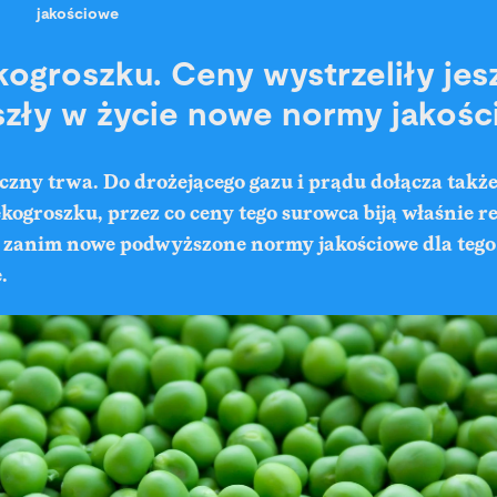
jakościowe
kogroszku. Ceny wystrzeliły jes
zły w życie nowe normy jakoś
zny trwa. Do drożejącego gazu i prądu dołącza także
ekogroszku, przez co ceny tego surowca biją właśnie r
e zanim nowe podwyższone normy jakościowe dla teg
.