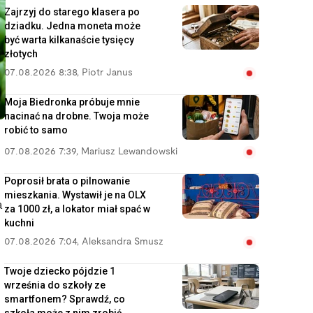
Zajrzyj do starego klasera po
dziadku. Jedna moneta może
być warta kilkanaście tysięcy
złotych
07.08.2026 8:38
,
Piotr Janus
Moja Biedronka próbuje mnie
nacinać na drobne. Twoja może
robić to samo
07.08.2026 7:39
,
Mariusz Lewandowski
Poprosił brata o pilnowanie
mieszkania. Wystawił je na OLX
a
za 1000 zł, a lokator miał spać w
kuchni
07.08.2026 7:04
,
Aleksandra Smusz
Twoje dziecko pójdzie 1
września do szkoły ze
smartfonem? Sprawdź, co