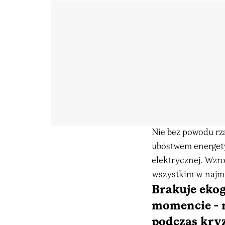
Nie bez powodu rz
ubóstwem energe
elektrycznej. Wzro
wszystkim w najm
Brakuje eko
momencie - 
podczas kry