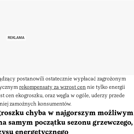
REKLAMA
ądzący postanowili ostatecznie wypłacać zagrożonym
tycznym
rekompensaty za wzrost cen
nie tylko energii
st cen ekogroszku, oraz węgla w ogóle, uderzy przede
niej zamożnych konsumentów.
groszku chyba w najgorszym możliwym
na samym początku sezonu grzewczego,
zysu energetycznego