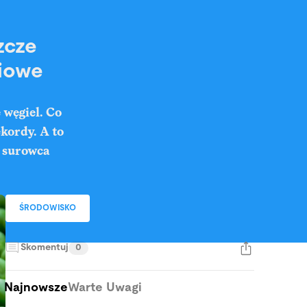
zcze
ciowe
 węgiel. Co
ekordy. A to
o surowca
ŚRODOWISKO
Skomentuj
0
Najnowsze
Warte Uwagi