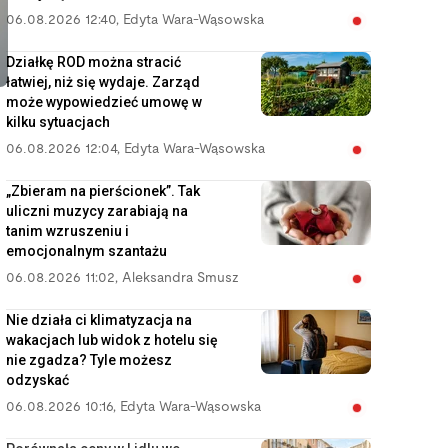
06.08.2026 12:40
,
Edyta Wara-Wąsowska
Działkę ROD można stracić
łatwiej, niż się wydaje. Zarząd
może wypowiedzieć umowę w
kilku sytuacjach
06.08.2026 12:04
,
Edyta Wara-Wąsowska
„Zbieram na pierścionek”. Tak
uliczni muzycy zarabiają na
tanim wzruszeniu i
emocjonalnym szantażu
06.08.2026 11:02
,
Aleksandra Smusz
Nie działa ci klimatyzacja na
wakacjach lub widok z hotelu się
nie zgadza? Tyle możesz
odzyskać
06.08.2026 10:16
,
Edyta Wara-Wąsowska