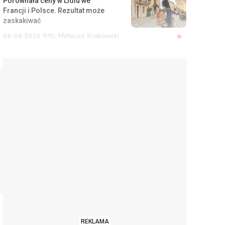
Porównała ceny w Lidlu we
Francji i Polsce. Rezultat może
zaskakiwać
06.08.2026 9:10
,
Mateusz Krakowski
Szef cię nęka? Zamiast iść do
sądu pracy, możesz zgłosić
przestępstwo
06.08.2026 8:27
,
Rafał Chabasiński
Chciałem dojechać na lotnisko.
Za Ubera zapłaciłem mniej niż za
komunikację miejską
06.08.2026 7:47
,
Jakub Bilski
Odbierają darmowe lodówki z
OLX i sprzedają szuflady na
Allegro. Nowa kosztuje 600 zł, a
używana 250 zł
06.08.2026 7:03
,
Aleksandra Smusz
REKLAMA