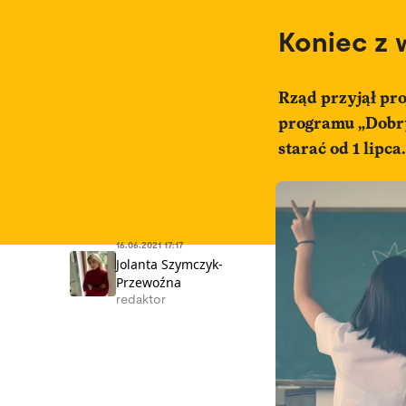
Koniec z 
Rząd przyjął pr
programu „Dobry 
starać od 1 lipca
16.06.2021 17:17
Jolanta Szymczyk-
Przewoźna
redaktor