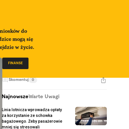
wniosków do
dzice mogą się
ejdzie w życie.
FINANSE
Skomentuj
0
Najnowsze
Warte Uwagi
Linia lotnicza wprowadza opłaty
za korzystanie ze schowka
bagażowego. Żeby pasażerowie
mniej się stresowali