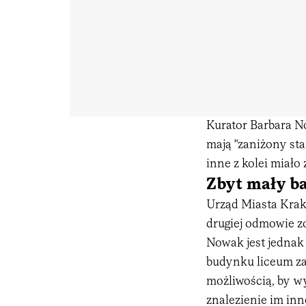
Kurator Barbara No
mają "zaniżony sta
inne z kolei miało
Zbyt mały b
Urząd Miasta Krak
drugiej odmowie zo
Nowak jest jednak
budynku liceum zaw
możliwością, by wy
znalezienie im in