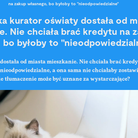
na zakup własnego, bo byłoby to "nieodpowiedzialne"
a kurator oświaty dostała od m
e. Nie chciała brać kredytu na 
 bo byłoby to "nieodpowiedzial
dostała od miasta mieszkanie. Nie chciała brać kredyt
 nieodpowiedzialne, a ona sama nie chciałaby zostaw
ie tłumaczenie może być uznane za wystarczające?