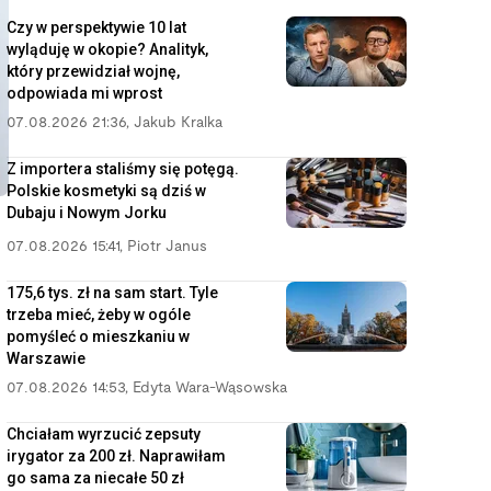
Czy w perspektywie 10 lat
wyląduję w okopie? Analityk,
który przewidział wojnę,
odpowiada mi wprost
07.08.2026 21:36
,
Jakub Kralka
Z importera staliśmy się potęgą.
Polskie kosmetyki są dziś w
Dubaju i Nowym Jorku
07.08.2026 15:41
,
Piotr Janus
175,6 tys. zł na sam start. Tyle
trzeba mieć, żeby w ogóle
pomyśleć o mieszkaniu w
Warszawie
07.08.2026 14:53
,
Edyta Wara-Wąsowska
Chciałam wyrzucić zepsuty
irygator za 200 zł. Naprawiłam
go sama za niecałe 50 zł