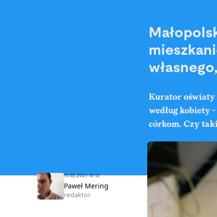
Małopolsk
mieszkani
własnego,
Kurator oświaty 
według kobiety -
córkom. Czy tak
11.02.2021 10:12
Paweł Mering
redaktor