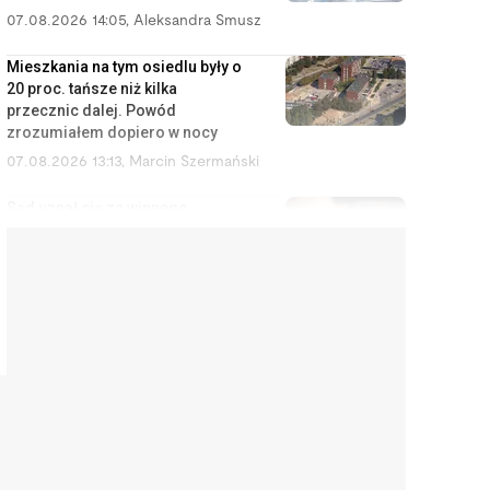
07.08.2026 14:05
,
Aleksandra Smusz
Mieszkania na tym osiedlu były o
20 proc. tańsze niż kilka
przecznic dalej. Powód
zrozumiałem dopiero w nocy
07.08.2026 13:13
,
Marcin Szermański
Sąd uznał cię za winnego
rozwodu? To wcale nie oznacza,
że dostaniesz mniej pieniędzy
07.08.2026 12:28
,
Miłosz Magrzyk
Wynajem mieszkań jest coraz
mniej opłacalny. Nowe dane nie
ucieszą inwestorów
07.08.2026 11:38
,
Edyta Wara-Wąsowska
Koniec z cwanymi trikami w
sklepach internetowych. UE