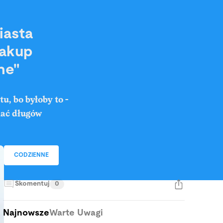
iasta
zakup
ne"
u, bo byłoby to -
iać długów
CODZIENNE
Skomentuj
0
Najnowsze
Warte Uwagi