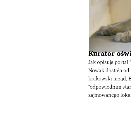
Kurator ośw
Jak opisuje porta
Nowak dostała od 
krakowski urząd, B
"odpowiednim stan
zajmowanego lokalu