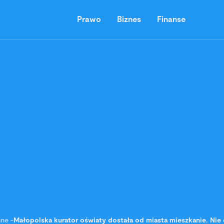
Prawo
Biznes
Finanse
nne
-
Małopolska kurator oświaty dostała od miasta mieszkanie. Nie 