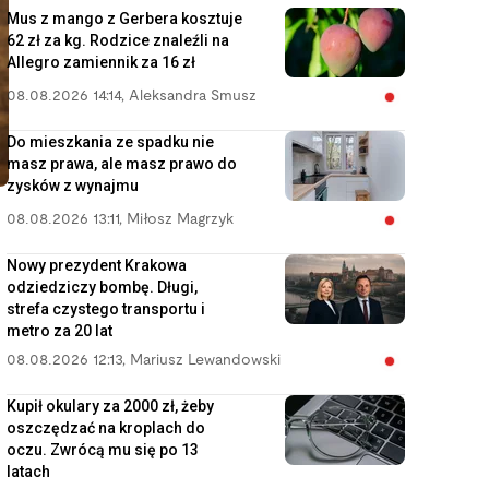
Mus z mango z Gerbera kosztuje
62 zł za kg. Rodzice znaleźli na
Allegro zamiennik za 16 zł
08.08.2026 14:14
,
Aleksandra Smusz
Do mieszkania ze spadku nie
masz prawa, ale masz prawo do
zysków z wynajmu
08.08.2026 13:11
,
Miłosz Magrzyk
Nowy prezydent Krakowa
odziedziczy bombę. Długi,
strefa czystego transportu i
metro za 20 lat
08.08.2026 12:13
,
Mariusz Lewandowski
Kupił okulary za 2000 zł, żeby
oszczędzać na kroplach do
oczu. Zwrócą mu się po 13
latach