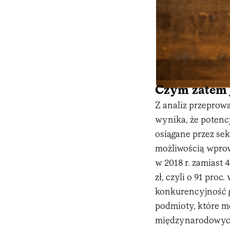
Czym zatem 
Z analiz przepro
wynika, że poten
osiągane przez sek
możliwością wprow
w 2018 r. zamiast 
zł, czyli o 91 proc
konkurencyjność g
podmioty, które m
międzynarodowych