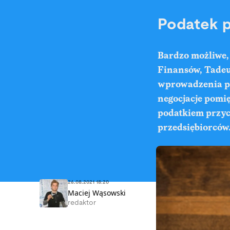
Podatek p
Bardzo możliwe, 
Finansów, Tadeu
wprowadzenia po
negocjacje pomi
podatkiem przyc
przedsiębiorców
26.08.2021 18:20
Maciej Wąsowski
redaktor