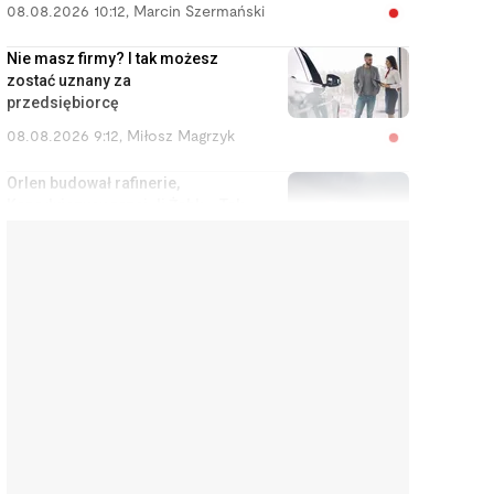
08.08.2026 10:12
,
Marcin Szermański
Nie masz firmy? I tak możesz
zostać uznany za
przedsiębiorcę
08.08.2026 9:12
,
Miłosz Magrzyk
Orlen budował rafinerie,
Kanadyjczycy przejęli Żabkę. Tak
Polska oddaje swoje
najcenniejsze aktywa
08.08.2026 8:11
,
Piotr Janus
Kupiła na Allegro klawiaturę za
400 zł. Gdy dowiedziała się, ile
dał za nią sprzedawca, przeżyła
szok
08.08.2026 7:10
,
Aleksandra Smusz
Czy w perspektywie 10 lat
wyląduję w okopie? Analityk,