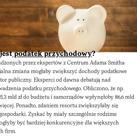
jest
podatek przychodowy
?
wadzonych przez ekspertów z Centrum Adama Smitha
cjalna zmiana mogłaby zwiększyć dochody podatkowe
tor publiczny. Eksperci od dawna debatują nad
adzenia podatku przychodowego. Obliczono, że np.
45,3 mld zł do budżetu i samorządów wpłynęłoby 86,6 mld
. więcej. Ponadto, zdaniem resortu zwiększyłaby się
ospodarki. Zyskać by miały szczególnie rodzime
ogłyby być bardziej konkurencyjne dla większych
 firm.