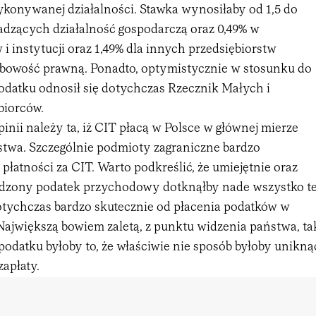
ykonywanej działalności. Stawka wynosiłaby od 1,5 do
adzących działalność gospodarczą oraz 0,49% w
 instytucji oraz 1,49% dla innych przedsiębiorstw
bowość prawną. Ponadto, optymistycznie w stosunku do
datku odnosił się dotychczas Rzecznik Małych i
biorców.
nii należy ta, iż CIT płacą w Polsce w głównej mierze
stwa. Szczególnie podmioty zagraniczne bardzo
 płatności za CIT. Warto podkreślić, że umiejętnie oraz
dzony podatek przychodowy dotknąłby nade wszystko t
otychczas bardzo skutecznie od płacenia podatków w
 Największą bowiem zaletą, z punktu widzenia państwa, ta
odatku byłoby to, że właściwie nie sposób byłoby unikną
zapłaty.