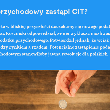
rzychodowy zastąpi CIT?
że w bliskiej przyszłości doczekamy się nowego poda
sz Kościński odpowiedział, że nie wyklucza możliwoś
datku przychodowego. Potwierdził jednak, że wciąż
ędzy rynkiem a rządem. Potencjalne zastąpienie pod
hodowym stanowiłoby jawną rewolucję dla polskich
.