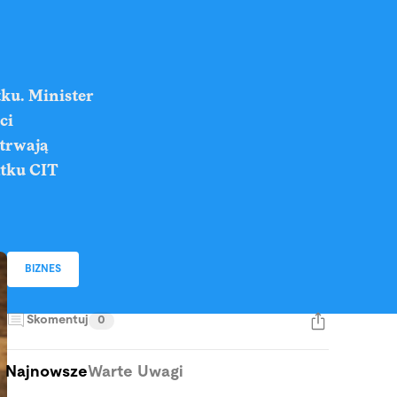
tku. Minister
ci
 trwają
atku CIT
BIZNES
Skomentuj
0
Najnowsze
Warte Uwagi