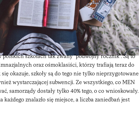
 polskich szkołach tak zwany "podwójny rocznik". Są to
imnazjalnych oraz ośmoklasiści, którzy trafiają teraz do
k się okazuje, szkoły są do tego nie tylko nieprzygotowane
wnież wystarczającej subwencji. Ze wszystkiego, co MEN
ć, samorządy dostały tylko 40% tego, o co wnioskowały.
a każdego znalazło się miejsce, a liczba zaniedbań jest