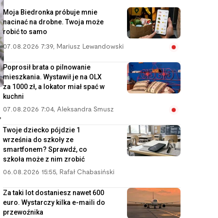
Moja Biedronka próbuje mnie
nacinać na drobne. Twoja może
robić to samo
07.08.2026 7:39
,
Mariusz Lewandowski
Poprosił brata o pilnowanie
mieszkania. Wystawił je na OLX
za 1000 zł, a lokator miał spać w
kuchni
07.08.2026 7:04
,
Aleksandra Smusz
,
Twoje dziecko pójdzie 1
września do szkoły ze
smartfonem? Sprawdź, co
szkoła może z nim zrobić
06.08.2026 15:55
,
Rafał Chabasiński
Za taki lot dostaniesz nawet 600
euro. Wystarczy kilka e-maili do
przewoźnika