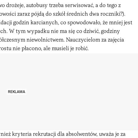
iwo drożeje, autobusy trzeba serwisować, a do tego z
wości zaraz pójdą do szkół średnich dwa roczniki?).
idacji godzin karcianych, co spowodowało, że mniej jest
ych. W tym wypadku nie ma się co dziwić, godziny
ółczesnym niewolnictwem. Nauczycielom za zajęcia
stu nie płacono, ale musieli je robić.
REKLAMA
ież kryteria rekrutacji dla absolwentów, uważa je za