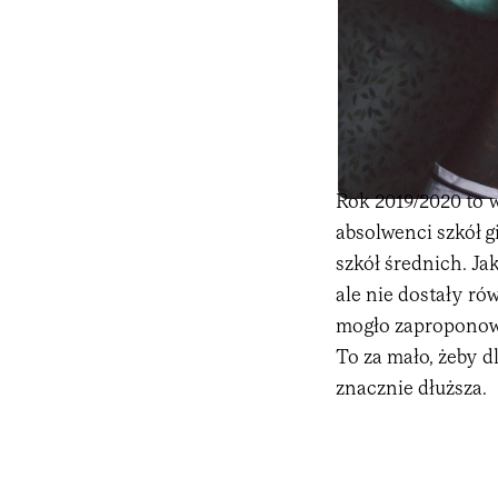
Rok 2019/2020 to w
absolwenci szkół g
szkół średnich. Ja
ale nie dostały ró
mogło zaproponowa
To za mało, żeby dl
znacznie dłuższa.