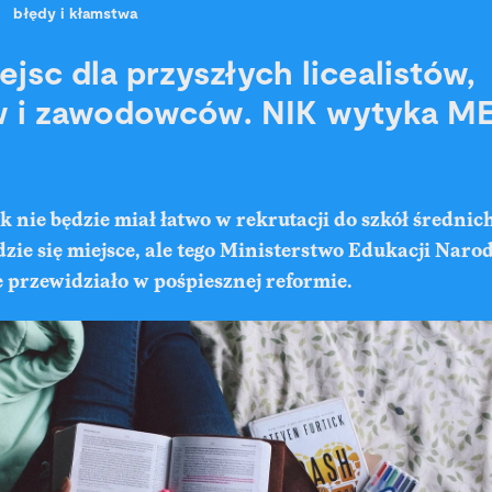
błędy i kłamstwa
jsc dla przyszłych licealistów,
 i zawodowców. NIK wytyka ME
 nie będzie miał łatwo w rekrutacji do szkół średnich
zie się miejsce, ale tego Ministerstwo Edukacji Naro
 przewidziało w pośpiesznej reformie.