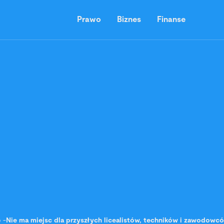
Prawo
Biznes
Finanse
o
-
Nie ma miejsc dla przyszłych licealistów, techników i zawodow