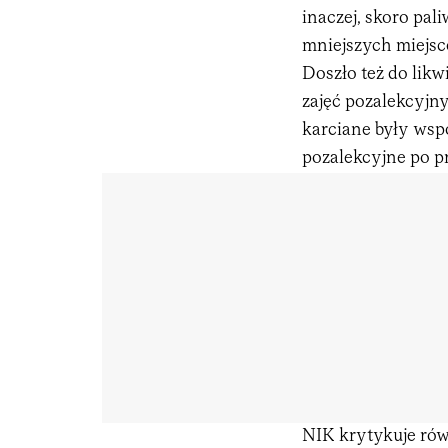
inaczej, skoro pal
mniejszych miejsco
Doszło też do likw
zajęć pozalekcyjn
karciane były wsp
pozalekcyjne po pro
NIK krytykuje równ