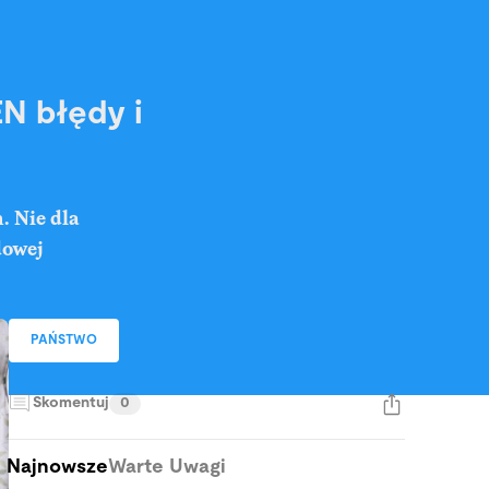
N błędy i
. Nie dla
dowej
PAŃSTWO
Skomentuj
0
Najnowsze
Warte Uwagi