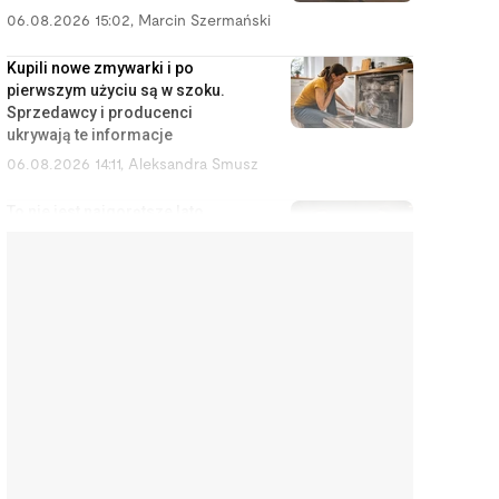
06.08.2026 15:02
,
Marcin Szermański
Kupili nowe zmywarki i po
pierwszym użyciu są w szoku.
Sprzedawcy i producenci
ukrywają te informacje
06.08.2026 14:11
,
Aleksandra Smusz
To nie jest najgorętsze lato
twojego życia. Będzie znacznie
gorzej, a Polska nie ma nic w
zanadrzu
06.08.2026 13:57
,
Jakub Kralka
Lista niebezpiecznych psów nie
zmieniła się od 28 lat. Brakuje na
niej ras, które mijasz codziennie
06.08.2026 13:33
,
Marcin Szermański
Linia lotnicza wprowadza opłaty