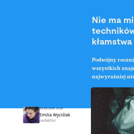
Nie ma mie
techników
kłamstwa
Podwójny rocznik
wszystkich znajd
najwyraźniej nie
23.05.2019 11:28
Emilia Wyciślak
redaktor