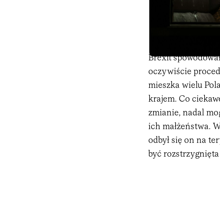
Brexit spowodował
oczywiście proced
mieszka wielu Pol
krajem. Co ciekawe
zmianie, nadal mo
ich małżeństwa. Wy
odbył się on na te
być rozstrzygnięta