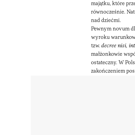
majątku, które pr
równocześnie. Nat
nad dziećmi.
Pewnym novum dla
wyroku warunkoweg
tzw.
decree nisi, in
małżonkowie wspó
ostateczny. W Po
zakończeniem pos