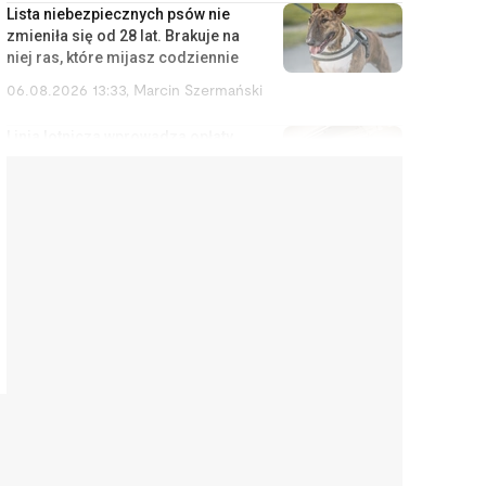
Lista niebezpiecznych psów nie
zmieniła się od 28 lat. Brakuje na
niej ras, które mijasz codziennie
06.08.2026 13:33
,
Marcin Szermański
Linia lotnicza wprowadza opłaty
za korzystanie ze schowka
bagażowego. Żeby pasażerowie
mniej się stresowali
06.08.2026 12:40
,
Edyta Wara-Wąsowska
Działkę ROD można stracić
łatwiej, niż się wydaje. Zarząd
może wypowiedzieć umowę w
kilku sytuacjach
06.08.2026 12:04
,
Edyta Wara-Wąsowska
„Zbieram na pierścionek”. Tak
uliczni muzycy zarabiają na
tanim wzruszeniu i
emocjonalnym szantażu