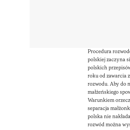
Procedura rozwodo
polskiej zaczyna s
polskich przepisó
roku od zawarcia 
rozwodu. Aby do ni
małżeńskiego spo
Warunkiem orzecz
separacja małżonk
polska nie nakła
rozwód można wyst