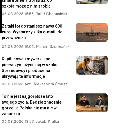
smartfonem? Sprawdź, co
szkoła może z nim zrobić
06.08.2026 15:55
,
Rafał Chabasiński
Za taki lot dostaniesz nawet 600
euro. Wystarczy kilka e-maili do
przewoźnika
06.08.2026 15:02
,
Marcin Szermański
Kupili nowe zmywarki i po
pierwszym użyciu są w szoku.
Sprzedawcy i producenci
ukrywają te informacje
06.08.2026 14:11
,
Aleksandra Smusz
To nie jest najgorętsze lato
twojego życia. Będzie znacznie
gorzej, a Polska nie ma nic w
zanadrzu
06.08.2026 13:57
,
Jakub Kralka