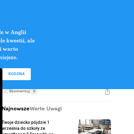
łe w Anglii
le kwestii, ale
i warto
iejsze.
RODZINA
Skomentuj
0
Najnowsze
Warte Uwagi
Twoje dziecko pójdzie 1
września do szkoły ze