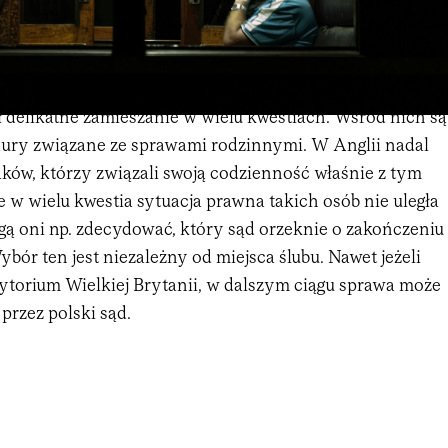
 delikatne zamieszanie w wielu kwestiach. Wśród nich są
ury związane ze sprawami rodzinnymi. W Anglii nadal
aków, którzy związali swoją codzienność właśnie z tym
 w wielu kwestia sytuacja prawna takich osób nie uległa
gą oni np. zdecydować, który sąd orzeknie o zakończeniu
bór ten jest niezależny od miejsca ślubu. Nawet jeżeli
rytorium Wielkiej Brytanii, w dalszym ciągu sprawa może
 przez polski sąd.