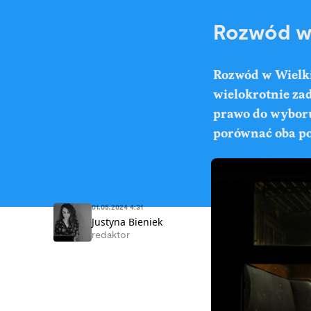
Rozwód w 
Rozwód w Wielkie
wielokrotnie zada
prawo do wyboru
porównać oba pos
01.05.2024 4:31
Justyna Bieniek
redaktor