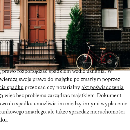
ą prawo rozporządzać spadkiem wedle uznania. W
wierdzą swoje prawo do majątku po zmarłym poprzez
cia spadku
przez sąd czy notarialny
akt poświadczenia
gą więc bez problemu zarządzać majątkiem. Dokument
rawo do spadku umożliwia im między innymi wypłacenie
 bankowego zmarłego, ale także sprzedaż nieruchomości
dku.