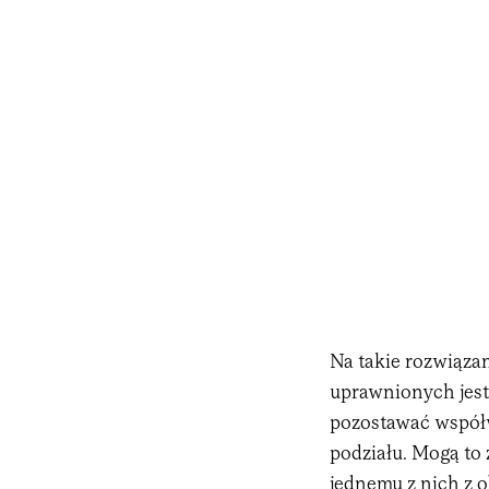
Na takie rozwiązan
uprawnionych jest 
pozostawać współw
podziału. Mogą to
jednemu z nich z 