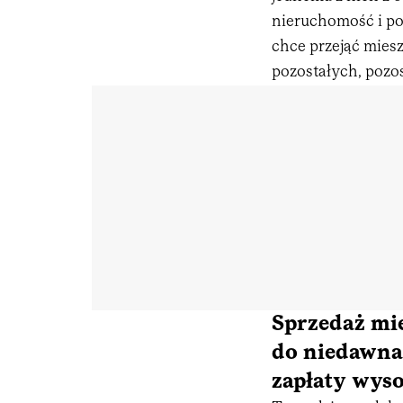
nieruchomość i pod
chce przejąć mies
pozostałych, pozos
Sprzedaż mi
do niedawna
zapłaty wys