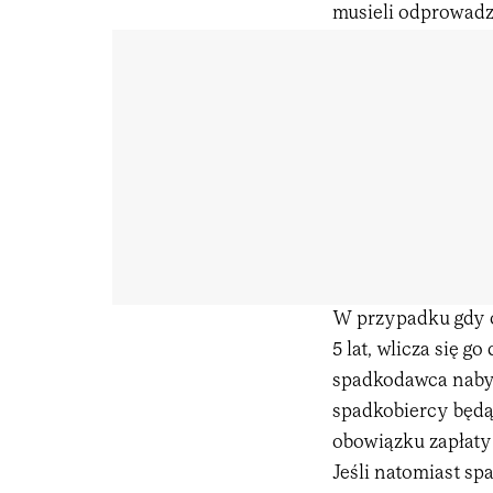
musieli odprowadza
W przypadku gdy o
5 lat, wlicza się 
spadkodawca nabył 
spadkobiercy będą 
obowiązku zapłaty
Jeśli natomiast s