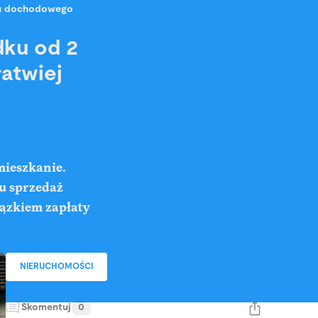
tku dochodowego
dku od 2
łatwiej
mieszkanie.
mu sprzedaż
iązkiem zapłaty
NIERUCHOMOŚCI
Skomentuj
0