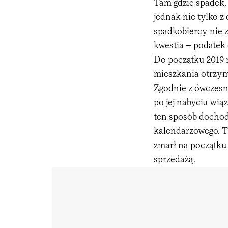
Tam gdzie spadek,
jednak nie tylko 
spadkobiercy nie z
kwestia – podate
Do początku 2019 
mieszkania otrzym
Zgodnie z ówczesn
po jej nabyciu wią
ten sposób dochod
kalendarzowego. 
zmarł na początku 
sprzedażą.