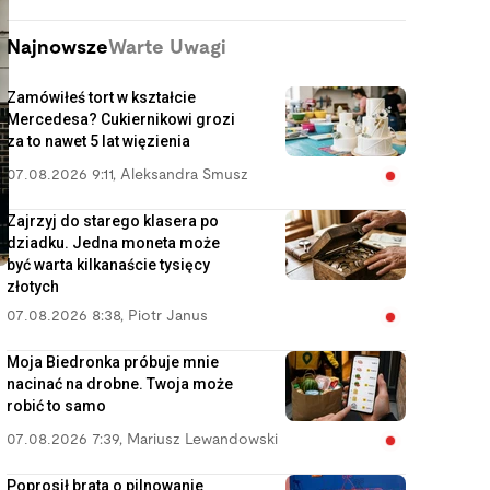
Najnowsze
Warte Uwagi
Zamówiłeś tort w kształcie
Mercedesa? Cukiernikowi grozi
za to nawet 5 lat więzienia
07.08.2026 9:11
,
Aleksandra Smusz
Zajrzyj do starego klasera po
dziadku. Jedna moneta może
być warta kilkanaście tysięcy
złotych
07.08.2026 8:38
,
Piotr Janus
Moja Biedronka próbuje mnie
nacinać na drobne. Twoja może
robić to samo
07.08.2026 7:39
,
Mariusz Lewandowski
Poprosił brata o pilnowanie