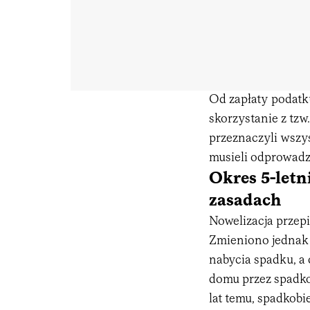
Od zapłaty podatku
skorzystanie z tzw.
przeznaczyli wszy
musieli odprowad
Okres 5-letn
zasadach
Nowelizacja przepi
Zmieniono jednak s
nabycia spadku, 
domu przez spadko
lat temu, spadkobi