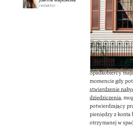
redaktor
Spadkobiercy maj
momencie gdy pot
stwierdzenie naby
dziedziczenia
, mo
potwierdzający p
pieniędzy z konta
otrzymanej w spa