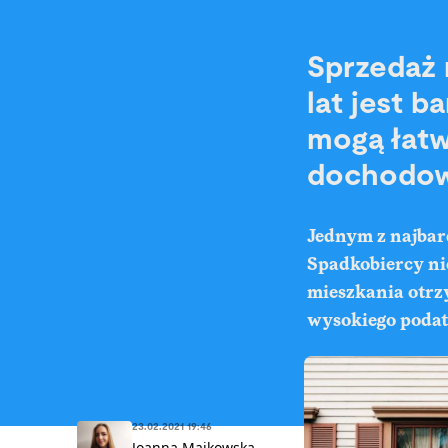
Sprzedaż 
lat jest b
mogą łatw
dochodo
Jednym z najbar
Spadkobiercy nie
mieszkania otrz
wysokiego podatk
23.02.2021 19:46
Joanna Majkowska