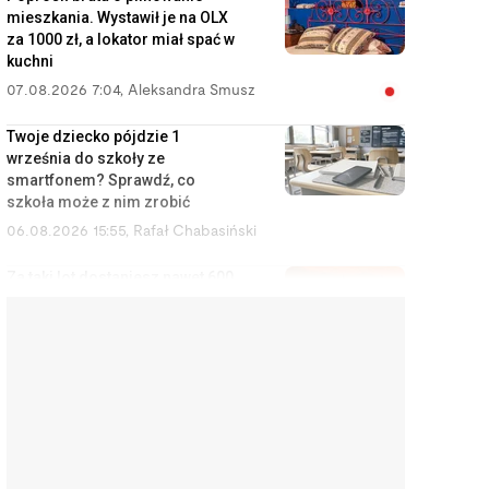
mieszkania. Wystawił je na OLX
za 1000 zł, a lokator miał spać w
kuchni
07.08.2026 7:04
,
Aleksandra Smusz
Twoje dziecko pójdzie 1
września do szkoły ze
smartfonem? Sprawdź, co
szkoła może z nim zrobić
06.08.2026 15:55
,
Rafał Chabasiński
Za taki lot dostaniesz nawet 600
euro. Wystarczy kilka e-maili do
przewoźnika
06.08.2026 15:02
,
Marcin Szermański
Kupili nowe zmywarki i po
pierwszym użyciu są w szoku.
Sprzedawcy i producenci
ukrywają te informacje